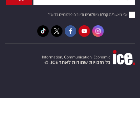
אני מאשר/ת קבלת ניוזלטרים ודיוורים פרסומיים בדוא"ל
I
nformation,
C
ommunication,
E
conomic
כל הזכויות שמורות לאתר ICE. ©