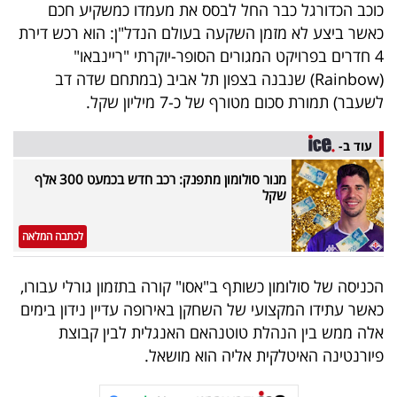
פרסמו
כוכב הכדורגל כבר החל לבסס את מעמדו כמשקיע חכם
כאשר ביצע לא מזמן השקעה בעולם הנדל"ן: הוא רכש דירת
באייס
4 חדרים בפרויקט המגורים הסופר-יוקרתי "ריינבאו"
(Rainbow) שנבנה בצפון תל אביב (במתחם שדה דב
עקבו
לשעבר) תמורת סכום מטורף של כ-7 מיליון שקל.
אחרינו:
עוד ב-
מנור סולומון מתפנק: רכב חדש בכמעט 300 אלף
שקל
לכתבה המלאה
הכניסה של סולומון כשותף ב"אסו" קורה בתזמון גורלי עבורו,
כאשר עתידו המקצועי של השחקן באירופה עדיין נידון בימים
אלה ממש בין הנהלת טוטנהאם האנגלית לבין קבוצת
פיורנטינה האיטלקית אליה הוא מושאל.