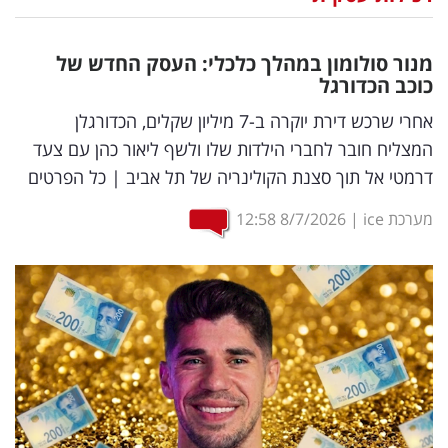
נדל"ן
מנור סולומון במהלך כלכלי: העסק החדש של
דיגיטל
כוכב הכדורגל
וטק
אחרי שרכש דירת יוקרה ב-7 מיליון שקלים, הכדורגלן
המצליח חובר לחברי הילדות שלו ולשף ליאור כהן עם צעד
שיווק
דרמטי אל תוך סצנת הקולינריה של תל אביב | כל הפרטים
ופרסום
מערכת ice
|
8/7/2026
12:58
משפט
מדדים
ומחקרים
דעות
רכילות
עסקית