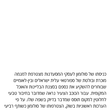
בריאות
תרבות
ופנאי
תיירות
TOP-
5
המילון
כניסתו של סולומון לעסקי המסעדנות מצטרפת למגמה
הכלכלי
מוכרת ובולטת של ספורטאי עלית ישראלים ובין-לאומיים
שבוחרים להשקיע את כספם בסצנת הבליינות והאוכל
פודקאסט
המקומית. עבור הכוכב הצעיר נראה שמדובר בחיבור טבעי
40
לחלוטין למקום תוסס שמדבר בדיוק בשפה שלו. על פי
הערכות ראשוניות בשוק, הצטרפותו של סולומון כשותף רביעי
UNDER