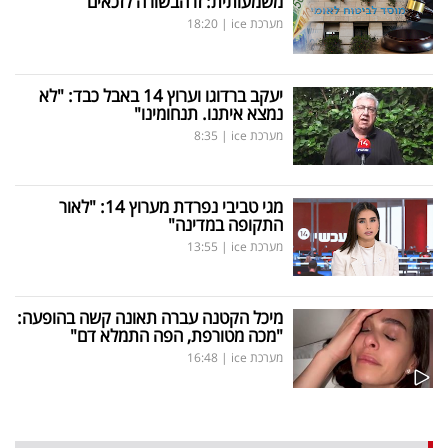
משמעותית: זו הבשורה לזכאים
מערכת ice
|
18:20
יעקב ברדוגו וערוץ 14 באבל כבד: "לא
נמצא איתנו. תנחומינו"
מערכת ice
|
8:35
מגי טביבי נפרדת מערוץ 14: "לאור
התקופה במדינה"
מערכת ice
|
13:55
מיכל הקטנה עברה תאונה קשה בהופעה:
"מכה מטורפת, הפה התמלא דם"
מערכת ice
|
16:48