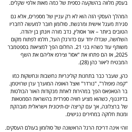
בעסק מלווה בהשקעה כספית של כמה מאות אלפי שקלים.
40
המהלך העסקי הזה הוא לא רק עניין של מספרים, אלא גם
סגירת מעגל אישית ומרגשת. סולומון חובר למעשה לחבריו
שיתופי
הטובים ביותר – אור אסולין, נדב מורה ויונתן בן יהודה.
פעולה
השלושה, שגדלו יחד עם כדורגלן העל, חלמו לפתוח מקום
משותף עוד כשהיו בני 21. החלום הפך למציאות בספטמבר
2025, אז הם פתחו את "אסו" וצירפו אליהם את השף
המבטיח ליאור כהן (28).
דרושים
כהן, שעבר כבר בתחנות קולינריות נחשבות ונחשקות כמו
ניוזלטרים
"קפה פופולר", "נורדר" ואצל האופה המוערך ערן שרויטמן.
בר הטאפאס הפך במהירות לאחת מנקודות האור הבולטות
בדיזנגוף, כשהוא מציע חוויה ספרדית בהשראת הסמטאות
מייל
של ברצלונה, אך עם קריצה ים-תיכונית וישראלית מובהקת
אדום
ומנות חלוקה במחירים נגישים.
זוהי אינה דריכת הרגל הראשונה של סולומון בעולם העסקים.