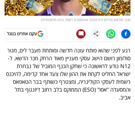
קריפטו
מנור סולומון (צילום פיורנטינה אינסטגרם רשמי, בינה מלאכותית)
ויראלי
עקבו אחרינו בגוגל
טלוויזיה
רגע לפני שהוא פותח עונה חדשה ומותחת מעבר לים, מנור
עסקי
סולומון רושם הישג עסקי מעניין מאוד הרחק מכר הדשא. ל-
ספורט
N12 נודע לראשונה כי שחקן הכנף המוביל של נבחרת
ישראל החליט לקחת את ההון שלו צעד אחד קדימה, להיכנס
קריירה
רשמית לעסקי הקולינריה, ומצטרף כשותף בבר הטאפאס
ולימודים
והמסעדה "אסו" (ESO) הממוקם בלב רחוב דיזנגוף בתל
אביב.
מינויים
רייטינג
רכב