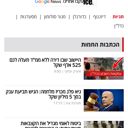
עקבו אחרינו
תגיות
דיזנגוף
|
כדורגלן
|
מנור סולומון
|
מסעדנות
|
נדל"ן
הכתבות החמות
היישוב שבו דירה ללא ממ"ד תעלה לכם
525 אלף שקל
איציק יצחקי
|
9:00
עסקאות השבוע בנדל"ן
גיא פלג מכריז מלחמה: הגיש תביעת ענק
בסך 5 מיליון שקל
מערכת ice
|
17:15
ביטוח לאומי מגדיל את הקצבאות