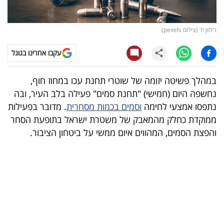
קריפטו
רימון יד (צילום pexels)
ויראלי
עקבו אחרינו בגוגל
טלוויזיה
במהלך פשיטה יזומה של שוטרי תחנת עכו במחוז חוף,
עסקי
נחשפה היום (חמישי) "תחנת סמים" פעילה בלב העיר, ובה
ספורט
נתפסו אמצעי לחימה
וסמים בכמות מסחרית
. מדובר בפעילות
ממוקדת כחלק מהמאבק של משטרת ישראל בתופעת הסחר
קריירה
והפצת הסמים, המהווים איום ממשי על ביטחון הציבור.
ולימודים
מינויים
רייטינג
רכב