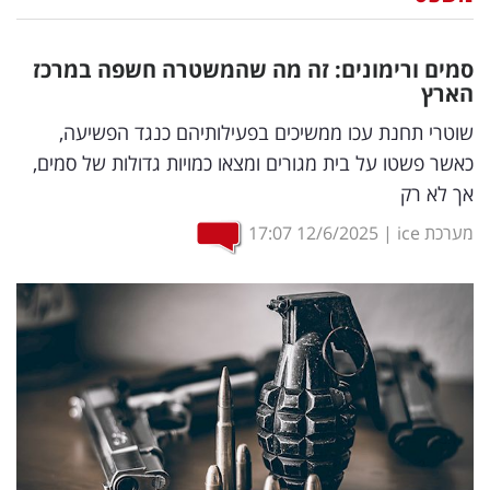
נדל"ן
סמים ורימונים: זה מה שהמשטרה חשפה במרכז
דיגיטל
הארץ
וטק
שוטרי תחנת עכו ממשיכים בפעילותיהם כנגד הפשיעה,
כאשר פשטו על בית מגורים ומצאו כמויות גדולות של סמים,
שיווק
אך לא רק
ופרסום
מערכת ice
|
12/6/2025
17:07
משפט
מדדים
ומחקרים
דעות
רכילות
עסקית