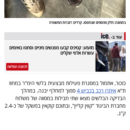
בתמונה: חלק מהסמים שנתפסו. קרדיט: דוברות המשטרה
עוד ב-
מזעזע: קטינים קבעו מפגשים מיניים וסחטו באיומים
עשרות אלפי שקלים
לכתבה המלאה
כזכור, אתמול במסגרת פעילות מבצעית בלשי הימ"ר במחוז
ת"א
איתרו רכב בכביש 4
סמוך למחלף יבנה. במהלך
הבדיקה הבלשים מצאו שתי חבילות במסווה של משלוח
מחברת הביגוד "קווין קליין", ובתוכם קוקאין במשקל של כ-2.4
ק"ג.