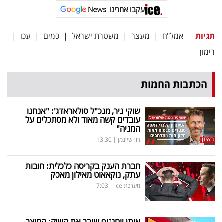
עקבו אחרינו
תגיות
אמל"ח
|
מעצר
|
משטרת ישראל
|
סמים
|
עכו
|
רימון
הכתבות החמות
שוקי ניר, מנכ"ל סולאראדג': "אנחנו
עובדים קשה מאוד ולא מסתכלים על
המניה"
רוי שיינמן
|
13:30
חברת הענק בקריסה כלכלית: חובות
עתק, נוקאאוט מאילון מאסק
מערכת ice
|
7:03
איתן יוחננוף שובר את השוק: המוצר