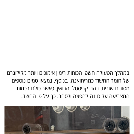
בריאות
תרבות
ופנאי
תיירות
TOP-
5
במהלך הפעולה חשפו הכוחות רימון אימונים ויותר מקילוגרם
של חומר החשוד כמריחואנה. בנוסף, נמצאו סמים נוספים
המילון
מסוגים שונים, בהם קריסטל והרואין, כאשר כולם בכמות
הכלכלי
המצביעה על כוונה להפצה ולסחר. כך על פי החשד.
פודקאסט
40
UNDER