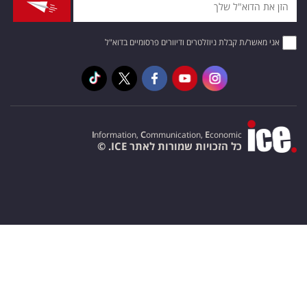
אני מאשר/ת קבלת ניוזלטרים ודיוורים פרסומיים בדוא"ל
I
nformation,
C
ommunication,
E
conomic
כל הזכויות שמורות לאתר ICE. ©