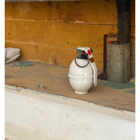
40
שיתופי
פעולה
דרושים
ניוזלטרים
מייל
אדום