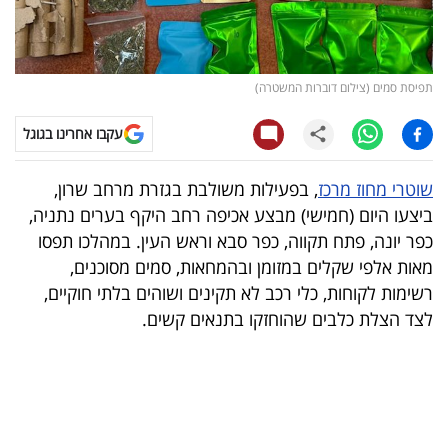
קריפטו
ויראלי
תפיסת סמים (צילום דוברות המשטרה)
טלוויזיה
עקבו אחרינו בגוגל
עסקי
שוטרי מחוז מרכז
, בפעילות משולבת בגזרת מרחב שרון,
ספורט
ביצעו היום (חמישי) מבצע אכיפה רחב היקף בערים נתניה,
כפר יונה, פתח תקווה, כפר סבא וראש העין. במהלכו תפסו
קריירה
מאות אלפי שקלים במזומן ובהמחאות, סמים מסוכנים,
ולימודים
רשימות לקוחות, כלי רכב לא תקינים ושוהים בלתי חוקיים,
לצד הצלת כלבים שהוחזקו בתנאים קשים.
מינויים
רייטינג
רכב