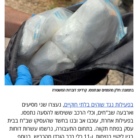
40
שיתופי
פעולה
דרושים
ניוזלטרים
בתמונה: חלק מהסמים שנתפסו. קרדיט: דוברות המשטרה
בפעילות נגד שוהים בלתי חוקיים
, נעצרו שני מסיעים
מייל
וארבעה שב"חים, וכלי הרכב ששימשו להסעה נתפסו.
אדום
בפעילות אחרת, עוכבו אב ובנו בחשד שהעסיקו שב"ח בבית
עסק בפתח תקווה. בתחום התעבורה, נרשמו עשרות דוחות
בגין ליקויי בטיחות, ו-11 כלי רכב הורדו מהכביש. בנוסף,