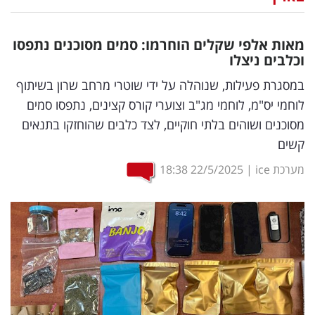
נדל"ן
מאות אלפי שקלים הוחרמו: סמים מסוכנים נתפסו
דיגיטל
וכלבים ניצלו
וטק
במסגרת פעילות, שנוהלה על ידי שוטרי מרחב שרון בשיתוף
לוחמי יס"מ, לוחמי מג"ב וצוערי קורס קצינים, נתפסו סמים
שיווק
מסוכנים ושוהים בלתי חוקיים, לצד כלבים שהוחזקו בתנאים
ופרסום
קשים
משפט
מערכת ice
|
22/5/2025
18:38
מדדים
ומחקרים
דעות
רכילות
עסקית