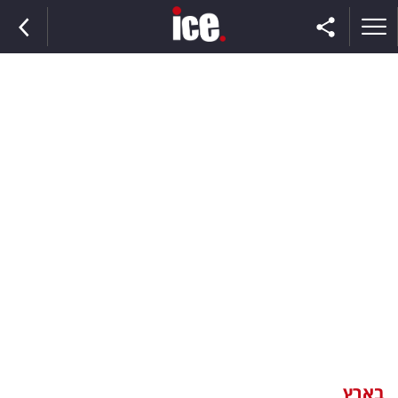
ראשי
הנבחרת
השוק
תקשורת
ומדיה
כסף
וצרכנות
בארץ