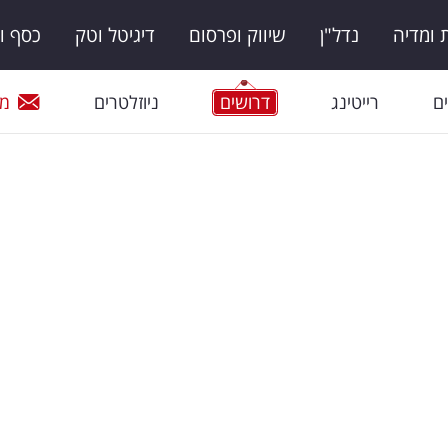
ומדיה
נדל"ן
שיווק ופרסום
דיגיטל וטק
כסף ו
ם
רייטינג
דרושים
ניוזלטרים
מי