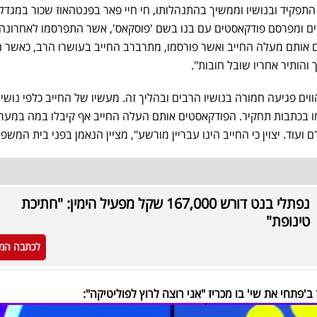
פקיד ובנושיו וממשיך בהתנהלותו, חי חיי פאר בפנטהאוז שכור במגדלי
ורים ומפרסם פודקאסטים עם בנו בשם 'פוסקאס', אשר התפרסמו לאחרונה
אותם מעלה החייב ואשר פורסמו, מתרברב החייב בעושרו הרב, כאשר ה
והותיר אחריו שובל חובות".
ים פגיעה חמורה בנושיו הרבים ובהליך זה. מעשיו של החייב כלפי נושיו
מו בכתבות תחקיר. הפודקאסטים אותם העלה החייב אף קיבלו במה במערכ
ועוד. יצוין כי החייב הינו עבריין מורשע", מציין הנאמן בפני בית המשפט
נפתלי בנט דורש 167,000 שקל מפעיל הימין: "חתיכת
טינופת"
לכתבה המ
ב'פתחי את שי' בו מכריז "אני רוצה לרוץ לפוליטיקה":