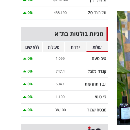
תל בונד 20
0%
438.190
מניות בולטות בת"א
עולות
יורדות
פעילות
ללא שינוי
טיב טעם
0%
1,099
קנדה גלובל
0%
747.4
י.ב התחדשות
0%
604.1
ג'י סיטי
0%
1,100
מבטח שמיר
0%
38,100