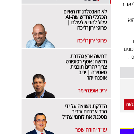
 אביב
לא האבטלה: זה האיום
הכלכלי החדש שה-AI
וא
עלול להביא לעולם |
פרופ' ירון זליכה
פרופ' ירון זליכה
ונים
דרושה ארץ נהדרת
".
חדשה: אסף רפופורט
צריך להרים תוכנית
סאטירה | יריב
אופנהיימר
יריב אופנהיימר
לאה
הדלקת משואה על ידי
הרב אברהם זרביב
מסכנת את לוחמי צה"ל
עו"ד יהודה שפר