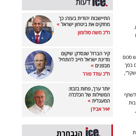
דעות
התיישבות יהודית בעזה: כך
מחזקים את ביטחון ישראל
.
ח"כ משה סולומון
קיר הברזל שנסדק: שיקום
ש סכום
מדינת ישראל חייב להתחיל
ורים בסך
מבפנים
ו כנגד החייב תביעות חוב בסך של 12 מיליון שקל",
ח"כ עודד פורר
יותר ערך, פחות בזבוז:
 לשתף
המשילות של הכלכלה
המעגלית
בות
יאיר אבידן
הנבחרת
ת