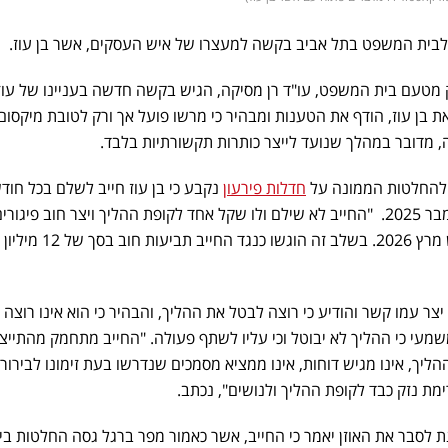
בית המשפט בתל אביב בקשה למעצרו של איש העסקים, אשר בן עוז.
-ynet, נאמן התיק מטעם בית המשפט, עו"ד רן מסיקה, הגיש בקשה חדשה בעניינו של עוז
ת בן עוז, הודף את הטענות ומבהיר כי מרשו פועל אך ורק לטובת מיקסום
 מדובר במהלך שנועד לייצר כותרות תקשורתיות בלבד.
 להחלטות הממונה על
חדלות פירעון
נקבע כי בן עוז חייב לשלם בכל חוד
של 3,000 שקל החל מחודש דצמבר 2025. "החייב לא שילם ולו שקל אחד לקופת ההליך ויצר חוב פיג
של 12 אלף שקל, עד וכולל חודש מרץ 2026. בשלב זה הוגש
יצר עמו קשר והודיע כי רוצה לבטל את ההליך, והבהיר כי הוא אינו רוצה
שמעי כי ההליך לא יבוטל וכי עליו לשתף פעולה. "החייב מתחמק מהתייצ
ליך, אינו מגיש דוחות, אינו ממציא מסמכים שנדרשו בעת זימונו לבירור,
מת נזק כבד לקופת ההליך ולנושים", נכתב.
נת לסבר את האוזן יאמר כי החייב, אשר כאמור מפר ברגל גסה החלטות בי