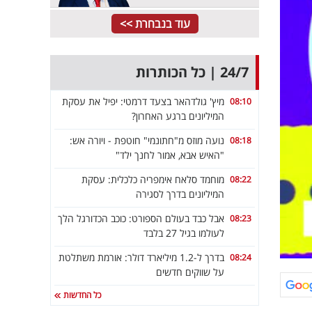
עוד בנבחרת >>
24/7 | כל הכותרות
מיץ' גולדהאר בצעד דרמטי: יפיל את עסקת
08:10
המיליונים ברגע האחרון?
נועה מוזס מ"חתונמי" חוטפת - ויורה אש:
08:18
"האיש אבא, אמור לחנך ילד"
מוחמד סלאח אימפריה כלכלית: עסקת
08:22
המיליונים בדרך לסגירה
אבל כבד בעולם הספורט: כוכב הכדורגל הלך
08:23
לעולמו בגיל 27 בלבד
בדרך ל-1.2 מיליארד דולר: אורמת משתלטת
08:24
על שווקים חדשים
כל החדשות