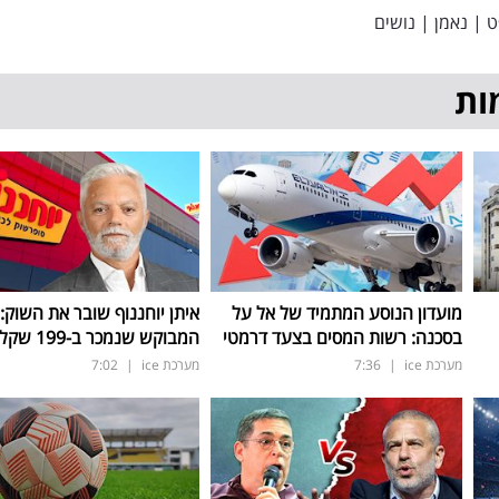
ט
|
נאמן
|
נושים
ות
מועדון הנוסע המתמיד של אל על
איתן יוחננוף שובר את השוק:
בסכנה: רשות המסים בצעד דרמטי
המבוקש שנמכר ב-199 שקל בלבד
מערכת ice
|
7:36
מערכת ice
|
7:02