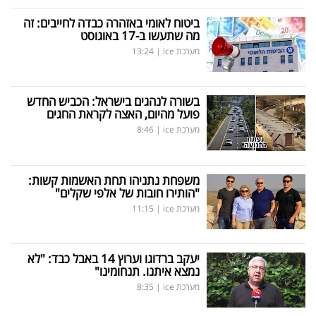
ביטוח לאומי באזהרה כבדה לחייבים: זה
מה שתעשו ב-17 באוגוסט
מערכת ice
|
13:24
בשורה לנהגים בישראל: הכביש החדש
פועל מהיום, האצה לקראת החגים
מערכת ice
|
8:46
משפחת נתניהו תחת האשמות קשות:
"הותירו חובות של אלפי שקלים"
מערכת ice
|
11:15
יעקב ברדוגו וערוץ 14 באבל כבד: "לא
נמצא איתנו. תנחומינו"
מערכת ice
|
8:35