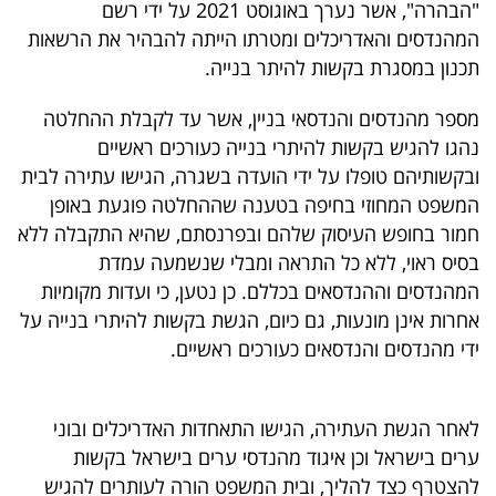
"הבהרה", אשר נערך באוגוסט 2021 על ידי רשם
40
המהנדסים והאדריכלים ומטרתו הייתה להבהיר את הרשאות
תכנון במסגרת בקשות להיתר בנייה.
שיתופי
מספר מהנדסים והנדסאי בניין, אשר עד לקבלת ההחלטה
פעולה
נהגו להגיש בקשות להיתרי בנייה כעורכים ראשיים
ובקשותיהם טופלו על ידי הועדה בשגרה, הגישו עתירה לבית
המשפט המחוזי בחיפה בטענה שההחלטה פוגעת באופן
חמור בחופש העיסוק שלהם ובפרנסתם, שהיא התקבלה ללא
דרושים
בסיס ראוי, ללא כל התראה ומבלי שנשמעה עמדת
המהנדסים וההנדסאים בכללם. כן נטען, כי ועדות מקומיות
ניוזלטרים
אחרות אינן מונעות, גם כיום, הגשת בקשות להיתרי בנייה על
ידי מהנדסים והנדסאים כעורכים ראשיים.
מייל
אדום
לאחר הגשת העתירה, הגישו התאחדות האדריכלים ובוני
ערים בישראל וכן איגוד מהנדסי ערים בישראל בקשות
להצטרף כצד להליך, ובית המשפט הורה לעותרים להגיש