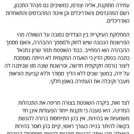
פרסמו
עתירה מתוקנת, אליה יצורפו, כמשיבים גם מנהל התכנון,
באייס
רשם המהנדסים והאדריכלים וכן איגוד המהנדסים והתאחדות
האדריכלים.
עקבו
המחלוקת העיקרית בין הצדדים נסובה על השאלה מהי
אחרינו:
הפרשנות הנכונה שיש לחוק ולמסמך ההבהרה, והאם מסמך
ההבהרה הוא המחייב. כבוד השופטת תמר שרון נתנאל
כתבה בפסק הדין כי הוועדה המקומית לא הייתה מוסמכת
ליצור נורמה חקיקתית חדשה, ופרשנות שונה מזו שניתנה לה
על ידה, במשך שנים ללא הליך מסודר וללא קביעת הוראות
מעבר וקיבלה את העתירה באופן חלקי.
לצד זאת, ביקרה השופטת בצורה חריפה את התנהלות
המדינה. היא טענה כי תקנות ייחוד הפעולות אינן חד
משמעיות או בהירות. אין בהן התייחסות ברורה להגשת
בקשה להיתר בנייה כעורך ראשי, קיים בהן חוסר בהירות
בשאלה מהי אותה "הגשת תוכניות לרשות מוסמכת" הנזכרת