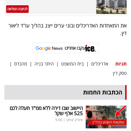
לכתבה המלאה
את התאחדות האדריכלים ובוני ערים ייצג בהליך עו"ד ליאור
דץ.
עקבו אחרינו
תגיות
אדריכלים
|
בית המשפט
|
היתר בניה
|
מהנדס
|
פסק דין
הכתבות החמות
היישוב שבו דירה ללא ממ"ד תעלה לכם
525 אלף שקל
איציק יצחקי
|
9:00
עסקאות השבוע בנדל"ן