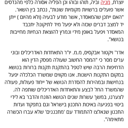
יוצרת,
מניה
וביה, תוהו ובוהו וכן הפליה אסורה כלפי מהנדסים
אשר פועלים ברשויות מקומיות שונות", נכתב בין השאר.
"האם ייתכן שהמאסדר, אשר מודע לבעיה (ולא מהיום ) ייתן
יד למצב דברים שכזה ולא יפעל מיד לתיקונו? יתכבד
המאסדר ויפעל באופן מידי ונמרץ להוצאת הנחיות מחייבות
בנושא".
אדר' ויקטור אבקסיס, מ.מ. יו"ר התאחדות האדריכלים ובוני
ערים מסר כי "המסר החשוב שעולה מפסק הדין הוא
הדחיפות הרבה שיש לטפל בהתקנת תקנות ברורות בנושא
במקום התקנות הישנות. אנו מקווים שמשרד הכלכלה יפעל
בנחישות ובמהירות להסדרת הנושא של ייחוד פעולות, פעולה
שהמשרד החל לבצע והתאחדות האדריכלים שותפה לה.
לצערנו, במשך עשרות שנים הנושא הוזנח והדבר בא לידי
ביטוי בפגיעה באיכות התכנון בישראל וגם בתפקוד ועדות
התכנון שנאלצו להתמודד עם 'מתכננים' שלא עברו הכשרה
מתאימה".