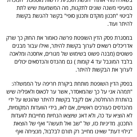
בסעיפי משנה שונים לתקנות, מה המשמעות שיש לתת
לביטוי "תכנון מוקדם ותכנון סופי" בקשר להגשת בקשות
להיתר ועוד.
במסגרת פסק הדין השופטת פרשה כאמור את החוק כך שרק
אדריכלים רשאים לערוך בקשות להיתר, ואילו עבור מבנים
פשוטים (מבנה פשוט בשימוש של מגורים, אחסנה ומלאכה
בלבד המוגבל עד 4 קומות ) גם מהנדס והנדסאים יכולים
לערוך את הבקשות להיתר.
בפסק הדין השופטת מותחת ביקורת חריפה על הממשלה:
"תמהה אני על כך שהמאסדר, אשר ער לכאוס ולאפליה שיש
בהותרת ההחלטה, אם לקבל בקשות להיתר שהוגשו על ידי
מהנדסים כעורכים ראשיים, אם לאו, בידי הוועדות המקומיות,
לא הוציא עד כה, ולא דאג שיוצאו הנחיות מחייבות לוועדות
התכנון. מדיניות כזו, של "שב ואל תעשה" ואף של הוצאת
"גילוי דעת" שאינו מחייב רק תורם לבלבול, מנציחה ואף