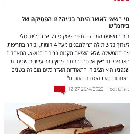
נדל"ן
מי רשאי לאשר היתר בנייה? זו הפסיקה של
דיגיטל
ביהמ"ש
וטק
בית המשפט המחוזי בחיפה פסק כי רק אדריכלים יכולים
לערוך בקשות להיתר למבנים מעל 4 קומות, וביקר בחריפות
שיווק
את הממשלה שלא הוציאה תקנות ברורות בנושא. התאחדות
ופרסום
האדריכלים: "אין אכיפה והתחום פרוץ כבר עשרות שנים, מי
שנפגע הוא הציבור. התאחדות האדריכלים מובילה בשנים
משפט
האחרונות את הסדרת התחום"
מדדים
מערכת ice
|
26/4/2022
12:27
ומחקרים
דעות
רכילות
עסקית