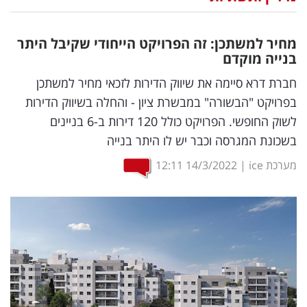
נדל"ן
מחיר למשתכן: זה הפרויקט הייחודי שקיבל היתר
דיגיטל
בנייה מוקדם
וטק
חברת דרא סיימה את שיווק הדירות לזכאי מחיר למשתכן
בפרויקט "הבשורה" במבשרת ציון - והחלה בשיווק הדירות
שיווק
לשוק החופשי. הפרויקט כולל 120 דירות ב-6 בניינים
ופרסום
בשכונת המגרסה וכבר יש לו היתר בנייה
משפט
מערכת ice
|
14/3/2022
12:11
מדדים
ומחקרים
דעות
רכילות
עסקית