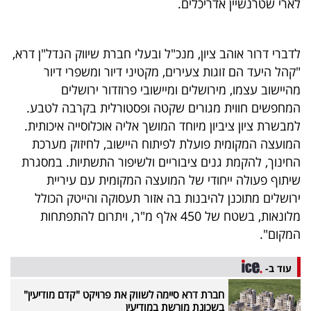
לארי שטרנשיין אדריכלים.
40
לדברי דרור אוהב ציון, מנכ"ל ובעלי חברת שיווק הנדל"ן דרא,
שיתופי
"קהל היעד הם זוגות צעירים, מקטיני דיור ומשפרי דיור
פעולה
מהיישוב עצמו, מירושלים ומיישובי פרוזדור ירושלים
המחפשים חווית מגורים שקטה ופסטורלית בקרבה לטבע.
למבשרת ציון ציביון מיוחד המושך אליה אוכלוסייה איכותית.
המועצה המקומית פועלת לפיתוח היישוב, לחיזוק מערכת
דרושים
החינוך, להקמת גנים ציבוריים ולשיפור התשתיות. במסגרת
שיתוף פעולה ייחודי של המועצה המקומית עם עיריית
ניוזלטרים
ירושלים מתוכנן להיבנות בה אזור תעסוקה והייטק הכולל
מלונאות, בשטח של 450 אלף מ"ר, ויתרום להתפתחות
המקום".
מייל
אדום
עוד ב-
חברת דרא סיימה לשווק את פרויקט "קדם מודיעין"
בשכונת מורשת במודיעין