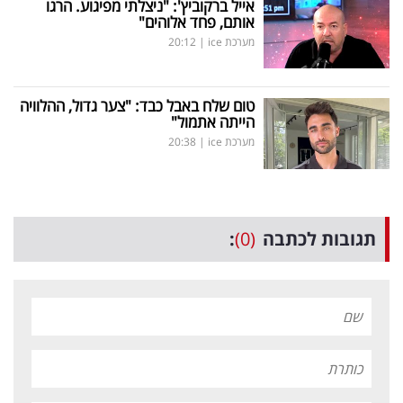
אייל ברקוביץ': "ניצלתי מפיגוע. הרגו
אותם, פחד אלוהים"
מערכת ice
|
20:12
טום שלח באבל כבד: "צער גדול, ההלוויה
הייתה אתמול"
מערכת ice
|
20:38
תגובות לכתבה
(0)
: