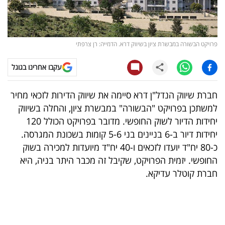
קריפטו
ויראלי
פרויקט הבשורה במבשרת ציון בשיווק דרא. הדמייה: רן צרפתי
טלוויזיה
עקבו אחרינו בגוגל
עסקי
חברת שיווק הנדל"ן דרא סיימה את שיווק הדירות לזכאי מחיר
ספורט
למשתכן בפרויקט "הבשורה" במבשרת ציון, והחלה בשיווק
יחידות הדיור לשוק החופשי. מדובר בפרויקט הכולל 120
קריירה
יחידות דיור ב-6 בניינים בני 5-6 קומות בשכונת המגרסה.
ולימודים
כ-80 יח"ד יועדו לזכאים ו-40 יח"ד מיועדות למכירה בשוק
החופשי. יזמית הפרויקט, שקיבל זה מכבר היתר בניה, היא
מינויים
חברת קוטלר עדיקא.
רייטינג
רכב