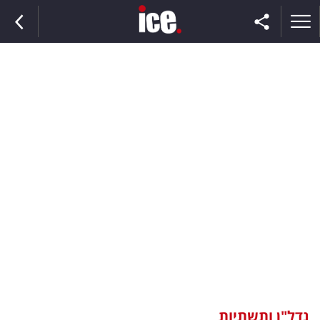
ראשי
הנבחרת
השוק
תקשורת
ומדיה
כסף
וצרכנות
נדל"ן ותשתיות