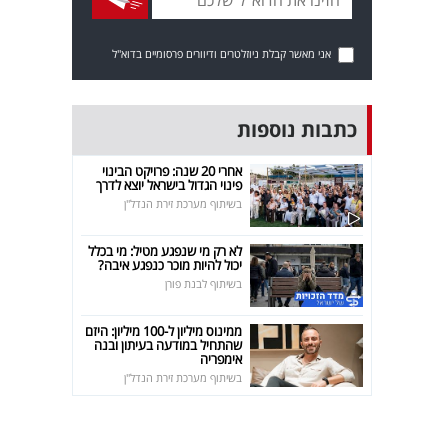
אני מאשר קבלת ניוזלטרים ודיוורים פרסומיים בדוא"ל
כתבות נוספות
אחרי 20 שנה: פרויקט הבינוי
פינוי הגדול בישראל יוצא לדרך
בשיתוף מערכת זירת הנדל"ן
לא רק מי שנפגע מטיל: מי בכלל
יכול להיות מוכר כנפגע איבה?
בשיתוף לבנת פורן
ממינוס מיליון ל-100 מיליון: היזם
שהתחיל במודעה בעיתון ובנה
אימפריה
בשיתוף מערכת זירת הנדל"ן