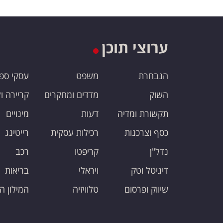
ערוצי תוכן
הנבחרת
משפט
עסקי ספ
השוק
מדדים ומחקרים
קריירה ו
תקשורת ומדיה
דעות
מינויים
כסף וצרכנות
רכילות עסקית
רייטינג
נדל"ן
קריפטו
רכב
דיגיטל וטק
ויראלי
בריאות
שיווק ופרסום
טלוויזיה
המילון ה