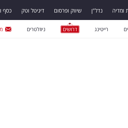
ומדיה
נדל"ן
שיווק ופרסום
דיגיטל וטק
כסף ו
ם
רייטינג
דרושים
ניוזלטרים
מי