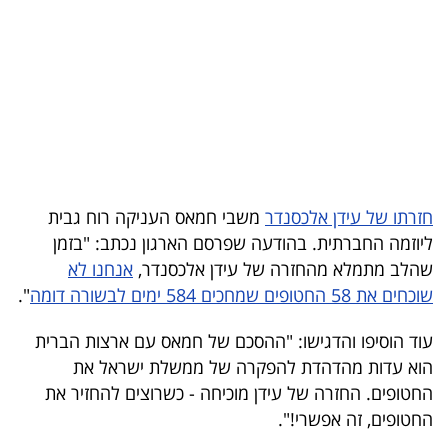
בריאות
תרבות
ופנאי
תיירות
TOP-
חזרתו של עידן אלכסנדר
משבי חמאס העניקה רוח גבית
5
ליוזמה החברתית. בהודעה שפרסם הארגון נכתב: "בזמן
שהלב מתמלא מהחזרה של עידן אלכסנדר,
אנחנו לא
המילון
שוכחים את 58 החטופים שמחכים 584 ימים לבשורה דומה
".
הכלכלי
עוד הוסיפו והדגישו: "ההסכם של חמאס עם ארצות הברית
פודקאסט
הוא עדות מהדהדת להפקרה של ממשלת ישראל את
החטופים. החזרה של עידן מוכיחה - כשרוצים להחזיר את
40
החטופים, זה אפשרי!".
UNDER