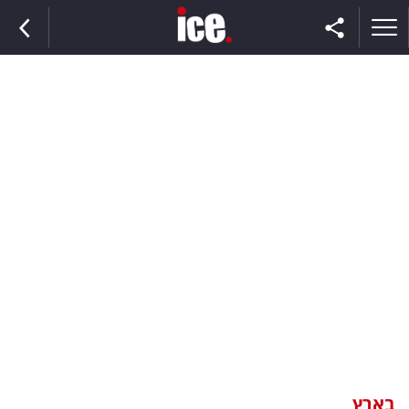
ראשי
הנבחרת
השוק
תקשורת
ומדיה
כסף
וצרכנות
בארץ