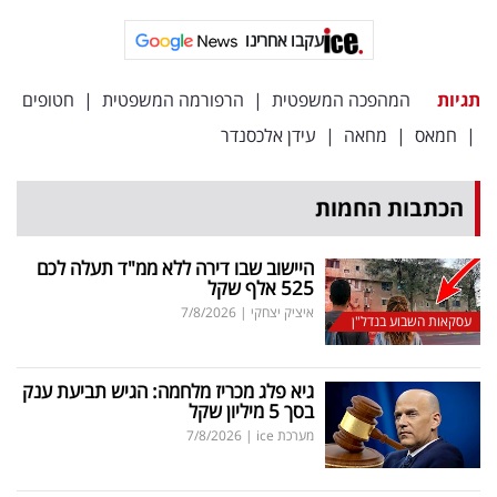
פרסמו
עקבו אחרינו
באייס
עקבו
תגיות
המהפכה המשפטית
|
הרפורמה המשפטית
|
חטופים
אחרינו:
|
חמאס
|
מחאה
|
עידן אלכסנדר
הכתבות החמות
היישוב שבו דירה ללא ממ"ד תעלה לכם
525 אלף שקל
איציק יצחקי
|
7/8/2026
עסקאות השבוע בנדל"ן
גיא פלג מכריז מלחמה: הגיש תביעת ענק
בסך 5 מיליון שקל
מערכת ice
|
7/8/2026