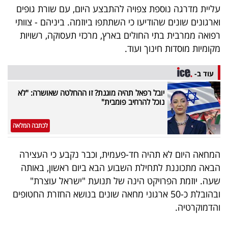
עליית מדרגה נוספת צפויה להתבצע היום, עם שורת גופים
40
וארגונים שונים שהודיעו כי השתתפו ביוזמה. ביניהם - צוותי
רפואה ממרבית בתי החולים בארץ, מרכזי תעסוקה, רשויות
מקומיות מוסדות חינוך ועוד.
שיתופי
פעולה
עוד ב-
יובל רפאל תהיה מוגנת? זו ההחלטה שאושרה: "לא
נוכל להרחיב פומבית"
דרושים
לכתבה המלאה
ניוזלטרים
המחאה היום לא תהיה חד-פעמית, וכבר נקבע כי העצירה
הבאה מתכוננת לתחילת השבוע הבא ביום ראשון, באותה
מייל
שעה. יוזמת הפרויקט הינה של תנועת "ישראל עוצרת"
אדום
ובהובלת כ-50 ארגוני מחאה שונים בנושא החזרת החטופים
והדמוקרטיה.