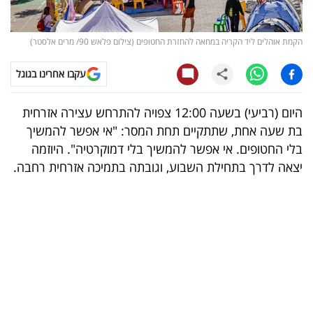
קריפטו
הקמת אוהלים ליד הקריה במחאה להחזרת החטופים (צילום פלאש 90/ מרים אלסטר)
ויראלי
עקבו אחרינו בגוגל
טלוויזיה
היום (רביעי) בשעה 12:00 צפויה להתרחש עצירה אזרחית
עסקי
בת שעה אחת, שתתקיים תחת המסר: "אי אפשר להמשיך
ספורט
בלי החטופים. אי אפשר להמשיך בלי דמוקרטיה". היוזמה
יצאה לדרך בתחילת השבוע, וגובתה בתמיכה אזרחית רחבה.
קריירה
ולימודים
מינויים
רייטינג
רכב