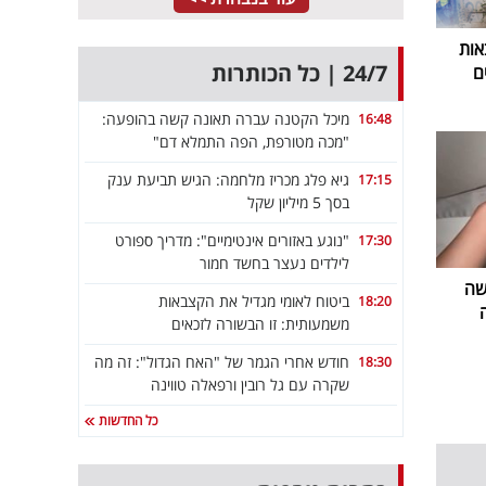
אות
24/7 | כל הכותרות
ם
מיכל הקטנה עברה תאונה קשה בהופעה:
16:48
"מכה מטורפת, הפה התמלא דם"
גיא פלג מכריז מלחמה: הגיש תביעת ענק
17:15
בסך 5 מיליון שקל
"נוגע באזורים אינטימיים": מדריך ספורט
17:30
לילדים נעצר בחשד חמור
שה
ביטוח לאומי מגדיל את הקצבאות
18:20
משמעותית: זו הבשורה לזכאים
חודש אחרי הגמר של "האח הגדול": זה מה
18:30
שקרה עם גל רובין ורפאלה טווינה
כל החדשות