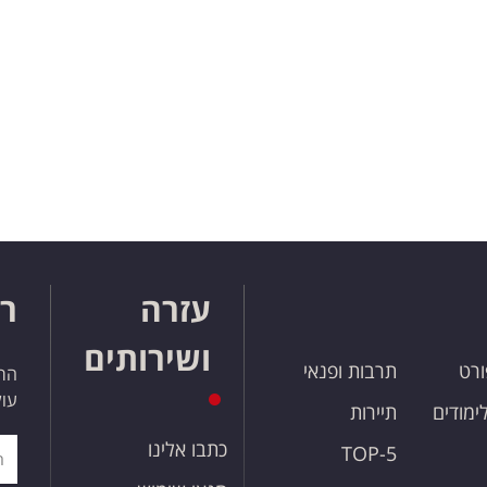
עזרה
רו
ושירותים
ורט
תרבות ופנאי
הרש
עול
לימודים
תיירות
כתבו אלינו
TOP-5