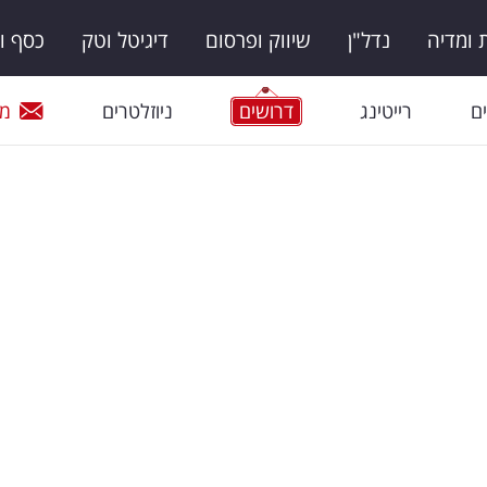
ומדיה
נדל"ן
שיווק ופרסום
דיגיטל וטק
כסף ו
ם
רייטינג
דרושים
ניוזלטרים
מי