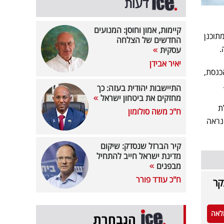
דעות
קיימות, אמון וחוסן: המנועים
מתוכנן
החדשים של הצלחה
.
עסקית
יאיר אבידן
כנסת,
התיישבות יהודית בעזה: כך
מחזקים את ביטחון ישראל
ת
ח"כ משה סולומון
נראה
קיר הברזל שנסדק: שיקום
מדינת ישראל חייב להתחיל
מבפנים
ח"כ עודד פורר
קר
לאה
הנבחרת