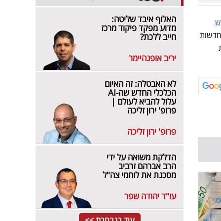
האלוף איבד שליטה:
ש
מדוע מפקד פיקוד מרכז
חדשות
חייב ללכת?
יריב אופנהיימר
לא האבטלה: זה האיום
הכלכלי החדש שה-AI
עלול להביא לעולם |
פרופ' ירון זליכה
פרופ' ירון זליכה
הדלקת משואה על ידי
הרב אברהם זרביב
מסכנת את לוחמי צה"ל
עו"ד יהודה שפר
עוד בנבחרת >>