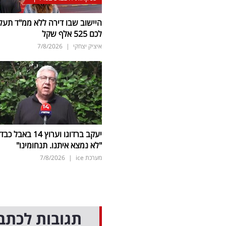
היישוב שבו דירה ללא ממ"ד תעל
לכם 525 אלף שקל
איציק יצחקי
|
7/8/2026
יעקב ברדוגו וערוץ 14 באבל כב
"לא נמצא איתנו. תנחומינו"
מערכת ice
|
7/8/2026
תגובות לכתב