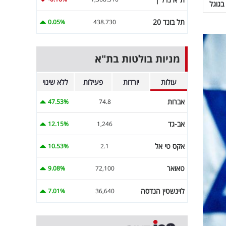
בגוגל
תל בונד 20
0.05%
438.730
מניות בולטות בת"א
עולות
יורדות
פעילות
ללא שינוי
אברות
47.53%
74.8
אב-גד
12.15%
1,246
אקס טי אל
10.53%
2.1
טאואר
9.08%
72,100
לוינשטין הנדסה
7.01%
36,640