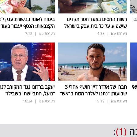
ב
רשות המסים בצעד חסר תקדים
ביטוח לאומי בבשורת ענק למ
שישפיע על כל בית עסק בישראל
הקצבאות: הכסף יעבור בעוד 3 ימים
מערכת ice
|
4:38
מערכת ice
|
7:12
אי
חברו של אלדר דיין חושף אחרי 3
יעקב ברדוגו נגד המקורב לנת
שבועות: "נתנו לאלדר מכות בראש"
"גועל, התביישתי בשבילו"
מערכת ice
|
9:19
מערכת ice
|
10:24
ה
(1)
: