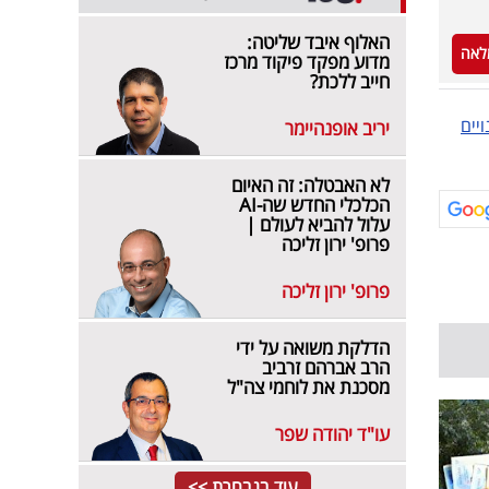
האלוף איבד שליטה:
לאה
מדוע מפקד פיקוד מרכז
חייב ללכת?
ויים
יריב אופנהיימר
לא האבטלה: זה האיום
הכלכלי החדש שה-AI
עלול להביא לעולם |
פרופ' ירון זליכה
פרופ' ירון זליכה
הדלקת משואה על ידי
הרב אברהם זרביב
מסכנת את לוחמי צה"ל
עו"ד יהודה שפר
עוד בנבחרת >>