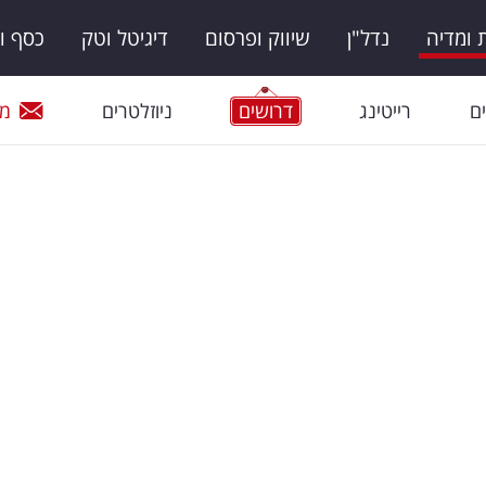
ומדיה
נדל"ן
שיווק ופרסום
דיגיטל וטק
כסף ו
ם
רייטינג
דרושים
ניוזלטרים
מי