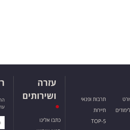
עזרה
רו
ושירותים
ורט
תרבות ופנאי
הרש
עול
לימודים
תיירות
כתבו אלינו
TOP-5