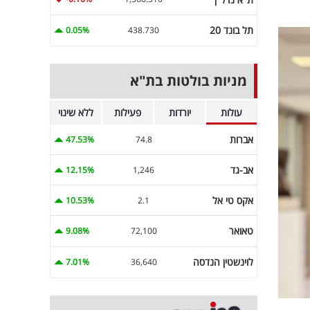
תל בונד 20
0.05%
438.730
מניות בולטות בת"א
עולות
יורדות
פעילות
ללא שינוי
אברות
47.53%
74.8
אב-גד
12.15%
1,246
אקס טי אל
10.53%
2.1
טאואר
9.08%
72,100
לוינשטין הנדסה
7.01%
36,640