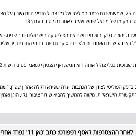
פאנליסט ערוץ 12, שחר גליק בן ה-26, שמשמש גם ככתב הפוליטי של גלי צה"ל הודיע היום (שני) על
י במקומו של מיכאל שמש שעזב לאחרונה לטובת ערוץ 13.
בר, יהודה גליק והוא חי ונושם את הפוליטיקה הישראלית כבר שנים. כאמ
ל בארבע שנים האחרונות ולפני זה סיקר גם את תחומי החרדים, ירושלים,
רף לתאגיד כאן 11 ככתב בדסק הפוליטי לצידן של הכתבות יערה שפירא ודקלה אהרון שפרן. "
ורת הישראלית. מקווה להמשיך להביא שידור ציבורי נקי, הוגן ואמין"