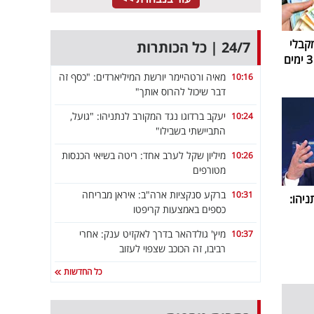
קבלי
24/7 | כל הכותרות
מאיה ורטהיימר יורשת המיליארדים: "כסף זה
10:16
דבר שיכול להרוס אותך"
יעקב ברדוגו נגד המקורב לנתניהו: "גועל,
10:24
התביישתי בשבילו"
מיליון שקל לערב אחד: ריטה בשיאי הכנסות
10:26
מטורפים
ברקע סנקציות ארה"ב: איראן מבריחה
10:31
ניהו:
כספים באמצעות קריפטו
מיץ' גולדהאר בדרך לאקזיט ענק: אחרי
10:37
רביבו, זה הכוכב שצפוי לעזוב
כל החדשות