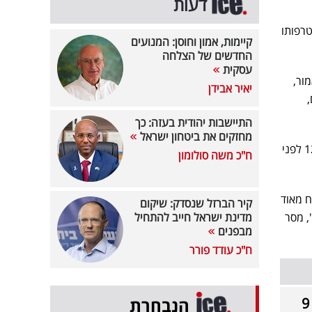
דעות
 הצטרפותו
קיימות, אמון וחוסן: המנועים
החדשים של הצלחה
עסקית
ור,
יאיר אבידן
התיישבות יהודית בעזה: כך
מחזקים את ביטחון ישראל
בנוסף לכל זה, הוא מחזיק בתוכנית שבועית בגלי צה"ל אותה הוא מגיש, ואף הצטרף כפאנליסט בחדשות 12 לפני
ח"כ משה סולומון
שמח מאוד
קיר הברזל שנסדק: שיקום
, מסר
מדינת ישראל חייב להתחיל
מבפנים
ח"כ עודד פורר
לאחר ההצטרפות לאסף רפפורט: כתב 'כאן 11' נפרד אחרי 9
הנבחרת