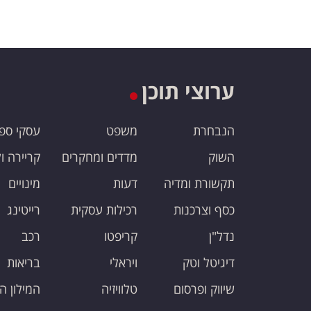
ערוצי תוכן
הנבחרת
משפט
עסקי ספ
השוק
מדדים ומחקרים
קריירה ו
תקשורת ומדיה
דעות
מינויים
כסף וצרכנות
רכילות עסקית
רייטינג
נדל"ן
קריפטו
רכב
דיגיטל וטק
ויראלי
בריאות
שיווק ופרסום
טלוויזיה
המילון ה