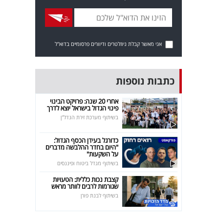
אני מאשר קבלת ניוזלטרים ודיוורים פרסומיים בדוא"ל
כתבות נוספות
אחרי 20 שנה: פרויקט הבינוי
פינוי הגדול בישראל יוצא לדרך
בשיתוף מערכת זירת הנדל"ן
כדורגל בעידן הכסף הגדול:
"היום בחדר ההלבשה מדברים
על השקעות"
בשיתוף מגדל ביטוח ופיננסים
קצבת נכות כללית: הטעויות
שגורמות לרבים לוותר מראש
בשיתוף לבנת פורן