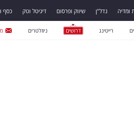
ומדיה
נדל"ן
שיווק ופרסום
דיגיטל וטק
כסף ו
ם
רייטינג
דרושים
ניוזלטרים
מי