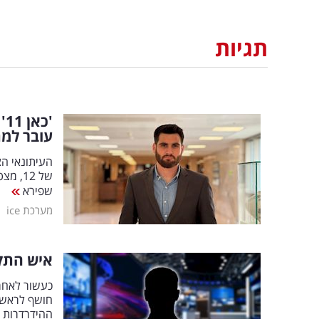
תגיות
עובר למ
העיתונאי הצ
של 12
שפירא
|
מערכת ice
איש התק
כעשור לאחר 
חושף לראשו
ההידרדרות 