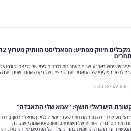
'כאן 11' מקבלים חיזוק מפתיע: הפאנליסט הוותיק מערו
תחרים
עיר ששימש בארבע שנים האחרונות ככתב פוליטי של גלי צה"ל וכפנאלי
, מצטרף לדסק הפוליטי של התאגיד ויעבוד לצידן של דקלה אהרון שפרן ויערה
12:44
18/5/2026
שורת הישראלי חושף: "אמא שלי התאבדה"
הפיגוע שבו נורה חבר הכנסת לשעבר יהודה גליק (שניצל לבסוף), בנו 
נה את הטרגדיה הסודית של משפחתו. מפוסט-טראומה קשה, דרך
הנפשית ועד ההכרה הרשמית בהר הרצל | כל הפרטים על המונולוג המ