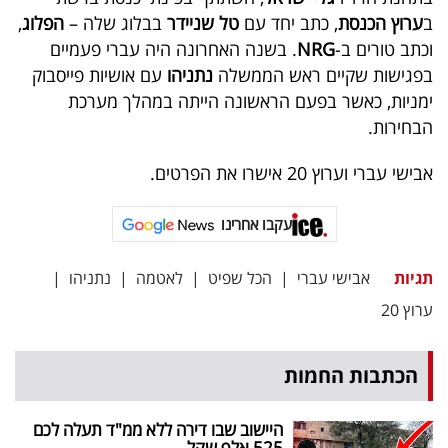
40
ב
ערוץ הכנסת
, כתב יחד עם
טל שניידר
בבלוג שלה –
הפלוג
,
וכתב טורים ב-
NRG
. בשנה האחרונה היה עברי פעמיים
בפגישות שקיים ראש הממשלה
נתניהו
עם אושיות פייסבוק
שיתופי
ימניות, כאשר בפעם הראשונה הייתה במהלך מערכת
הבחירות.
פעולה
אבישי עברי וערוץ 20 אישרו את הפרטים.
דרושים
עקבו אחרינו
ניוזלטרים
תגיות
אבישי עברי
|
הכל שפיט
|
לאטמה
|
נתניהו
|
ערוץ 20
מייל
הכתבות החמות
אדום
היישוב שבו דירה ללא ממ"ד תעלה לכם
525 אלף שקל