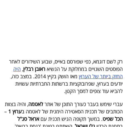
בריאות
תרבות
ופנאי
תיירות
TOP-
רק לשם דוגמא, כפי שפורסם באייס, שבוע השידורים לאחר
5
הפוסטים השנויים במחלוקת על הנשיא
ראובן רבלין
,
היה
החזק ביותר של הערוץ
מאז הושק בקיץ 2014. במצב כזה,
המילון
יודעים בערוץ, שפרובוקציות ברשתות החברתיות עשויות
הכלכלי
להביא עוד צופים למסך הקטן.
פודקאסט
עברי שימש בעבר כעורך התוכן של אתר
לאטמה
, והיה בצוות
הכותבים של תכנית הסאטירה הימנית של לאטמה ב
ערוץ 1
–
40
הכל שפיט
. במשך תקופה הגיש תכנית עם
אראל סג"ל
UNDER
בתחנת הרדיו
גלי ישראל
, השתתף בפינת 'כנסת ברשת'