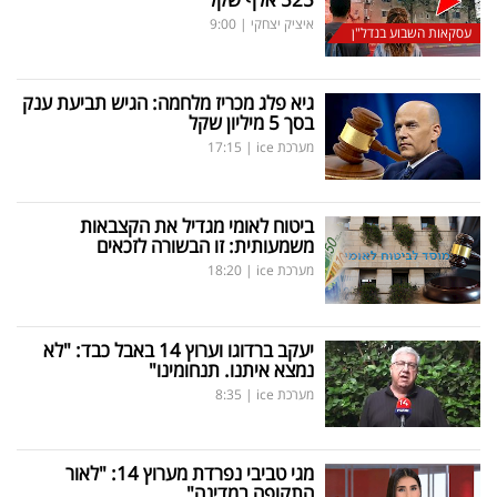
פרסמו
איציק יצחקי
|
9:00
עסקאות השבוע בנדל"ן
באייס
עקבו
גיא פלג מכריז מלחמה: הגיש תביעת ענק
בסך 5 מיליון שקל
אחרינו:
מערכת ice
|
17:15
ביטוח לאומי מגדיל את הקצבאות
משמעותית: זו הבשורה לזכאים
מערכת ice
|
18:20
יעקב ברדוגו וערוץ 14 באבל כבד: "לא
נמצא איתנו. תנחומינו"
מערכת ice
|
8:35
מגי טביבי נפרדת מערוץ 14: "לאור
התקופה במדינה"