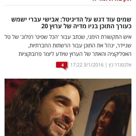
נדל"ן
שמים עוד דגש על הדיגיטל: אבישי עברי ישמש
דיגיטל
כעורך התוכן בניו מדיה של ערוץ 20
וטק
איש התקשורת הימני, שכתב עבור 'הכל שפיט' ו'פלוג' של טל
שניידר, ינהל את התוכן עבור הרשתות החברתיות,
שיווק
האפליקציה והאתר של הערוץ שיודע ליצור פרובוקציות
ופרסום
אלכסנדר כץ
|
3/1/2016
17:22
4
משפט
מדדים
ומחקרים
דעות
רכילות
עסקית