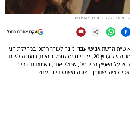
קריפטו
אבישי עברי (צילום צילום מסך: החינוכית)
ויראלי
עקבו אחרינו בגוגל
טלוויזיה
אושיית הרשת
אבישי עברי
מונה לעורך התוכן במחלקת הניו
עסקי
מדיה של
ערוץ 20
. עברי נכנס לתפקיד היום, במטרה לשים
ספורט
דגש על האפיק הדיגיטלי, שכולל אתר, רשתות חברתיות
ואפליקציה, שתומך בצורה משמעותית בערוץ.
קריירה
ולימודים
מינויים
רייטינג
רכב