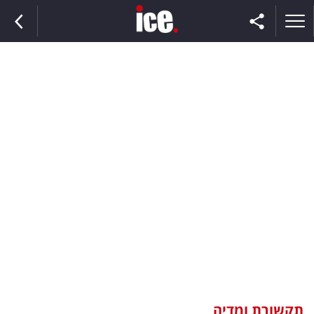
ראשי
הנבחרת
השוק
תקשורת
ומדיה
כסף
וצרכנות
תקשורת ומדיה