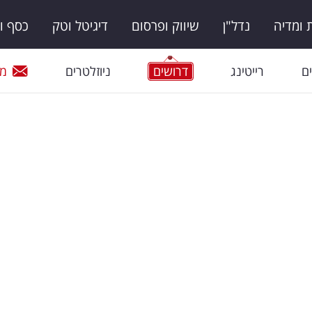
ומדיה
נדל"ן
שיווק ופרסום
דיגיטל וטק
כסף ו
ם
רייטינג
דרושים
ניוזלטרים
מי