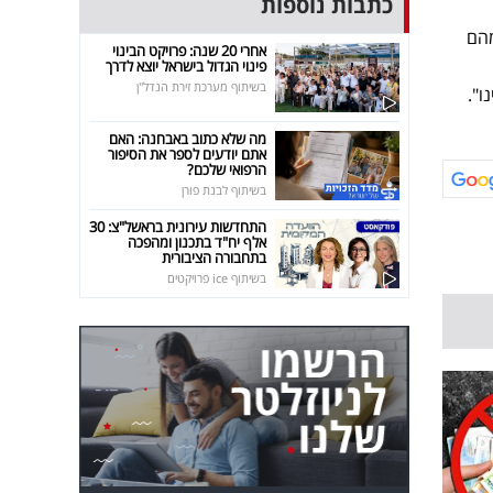
כתבות נוספות
מהם
אחרי 20 שנה: פרויקט הבינוי
פינוי הגדול בישראל יוצא לדרך
בשיתוף מערכת זירת הנדל"ן
ו".
מה שלא כתוב באבחנה: האם
אתם יודעים לספר את הסיפור
הרפואי שלכם?
בשיתוף לבנת פורן
התחדשות עירונית בראשל"צ: 30
אלף יח"ד בתכנון ומהפכה
בתחבורה הציבורית
בשיתוף ice פרויקטים