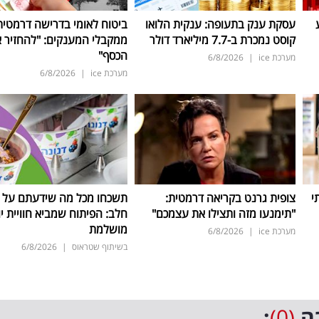
עסקת ענק בתעופה: ענקית הלואו
ביטוח לאומי בדרישה דרמטית
קוסט נמכרת ב-7.7 מיליארד דולר
ממקבלי המענקים: "להחזיר 
הכסף"
מערכת ice
|
6/8/2026
מערכת ice
|
6/8/2026
י
צופית גרנט בקריאה דרמטית:
תשכחו מכל מה שידעתם על ת
"תימנעו מזה ותצילו את עצמכם"
חלב: הפיתוח שמביא חוויית יו
מושלמת
מערכת ice
|
6/8/2026
בשיתוף שטראוס
|
6/8/2026
ה
(0)
: