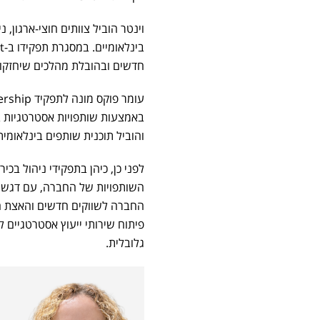
וינטר הוביל צוותים חוצי-ארגון,
חדשים ובהובלת מהלכים שיחזקו את מעמדה של Commit כשותפ
והוביל תוכנית שותפים בינלאומית שהתרחבה ליותר מ-30 מדינות 
השותפויות של החברה, עם דגש ע
פיתוח שירותי ייעוץ אסטרטגיים 
גלובלית.