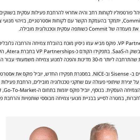
 ניהל פורטפוליו לקוחות רחב והיה אחראי להרחבת פעילות עסקית בשווקים
בינלאומיים. במסגרת תפקידו ב-Commit, יתמקד בהעמקת הקשר עם לקוחות אסטרטגיים, בזיהוי מנו
ה עסקית וטכנולוגית מובילה.
עומר פוקס מונה לתפקיד VP Partnership. פוקס מביא עמו ניסיון מוכח בהובלת צמיחה והרחבה גלובלי
באמצעות שותפויות אסטרטגיות בשוק ה-SaaS. בתפקיד
והפכה למנוע צמיחה משמעותי עבור החברה.
לפני כן, כיהן בתפקידי ניהול בכירים ב- Sisense וב-NICE. במסגרת תפקידו החדש, יוביל פוקס את אס
ל יצירת שיתופי פעולה עם שחקני טכנולוגיה מובילים, הרחבת פעילות
החברה לשווקים חדשים והאצ
לחברות, במטרה לסייע בבניית מנועי צמיחה מבוססי שותפויות והרחבת פ