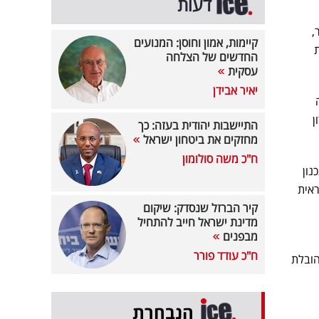
דעות
 ענן, סייבר,
קיימות, אמון וחוסן: המנועים
ות
החדשים של הצלחה
עסקית
יאיר אבידן
מעלה מ-20 שנה
ון
התיישבות יהודית בעזה: כך
מחזקים את ביטחון ישראל
ח"כ משה סולומון
 Amdocs לאורך 18 שנים, ביניהם דירקטורית FP&A (תכנון
ן-חיים תהיה אחראית
קיר הברזל שנסדק: שיקום
מדינת ישראל חייב להתחיל
מבפנים
ח"כ עודד פורר
 למעלה מ-20 שנה בניהול והובלת
הנבחרת