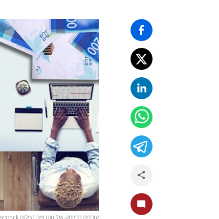
עובדים בהייטק-אילוסטרציה (צילום shutterstock)