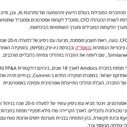
חברת הטק הגלובלית Commit, מהחברות המובילות בעולם הייעוץ וההטמעה של פתרונות AI,
דאטה ועוד, ממשיכה לצמוח ומצרפת לשורת ההנהלה CFO, סמנכ"ל לקוחות אסטרטגים וסמנכ"ל שותפוי
ערך הלקוחות המובילים ומערך השותפויות הבינלאומי.
נועה בן-חיים מונתה לתפקיד ה-CFO. נועה, רואת חשבון מוסמכת, מגיעה עם ניסיון של ל
 ציבוריות הנסחרות
בנאסד"ק
ובבורסת ניו-יורק (NYSE). בתפקידה האחר
קודם לכן מילאה שורה של תפקידי מפתח בחברת
וניתוח פיננסי) ומנהלת חשבות באמדוקס ישראל. במסגרת תפקידה החדש ב-Commit, ב
 של החברה, הובלת תהליכי התייעלות אופרטיבית ותמיכה באסטרטגיית
גיא וינטר מונה לסמנכ"ל לקוחות אסטרטגים. וינטר מביא עמו ניסיון עשיר של
י טכנולוגיה גלובליים. לאורך הקריירה שלו מילא תפקידי מפתח בחברות
מובילות, ביניהן מל"מ תים, Kyndryl ובינת תקשורת, בהן התמחה בבניית מערכות יחסים ארוכות טווח עם
י צמיחה מבוססי ערך.