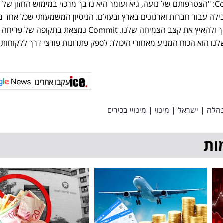
אריק פיינגולד, יו"ר ונשיא Commit: "הצטרפותם של נועה, גיא ועומר היא נדבך מרכזי במימוש החזון של
ת מובילה עבור חברות וארגונים בארץ ובעולם. הניסיון המשמעותי שכל אחד 
מביא בתחומו, יאפשר לנו להמשיך ולהאיץ את קצב הצמיחה שלנו. Commit נמצאת בתקופה של פריחה
שלנו הוא הכוח המניע מאחורי היכולת לספק פתרונות פורצי דרך ללקוחותינ
עקבו אחרינו
הלה
|
ישראל
|
מינוי
|
מינויי בכירים
ות