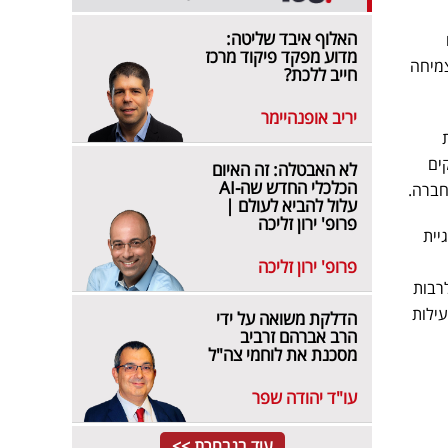
האלוף איבד שליטה:
מדוע מפקד פיקוד מרכז
עי צמיחה
חייב ללכת?
יריב אופנהיימר
ת
ו הקודם כ-VP Partnerships בחברת Atera, הקים
לא האבטלה: זה האיום
הכלכלי החדש שה-AI
עלול להביא לעולם |
פרופ' ירון זליכה
טרטגיית
פרופ' ירון זליכה
ת הצמיחה העסקית. בנוסף, יוביל פוקס יוזמות בתחום ה-Go-To-Market, לרבות
עילות
הדלקת משואה על ידי
הרב אברהם זרביב
מסכנת את לוחמי צה"ל
עו"ד יהודה שפר
עוד בנבחרת >>