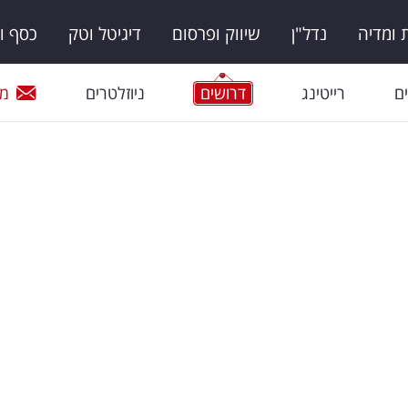
ומדיה
נדל"ן
שיווק ופרסום
דיגיטל וטק
כסף ו
ם
רייטינג
דרושים
ניוזלטרים
מי