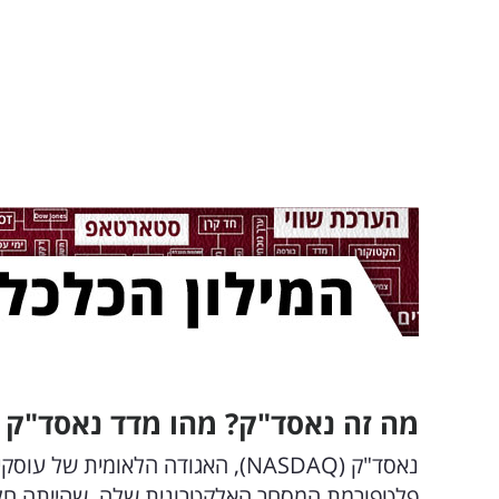
מה זה נאסד"ק? מהו מדד נאסד"ק 100?
נאסד"ק (NASDAQ), האגודה הלאומית
פלטפורמת המסחר האלקטרונית שלה, שהייתה חלוצה