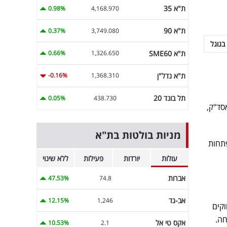
ת"א 35
0.98%
4,168.970
ת"א 90
0.37%
3,749.080
בגוגל
ת"א SME60
0.66%
1,326.650
ת"א נדל"ן
-0.16%
1,368.310
תל בונד 20
0.05%
438.730
 בנאסד"ק,
מניות בולטות בת"א
פתחות
עולות
יורדות
פעילות
ללא שינוי
אברות
47.53%
74.8
אב-גד
12.15%
1,246
קים
חה.
אקס טי אל
10.53%
2.1