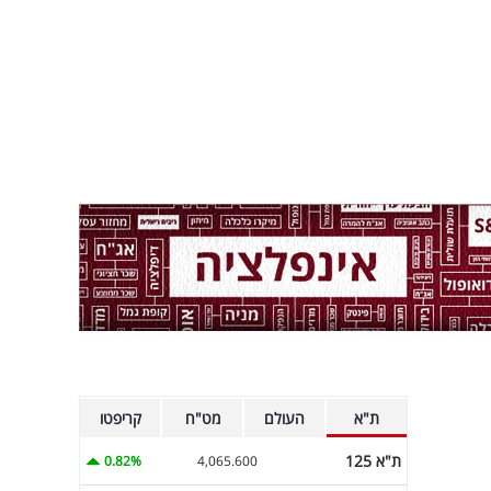
ת"א
העולם
מט"ח
קריפטו
ת"א 125
0.82%
4,065.600