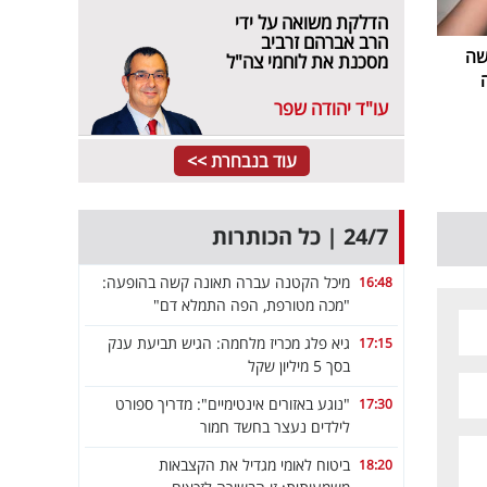
הדלקת משואה על ידי
הרב אברהם זרביב
שה
מסכנת את לוחמי צה"ל
עו"ד יהודה שפר
עוד בנבחרת >>
24/7 | כל הכותרות
מיכל הקטנה עברה תאונה קשה בהופעה:
16:48
"מכה מטורפת, הפה התמלא דם"
גיא פלג מכריז מלחמה: הגיש תביעת ענק
17:15
בסך 5 מיליון שקל
"נוגע באזורים אינטימיים": מדריך ספורט
17:30
לילדים נעצר בחשד חמור
ביטוח לאומי מגדיל את הקצבאות
18:20