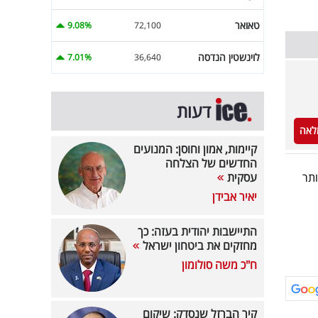
טאואר
9.08%
72,100
לוינשטין הנדסה
7.01%
36,640
דעות
לאה
קיימות, אמון וחוסן: המנועים
החדשים של הצלחה
עסקית
תר
יאיר אבידן
התיישבות יהודית בעזה: כך
מחזקים את ביטחון ישראל
ח"כ משה סולומון
קיר הברזל שנסדק: שיקום