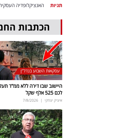
תגיות
האנציקלופדיה העסקית
הכתבות החמ
עסקאות השבוע בנדל"ן
היישוב שבו דירה ללא ממ"ד תעל
לכם 525 אלף שקל
איציק יצחקי
|
7/8/2026