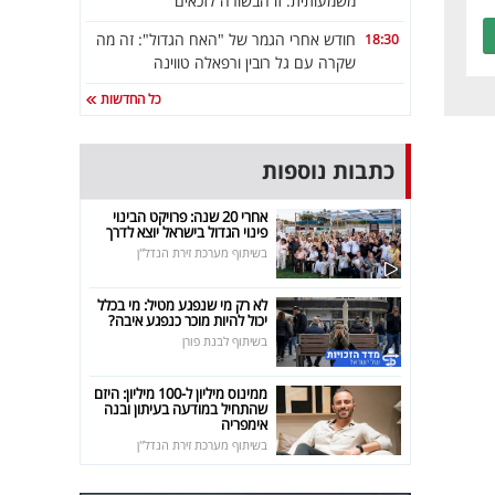
משמעותית: זו הבשורה לזכאים
חודש אחרי הגמר של "האח הגדול": זה מה
18:30
שקרה עם גל רובין ורפאלה טווינה
כל החדשות
כתבות נוספות
אחרי 20 שנה: פרויקט הבינוי
פינוי הגדול בישראל יוצא לדרך
בשיתוף מערכת זירת הנדל"ן
לא רק מי שנפגע מטיל: מי בכלל
יכול להיות מוכר כנפגע איבה?
בשיתוף לבנת פורן
ממינוס מיליון ל-100 מיליון: היזם
שהתחיל במודעה בעיתון ובנה
אימפריה
בשיתוף מערכת זירת הנדל"ן