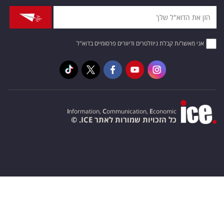
אני מאשר/ת קבלת ניוזלטרים ודיוורים פרסומיים בדוא"ל
I
nformation,
C
ommunication,
E
conomic
כל הזכויות שמורות לאתר ICE. ©