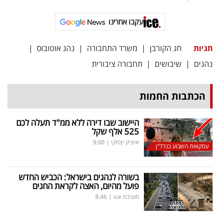
פרסמו
באייס
עקבו אחרינו
עקבו
תגיות
חג הקורבן
|
משרד התחבורה
|
נהג אוטובוס
|
אחרינו:
נהגים
|
שיבושים
|
תחבורה ציבורית
הכתבות החמות
היישוב שבו דירה ללא ממ"ד תעלה לכם
525 אלף שקל
איציק יצחקי
|
9:00
עסקאות השבוע בנדל"ן
בשורה לנהגים בישראל: הכביש החדש
פועל מהיום, האצה לקראת החגים
מערכת ice
|
8:46