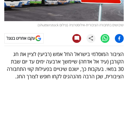
קריפטו
ויראלי
שיבושים בתחבורה הציבורית-אילוסטרציה (צילום shutterstock)
טלוויזיה
עקבו אחרינו בגוגל
עסקי
הציבור המוסלמי בישראל החל אמש (רביעי) לציין את חג
ספורט
הקורבן (עיד אל אדחה) שיימשך ארבעה ימים עד יום שבת
30 במאי. בעקבות כך, ישנם שינויים בפעילות קווי התחבורה
קריירה
הציבורית, שכן הרבה מהנהגים לקחו חופש לצורך החג.
ולימודים
מינויים
רייטינג
רכב