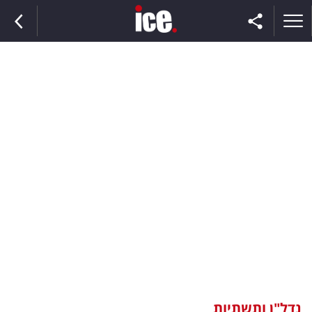
ראשי
הנבחרת
השוק
תקשורת
ומדיה
כסף
וצרכנות
נדל"ן ותשתיות