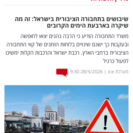
נדל"ן
שיבושים בתחבורה הציבורית בישראל: זה מה
דיגיטל
שיקרה בארבעת הימים הקרובים
וטק
משרד התחבורה הודיע כי הרבה נהגים יצאו לחופשה
ובעקבות כך ישנם שינויים בלוחות הזמנים של קווי התחבורה
שיווק
הציבורית ברחבי הארץ. רכבת ישראל והרכבות הקלות ימשיכו
ופרסום
לפעול כרגיל
משפט
מערכת ice
|
28/5/2026
9:30
מדדים
ומחקרים
דעות
רכילות
עסקית