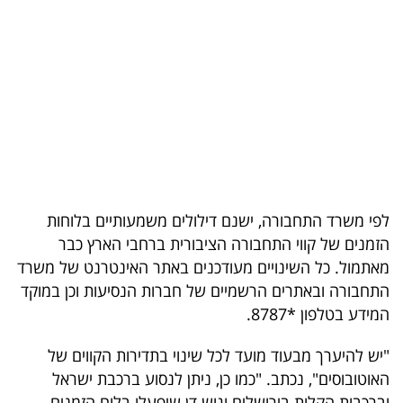
בריאות
תרבות
ופנאי
תיירות
TOP-
5
לפי משרד התחבורה, ישנם דילולים משמעותיים בלוחות
הזמנים של קווי התחבורה הציבורית ברחבי הארץ כבר
המילון
מאתמול. כל השינויים מעודכנים באתר האינטרנט של משרד
הכלכלי
התחבורה ובאתרים הרשמיים של חברות הנסיעות וכן במוקד
המידע בטלפון *8787.
פודקאסט
"יש להיערך מבעוד מועד לכל שינוי בתדירות הקווים של
40
האוטובוסים", נכתב. "כמו כן, ניתן לנסוע ברכבת ישראל
UNDER
וברכבות הקלות בירושלים וגוש דן שיפעלו בלוח הזמנים