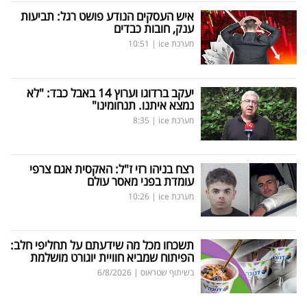
איש העסקים הנודע פושט רגל: תביעות
ענק, חובות כבדים
מערכת ice
|
10:51
יעקב ברדוגו וערוץ 14 באבל כבד: "לא
נמצא איתנו. תנחומינו"
מערכת ice
|
8:35
רצח בניהו רזי ז"ל: האקסית אגם צרפי
עומדת בפני מאסר עולם
מערכת ice
|
10:26
תשכחו מכל מה שידעתם על תחליפי חלב:
הפיתוח שמביא חוויית יוגורט מושלמת
בשיתוף שטראוס
|
6/8/2026