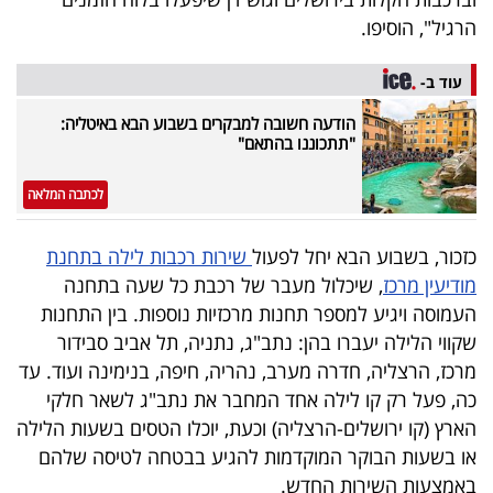
40
הרגיל", הוסיפו.
עוד ב-
שיתופי
הודעה חשובה למבקרים בשבוע הבא באיטליה:
פעולה
"תתכוננו בהתאם"
לכתבה המלאה
דרושים
כזכור, בשבוע הבא יחל לפעול
שירות רכבות לילה בתחנת
מודיעין מרכז
, שיכלול מעבר של רכבת כל שעה בתחנה
ניוזלטרים
העמוסה ויגיע למספר תחנות מרכזיות נוספות. בין התחנות
שקווי הלילה יעברו בהן: נתב"ג, נתניה, תל אביב סבידור
מרכז, הרצליה, חדרה מערב, נהריה, חיפה, בנימינה ועוד. עד
מייל
כה, פעל רק קו לילה אחד המחבר את נתב"ג לשאר חלקי
אדום
הארץ (קו ירושלים-הרצליה) וכעת, יוכלו הטסים בשעות הלילה
או בשעות הבוקר המוקדמות להגיע בבטחה לטיסה שלהם
באמצעות השירות החדש.