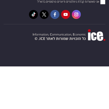
אני מאשר/ת קבלת ניוזלטרים ודיוורים פרסומיים בדוא"ל
I
nformation,
C
ommunication,
E
conomic
כל הזכויות שמורות לאתר ICE. ©