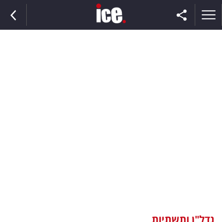
ראשי
הנבחרת
השוק
תקשורת
ומדיה
כסף
וצרכנות
נדל"ן ותשתיות