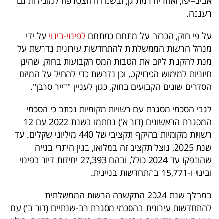
אביב–יפו, ואחריה רמת גן, ובשנה זו הצטרפה למובילות גם
רעננה.
על פי חוק, הכרזה על מתחם כמתחם
לפינוי-בינוי
על ידי
מנהל הרשות הממשלתית להתחדשות עירונית נדרשת על
מנת להקנות ליזם את הטבות המס הקבועות בחוק, שהינן
חיוניות למימוש הפרויקט, וכן נדרשת כדי להחיל על המיזם
הסדרים שונים הקבועים בחוק, כגון לעניין "דייר סרבן".
לגבי הסכמי מסגרת עם רשויות מקומיות נכתב כי הסכמי
המסגרת הראשונים (דור א') נחתמו בשנת 2022 עם 12
רשויות מקומיות בהיקף תקציבי של 440 מיליוני שקלים. עד
שנת 2025, נוצל תקציב זה במלואו, בגין היתרי בנייה
שהונפקו עד 2024 כולל, ובהם 27,393 יחידות דיור בפינוי
ובינוי ו-15,771 בהתחדשות בניינית.
במהלך שנת 2024 התקשרה הרשות הממשלתית
להתחדשות עירונית בהסכמי מסגרת רב-שנתיים (דור ב') עם