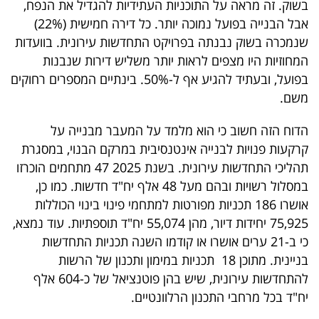
בשוק. זה מראה על התוכניות העתידיות להגדיל את הנפח,
40
אבל הבנייה בפועל נמוכה יותר. כל דירה חמישית (22%)
שנמכרה בשוק נבנתה בפרויקט התחדשות עירונית. בוועדות
המחוזיות היו מצפים לראות יותר משליש דירות שנבנות
שיתופי
בפועל, ובעתיד להגיע אף ל-50%. בינתיים המספרים רחוקים
פעולה
משם.
הדוח הזה חשוב כי הוא מלמד על המעבר מבנייה על
קרקעות פנויות לבנייה אינטנסיבית במרקם הבנוי, במסגרת
דרושים
תהליכי התחדשות עירונית. בשנת 2025 47 מתחמים הוכרזו
במסלול רשויות ובהם מעל 48 אלף יח"ד חדשות. כמו כן,
ניוזלטרים
אושרו 186 תכניות מפורטות למתחמי פינוי בינוי הכוללות
75,925 יחידות דיור, מהן 55,074 יח"ד תוספתיות. עוד נמצא,
כי ב-21 ערים אושרו או קודמו השנה תכניות התחדשות
מייל
בניינית. מתוכן 18 תכניות במימון ותכנון של הרשות
אדום
להתחדשות עירונית, שיש בהן פוטנציאל של כ-604 אלף
יח"ד בכל מרחבי התכנון הרלוונטיים.