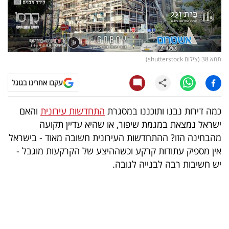
קריפטו
ויראלי
תמא 38 (צילום shutterstock)
טלוויזיה
עקבו אחרינו בגוגל
עסקי
ספורט
כמה דירות נבנו ותוכננו במסגרת
התחדשות עירונית
והאם
ישראל נמצאת במגמת שיפור, או שהיא עדיין תקועה
קריירה
מהבחינה הזו? ההתחדשות העירונית חשובה מאוד - בישראל
ולימודים
אין מספיק עתודות קרקע וכשההיצע של הקרקעות מוגבל -
יש חשיבות רבה לבנייה לגובה.
מינויים
רייטינג
רכב