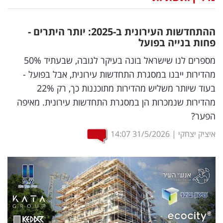
נדל"ן
ההתחדשות העירונית ב-2025: יותר היתרים -
דיגיטל
פחות בנייה בפועל
וטק
מספרים לנו שישראל בונה בעיקר לגובה, שבעתיד 50%
מהדירות ייבנו במסגרת התחדשות עירונית, אבל בפועל -
שיווק
בעוד שיותר משליש מהדירות מתוכננות כך, רק 22%
ופרסום
מהדירות שנמכרות הן במסגרת התחדשות עירונית. מאיפה
הפער?
משפט
איציק יצחקי
|
31/5/2026
14:07
מדדים
ומחקרים
דעות
רכילות
עסקית