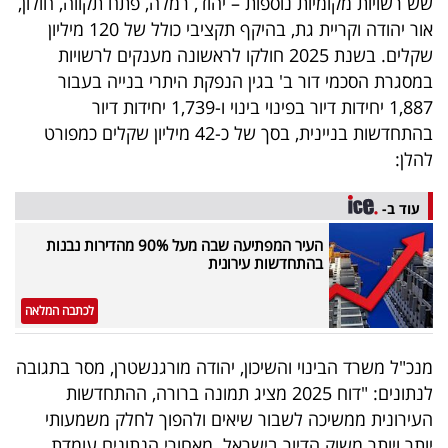
שש רשויות מקומיות נוספות – יהוד, רמלה, פתח תקווה, חולון,
אור יהודה וקריית גת, בהיקף תקציבי כולל של 120 מיליון
שקלים. בשנת 2025 חולקו לראשונה מענקים לרשויות
במסגרת הסכמי דור ב' בגין הנפקת היתרי בנייה בעבור
1,887 יחידות דיור בפינוי בינוי ו-1,739 יחידות דיור
בהתחדשות בניינית, בסך של כ-42 מיליון שקלים כמפורט
להלן:
עוד ב-
העיר המפתיעה שבה מעל 90% מהדירות נבנות
בהתחדשות עירונית
לכתבה המלאה
מנכ"ל משרד הבינוי והשיכון, יהודה מורגנשטרן, מסר בתגובה
לנתונים: "דוח 2025 מציג תמונה ברורה, ההתחדשות
העירונית ממשיכה לשבור שיאים ולהפוך לחלק משמעותי
יותר ויותר משוק הדיור בישראל. מאחורי הנתונים עומדת