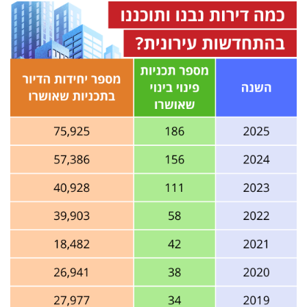
פרסמו
באייס
עקבו
אחרינו: