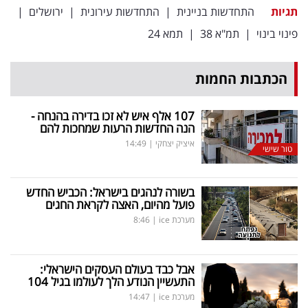
תגיות
התחדשות בניינית
|
התחדשות עירונית
|
ירושלים
|
פינוי בינוי
|
תמ"א 38
|
תמא 24
הכתבות החמות
107 אלף איש לא זכו בדירה בהנחה -
הנה החדשות הרעות שמחכות להם
איציק יצחקי
|
14:49
טור שישי
בשורה לנהגים בישראל: הכביש החדש
פועל מהיום, האצה לקראת החגים
מערכת ice
|
8:46
אבל כבד בעולם העסקים הישראלי:
התעשיין הנודע הלך לעולמו בגיל 104
מערכת ice
|
14:47