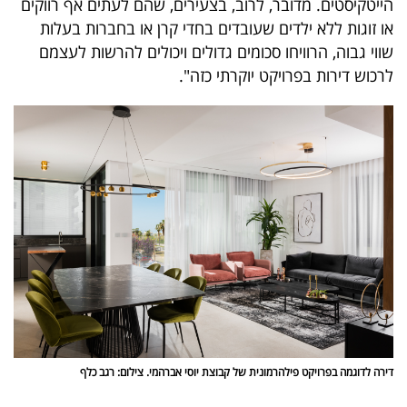
הייטקיסטים. מדובר, לרוב, בצעירים, שהם לעתים אף רווקים
40
או זוגות ללא ילדים שעובדים בחדי קרן או בחברות בעלות
שווי גבוה, הרוויחו סכומים גדולים ויכולים להרשות לעצמם
לרכוש דירות בפרויקט יוקרתי כזה".
שיתופי
פעולה
דרושים
ניוזלטרים
מייל
אדום
דירה לדוגמה בפרויקט פילהרמונית של קבוצת יוסי אברהמי. צילום: רגב כלף