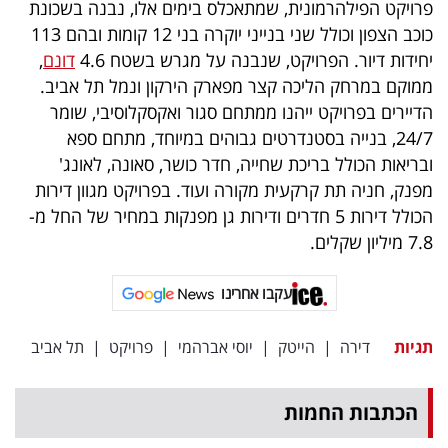
פרויקט הפילהרמונית, שמתאכלס בימים אלו, נבנה בשכונת
פרסמו
כוכב הצפון וכולל שני בנייני יוקרה בני 12 קומות ובהם 113
באייס
יחידות דיור. הפרויקט, שנבנה על מגרש בשטח 4.6
דונם
,
ממוקם במרחק הליכה קצר מפארק הירקון ונמל תל אביב.
עקבו
הדיירים בפרויקט ייהנו ממתחם סגור ואקסקלוסיבי, שומר
אחרינו:
24/7, בנייה בסטנדרטים גבוהים במיוחד, מתחם ספא
ובריאות הכולל בריכת שחייה, חדר כושר, סאונה, לאונג'
מפנק, חניה תת קרקעית מקורה ועוד. בפרויקט מגוון דירות
הכולל דירות 5 חדרים ודירות גן מפנקות במחיר של החל מ-
7.8 מיליון שקלים.
עקבו אחרינו
תגיות
דירה
|
הייטק
|
יוסי אברהמי
|
פרויקט
|
תל אביב
הכתבות החמות