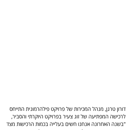
בריאות
תרבות
ופנאי
תיירות
TOP-
5
המילון
הכלכלי
פודקאסט
דורון טרגן, מנהל המכירות של פרויקט פילהרמונית התייחס
לרכישה המפתיעה של זוג צעיר בפרויקט היוקרתי והסביר,
40
"בשנה האחרונה אנחנו חשים בעלייה בכמות הרכישות מצד
UNDER