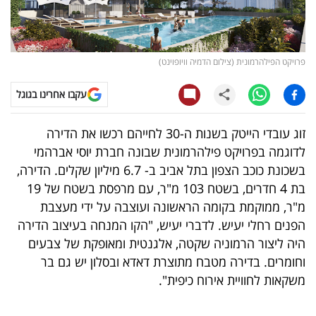
קריפטו
ויראלי
פרויקט הפילהרמונית (צילום הדמיה וויופוינט)
טלוויזיה
עקבו אחרינו בגוגל
עסקי
זוג עובדי הייטק בשנות ה-30 לחייהם רכשו את הדירה
ספורט
לדוגמה בפרויקט פילהרמונית שבונה חברת יוסי אברהמי
בשכונת כוכב הצפון בתל אביב ב- 6.7 מיליון שקלים. הדירה,
קריירה
בת 4 חדרים, בשטח 103 מ"ר, עם מרפסת בשטח של 19
ולימודים
מ"ר, ממוקמת בקומה הראשונה ועוצבה על ידי מעצבת
הפנים רחלי יעיש. לדברי יעיש, "הקו המנחה בעיצוב הדירה
מינויים
היה ליצור הרמוניה שקטה, אלגנטית ומאופקת של צבעים
וחומרים. בדירה מטבח מתוצרת דאדא ובסלון יש גם בר
רייטינג
משקאות לחוויית אירוח כיפית".
רכב