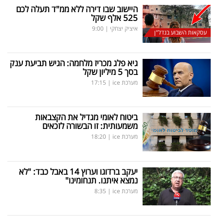
היישוב שבו דירה ללא ממ"ד תעלה לכם
525 אלף שקל
איציק יצחקי
|
9:00
עסקאות השבוע בנדל"ן
גיא פלג מכריז מלחמה: הגיש תביעת ענק
בסך 5 מיליון שקל
מערכת ice
|
17:15
ביטוח לאומי מגדיל את הקצבאות
משמעותית: זו הבשורה לזכאים
מערכת ice
|
18:20
יעקב ברדוגו וערוץ 14 באבל כבד: "לא
נמצא איתנו. תנחומינו"
מערכת ice
|
8:35