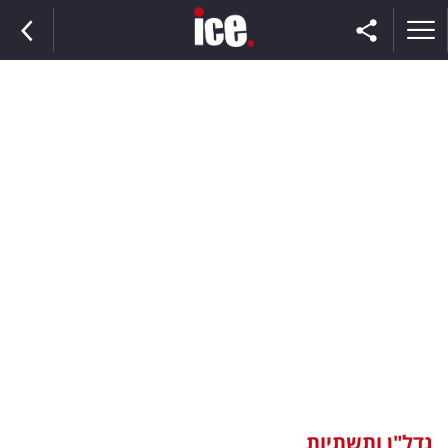
ראשי
הנבחרת
השוק
תקשורת
ומדיה
כסף
וצרכנות
נדל"ן ותשתיות