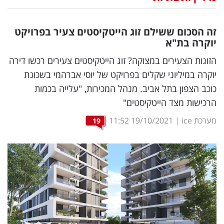
נדל"ן
זה הסכום ששילם זוג הייטקיסטים צעיר בפרויקט
דיגיטל
יוקרה בת"א
וטק
הזוגות הצעירים במצוקה? זוג הייטקיסטים צעירים רכשו דירה
יוקרה במיליוני שקלים בפרויקט של יוסי אברהמי בשכונת
שיווק
כוכב הצפון בתל אביב. מנהל המכירות, "עלייה בכמות
ופרסום
הרכישות מצד הייטקיסטים"
משפט
מערכת ice
|
19/10/2021
11:52
19
מדדים
ומחקרים
דעות
רכילות
עסקית