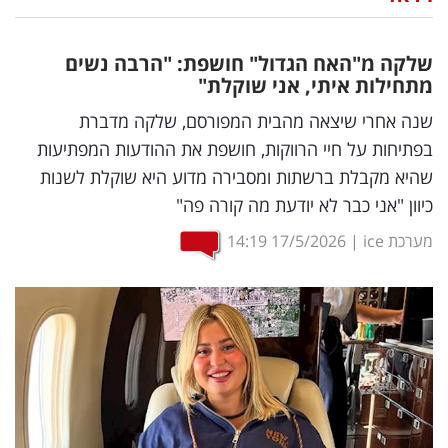
נדל"ן
שלקה מ"האח הגדול" חושפת: "הרבה נשים
דיגיטל
מתחילות איתי, אני שוקלת"
וטק
שנה אחרי שיצאה מהבית המפורסם, שלקה מדברת
בפתיחות על חיי הרווקות, חושפת את ההודעות המפתיעות
שיווק
שהיא מקבלת ברשתות ומסבירה מדוע היא שוקלת לשנות
ופרסום
כיוון "אני כבר לא יודעת מה קורה פה"
משפט
מערכת ice
|
17/5/2026
14:19
מדדים
ומחקרים
דעות
רכילות
עסקית