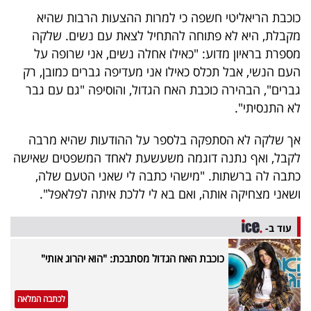
40
כוכבת הריאליטי חשפה כי למרות ההצעות הרבות שהיא
מקבלת, היא לא פתוחה להתחיל לצאת עם נשים. שלקה
מספרת בראיון מדוע: "כאילו אחלה נשים, אני שרופה על
שיתופי
העם הנשי, אבל תכלס כאילו אני מעדיפה גברים כמובן, רק
פעולה
גברים", הבהירה כוכבת האח הגדול, והוסיפה "גם עם גבר
לא התנסיתי".
אך שלקה לא הסתפקה בלספר על ההודעות שהיא מרבה
דרושים
לקבל, ואף נתנה דוגמה משעשעת לאחד המשפטים שאישה
כתבה לה ברשתות. "מישהי כתבה לי שאני הטעם שלה,
ניוזלטרים
ושאני מצחיקה אותה, ואם בא לי ללכת איתה לפלאפל".
עוד ב-
מייל
כוכבת האח הגדול מסתבכת: "הוא יהרוג אותי"
אדום
לכתבה המלאה