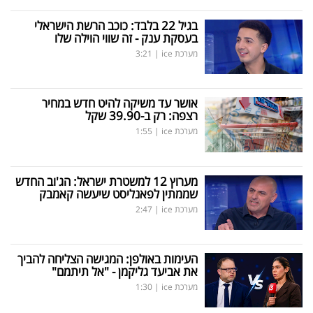
בגיל 22 בלבד: כוכב הרשת הישראלי
בעסקת ענק - זה שווי הוילה שלו
מערכת ice
|
3:21
אושר עד משיקה להיט חדש במחיר
רצפה: רק ב-39.90 שקל
מערכת ice
|
1:55
מערוץ 12 למשטרת ישראל: הג'וב החדש
שממתין לפאנליסט שיעשה קאמבק
מערכת ice
|
2:47
העימות באולפן: המגישה הצליחה להביך
את אביעד גליקמן - "אל תיתמם"
מערכת ice
|
1:30