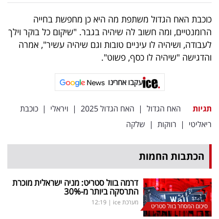
פרסמו
כוכבת האח הגדול משתפת מה היא כן מחפשת בחייה
באייס
הרומנטיים, ומה חשוב לה שיהיה בגבר. "שיקום כל בוקר וילך
עקבו
לעבודה, ושיהיה לו עיניים טובות וגם שיהיה עשיר", אמרה
והדגישה "שיהיה לו כסף, פשוט".
אחרינו:
עקבו אחרינו
תגיות
האח הגדול
|
האח הגדול 2025
|
ויראלי
|
כוכבת
ריאליטי
|
רווקות
|
שלקה
הכתבות החמות
דרמה בוול סטריט: מניה ישראלית מוכרת
התרסקה ביותר מ-30
%
מערכת ice
|
12:19
סיכום המסחר בוול סטריט