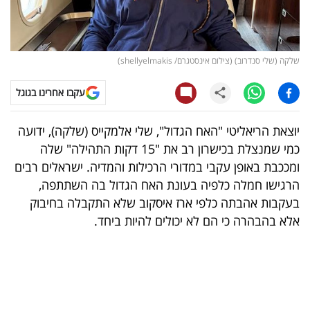
קריפטו
ויראלי
שלקה (שלי סנדרוב) (צילום אינסטגרם/ shellyelmakis)
טלוויזיה
עקבו אחרינו בגוגל
עסקי
יוצאת הריאליטי "האח הגדול", שלי אלמקייס (שלקה), ידועה
ספורט
כמי שמנצלת בכישרון רב את "15 דקות התהילה" שלה
ומככבת באופן עקבי במדורי הרכילות והמדיה. ישראלים רבים
קריירה
הרגישו חמלה כלפיה בעונת האח הגדול בה השתתפה,
ולימודים
בעקבות אהבתה כלפי ארז איסקוב שלא התקבלה בחיבוק
אלא בהבהרה כי הם לא יכולים להיות ביחד.
מינויים
רייטינג
רכב