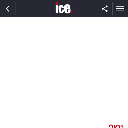
ראשי
הנבחרת
השוק
תקשורת
ומדיה
כסף
וצרכנות
ויראלי