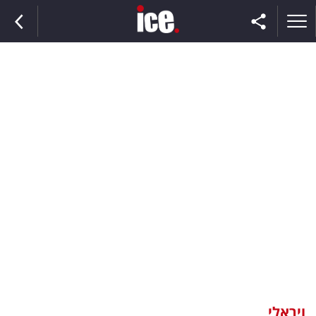
ראשי
הנבחרת
השוק
תקשורת
ומדיה
כסף
וצרכנות
ויראלי