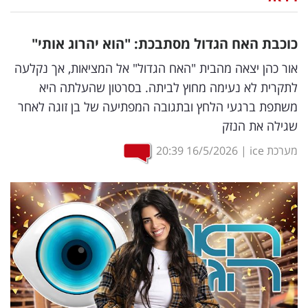
נדל"ן
כוכבת האח הגדול מסתבכת: "הוא יהרוג אותי"
דיגיטל
אור כהן יצאה מהבית "האח הגדול" אל המציאות, אך נקלעה
וטק
לתקרית לא נעימה מחוץ לביתה. בסרטון שהעלתה היא
משתפת ברגעי הלחץ ובתגובה המפתיעה של בן זוגה לאחר
שיווק
שגילה את הנזק
ופרסום
מערכת ice
|
16/5/2026
20:39
משפט
מדדים
ומחקרים
דעות
רכילות
עסקית