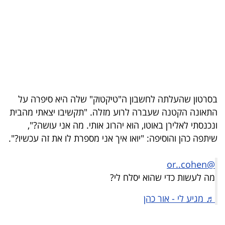
בריאות
תרבות
ופנאי
תיירות
בסרטון שהעלתה לחשבון ה"טיקטוק" שלה היא סיפרה על
TOP-
התאונה הקטנה שעברה לרוע מזלה. "תקשיבו יצאתי מהבית
5
ונכנסתי לאלירן באוטו, הוא יהרוג אותי. מה אני עושה?",
שיתפה כהן והוסיפה: "יואו איך אני מספרת לו את זה עכשיו?".
המילון
הכלכלי
@or..cohen
מה לעשות כדי שהוא יסלח לי?
פודקאסט
♬ מגיע לי - אור כהן
40
UNDER