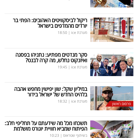
ריקול לביסקוויטים האהובים: הפתי בר
יורדים מהמדפים בישראל
מערכת ice
|
18:50
סקר מנדטים מפתיע: נתניהו בפסגה
ואיזנקוט נחלש, מה קרה לבנט?
מערכת ice
|
19:45
במיליון שקל: שון יפישין מחפש אהבה
בלהיט החדש של ישראל בידור
מערכת ice
|
18:32
פרסום ראשון
תשכחו מכל מה שידעתם על תחליפי חלב:
הפיתוח שמביא חוויית יוגורט מושלמת
בשיתוף שטראוס
|
10:23