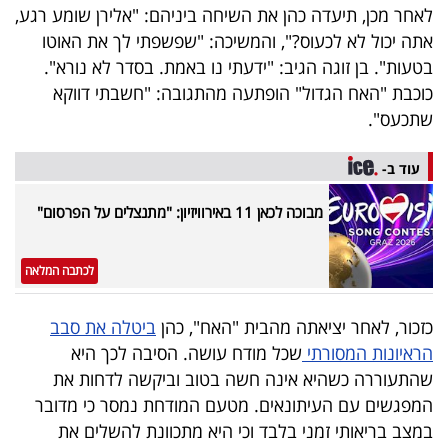
לאחר מכן, תיעדה כהן את השיחה ביניהם: "אלירן שומע רגע,
40
אתה יכול לא לכעוס?", והמשיכה: "שפשפתי לך את האוטו
בטעות". בן זוגה הגיב: "ידעתי נו באמת. בסדר לא נורא".
כוכבת "האח הגדול" הופתעה מהתגובה: "חשבתי דווקא
שיתופי
שתכעס".
פעולה
עוד ב-
מבוכה לכאן 11 באירוויזיון: "מתנצלים על הפרסום"
דרושים
ניוזלטרים
לכתבה המלאה
כזכור, לאחר יציאתה מהבית "האח", כהן
ביטלה את סבב
מייל
הראיונות המסורתי
שכל מודח עושה. הסיבה לכך היא
אדום
שהתעוררה כשהיא אינה חשה בטוב וביקשה לדחות את
המפגשים עם העיתונאים. מטעם המודחת נמסר כי מדובר
במצב בריאותי זמני בלבד וכי היא מתכוונת להשלים את