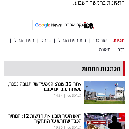
פרסמו
הראיונות בהמשך השבוע.
באייס
עקבו אחרינו
עקבו
אחרינו:
תגיות
אור כהן
|
בית האח הגדול
|
בן זוג
|
האח הגדול
|
רכב
|
תאונה
הכתבות החמות
אחרי 36 שנה: המפעל של תנובה נסגר,
עשרות עובדים יעזבו
מערכת ice
|
14:54
ראש העיר תובע את חדשות 12: המחיר
הכבד שדורש על התחקיר
מערכת ice
|
19:50