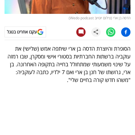
קריפטו
הדסה בן ארי (צילום יוטיוב Wedo podcast)
ויראלי
עקבו אחרינו בגוגל
טלוויזיה
הסופרת והיוצרת הדסה בן ארי שיתפה אמש (שלישי) את
עסקי
עוקביה ברשתות החברתיות בסטורי אישי ומסקרן, שבו רמזה
ספורט
על שינוי משמעותי שמתחולל בחייה בתקופה האחרונה. בן
ארי, גרושתו של חנן בן ארי ואם 7 ילדיו, כתבה לעוקביה:
קריירה
"משהו חדש קורה בחיים שלי".
ולימודים
מינויים
רייטינג
רכב