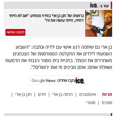
פרסמו
עוד ב-
באייס
גרושתו של חנן בן ארי בווידוי מפתיע: "אם לא הייתי
דתייה, הייתי עושה את זה"
עקבו
אחרינו:
לכתבה המלאה
בן ארי גם שיתפה רגע אישי עם ילדיה וכתבה: "השבוע
השמעתי לילדים את ההקלטה המפורסמת של הצנחנים
משחררים את הכותל. בחניית בית הספר ניגבתי את הדמעות
ושאלתי אותם: אתם מבינים מי זאת ירושלים?".
עקבו אחרינו
תגיות
אינסטגרם
|
הדסה בן ארי
|
חדש
|
חנן בן ארי
|
סופרת
|
סטורי