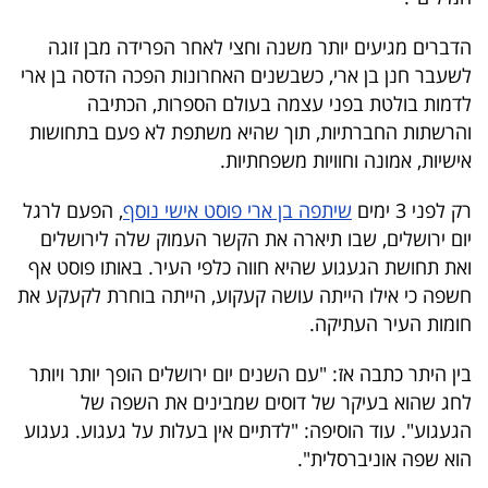
40
הדברים מגיעים יותר משנה וחצי לאחר הפרידה מבן זוגה
לשעבר חנן בן ארי, כשבשנים האחרונות הפכה הדסה בן ארי
לדמות בולטת בפני עצמה בעולם הספרות, הכתיבה
שיתופי
והרשתות החברתיות, תוך שהיא משתפת לא פעם בתחושות
פעולה
אישיות, אמונה וחוויות משפחתיות.
רק לפני 3 ימים
שיתפה בן ארי פוסט אישי נוסף
, הפעם לרגל
יום ירושלים, שבו תיארה את הקשר העמוק שלה לירושלים
דרושים
ואת תחושת הגעגוע שהיא חווה כלפי העיר. באותו פוסט אף
ניוזלטרים
חשפה כי אילו הייתה עושה קעקוע, הייתה בוחרת לקעקע את
חומות העיר העתיקה.
בין היתר כתבה אז: "עם השנים יום ירושלים הופך יותר ויותר
מייל
לחג שהוא בעיקר של דוסים שמבינים את השפה של
אדום
הגעגוע". עוד הוסיפה: "לדתיים אין בעלות על געגוע. געגוע
הוא שפה אוניברסלית".