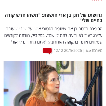
נדל"ן
גרושתו של חנן בן ארי חושפת: "משהו חדש קורה
דיגיטל
בחיים שלי"
וטק
הסופרת הדסה בן ארי שיתפה בסטורי אישי על שינוי שעובר
עליה: "עוד לא יודעת לתת לו שם". במקביל, הודתה לקוראים
שיווק
שמלווים אותה בתקופה האחרונה: "אתם מחזירים לי אור"
ופרסום
מערכת ice
|
20/5/2026
12:12
משפט
מדדים
ומחקרים
דעות
רכילות
עסקית