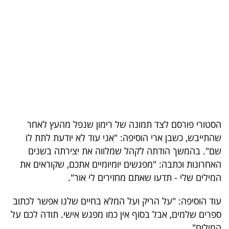
בריאות
תרבות
ופנאי
תיירות
TOP-
5
הסטורי פורסם לצד תמונה של רימון שנפל מהעץ לאחר
שהתייבש, כשבן ארי הוסיפה: "אני עוד לא יודעת לתת לו
המילון
שם". בהמשך הודתה לקהל שמלווה את יצירתה בשנים
הכלכלי
האחרונות וכתבה: "מפגשים יומיומיים אתכם, שקוראים את
המילים שלי - תדעו שאתם מחזירים לי אור".
פודקאסט
עוד הוסיפה: "על הריק ועל המלא בחיים שלנו אפשר לכתוב
40
ספרים שלמים, אבל בסוף אין כמו מפגש אישי. תודה לכם על
UNDER
המילים".