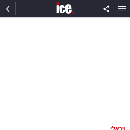
ראשי
הנבחרת
השוק
תקשורת
ומדיה
כסף
וצרכנות
ויראלי