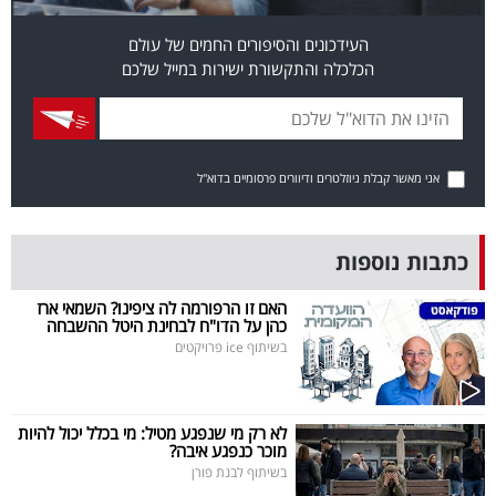
בריאות
העידכונים והסיפורים החמים של עולם
הכלכלה והתקשורת ישירות במייל שלכם
תרבות
ופנאי
תיירות
אני מאשר קבלת ניוזלטרים ודיוורים פרסומיים בדוא"ל
TOP-
5
כתבות נוספות
המילון
האם זו הרפורמה לה ציפינו? השמאי ארז
כהן על הדו"ח לבחינת היטל ההשבחה
הכלכלי
בשיתוף ice פרויקטים
פודקאסט
לא רק מי שנפגע מטיל: מי בכלל יכול להיות
40
מוכר כנפגע איבה?
בשיתוף לבנת פורן
UNDER