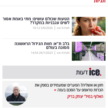
תגיות
נדל"ן
הטעות שכולם עושים: מתי באמת אסור
דיגיטל
לשים עגבניות במקרר?
וטק
|
מערכת ice
5/6/2026
10:12
שיווק
בלב ת"א: חוות הגידול הראשונה
ופרסום
מסוגה בעולם
|
מערכת ice
26/1/2023
14:54
משפט
מדדים
דעות
ומחקרים
חזון או אשליה? הפערים שמעמידים בספק את
דעות
הכרזת טראמפ על הסכם בעזה
האלוף במיל' יצחק בריק
רכילות
עסקית