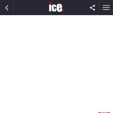
ראשי
הנבחרת
השוק
תקשורת
ומדיה
כסף
וצרכנות