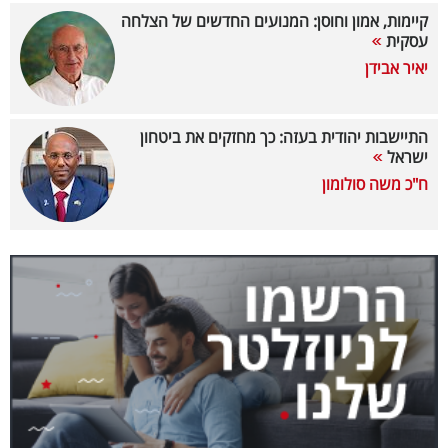
קיימות, אמון וחוסן: המנועים החדשים של הצלחה
קריפטו
עסקית
יאיר אבידן
ויראלי
טלוויזיה
התיישבות יהודית בעזה: כך מחזקים את ביטחון
ישראל
עסקי
ח"כ משה סולומון
ספורט
קריירה
ולימודים
מינויים
רייטינג
רכב