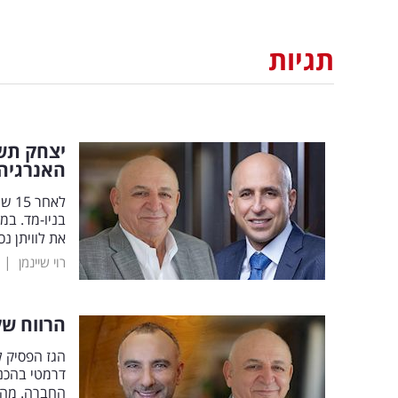
תגיות
יצחק תשו
האנרגיה
לאח
בניו-מד. במ
את לוויתן נ
|
רוי שיינמן
הרווח של
דרמטי בהכנס
החברה. מה 