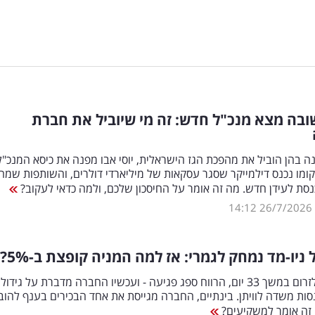
בה מצא מנכ"ל חדש: זה מי שיוביל את חברת
ר 15 שנה בהן הוביל את מהפכת הגז הישראלית, יוסי אבו מפנה את כיסא המנכ"ל
קומו נכנס דילמייקר שסגר עסקאות של מיליארדי דולרים, והשותפות שמח
כנסת לעידן חדש. מה זה אומר על החיסכון שלכם, ולמה כדאי לעקוב?
14:12
26/7/2026
 ניו-מד נמחק לגמרי: אז למה המניה קופצת ב-5
%
?
הגז הפסיק לזרום במשך 33 יום, הרווח ספג פגיעה - ועכשיו החברה מדברת על גידול
ות משדה לוויתן. בינתיים, החברה מגייסת את אחד הבכירים בענף להוב
זה אומר למשקיעים?