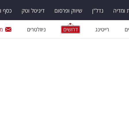
ומדיה
נדל"ן
שיווק ופרסום
דיגיטל וטק
כסף ו
ם
רייטינג
דרושים
ניוזלטרים
מי