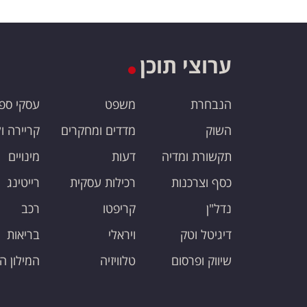
ערוצי תוכן
הנבחרת
משפט
עסקי ספ
השוק
מדדים ומחקרים
קריירה ו
תקשורת ומדיה
דעות
מינויים
כסף וצרכנות
רכילות עסקית
רייטינג
נדל"ן
קריפטו
רכב
דיגיטל וטק
ויראלי
בריאות
שיווק ופרסום
טלוויזיה
המילון ה