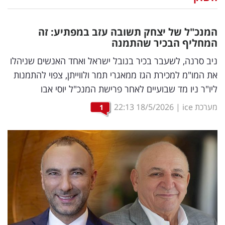
נדל"ן
המנכ"ל של יצחק תשובה עזב במפתיע: זה
דיגיטל
המחליף הבכיר שהתמנה
וטק
ניב סרנה, לשעבר בכיר בנובל ישראל ואחד האנשים שניהלו
את המו"מ למכירת הגז ממאגרי תמר ולווייתן, צפוי להתמנות
שיווק
ליו"ר ניו מד שבועיים לאחר פרישת המנכ"ל יוסי אבו
ופרסום
מערכת ice
|
18/5/2026
22:13
1
משפט
מדדים
ומחקרים
דעות
רכילות
עסקית