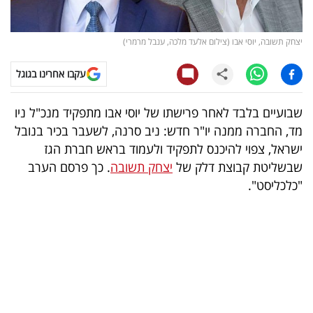
קריפטו
יצחק תשובה, יוסי אבו (צילום אלעד מלכה, ענבל מרמרי)
ויראלי
עקבו אחרינו בגוגל
טלוויזיה
שבועיים בלבד לאחר פרישתו של יוסי אבו מתפקיד מנכ"ל ניו
עסקי
מד, החברה ממנה יו"ר חדש: ניב סרנה, לשעבר בכיר בנובל
ספורט
ישראל, צפוי להיכנס לתפקיד ולעמוד בראש חברת הגז
שבשליטת קבוצת דלק של
יצחק תשובה
. כך פרסם הערב
קריירה
"כלכליסט".
ולימודים
מינויים
רייטינג
רכב