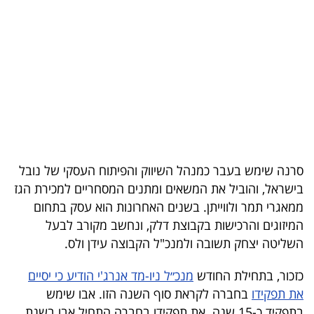
בריאות
תרבות
ופנאי
תיירות
TOP-
5
סרנה שימש בעבר כמנהל השיווק והפיתוח העסקי של נובל
בישראל, והוביל את המשאים ומתנים המסחריים למכירת הגז
המילון
ממאגרי תמר ולווייתן. בשנים האחרונות הוא עסק בתחום
הכלכלי
המיזוגים והרכישות בקבוצת דלק, ונחשב מקורב לבעל
השליטה יצחק תשובה ולמנכ"ל הקבוצה עידן ולס.
פודקאסט
כזכור, בתחילת החודש
מנכ״ל ניו-מד אנרג'י הודיע כי יסיים
40
את תפקידו
בחברה לקראת סוף השנה הזו. אבו שימש
UNDER
בתפקיד כ-15 שנה. את תפקידו בחברה התחיל אבו בשנת