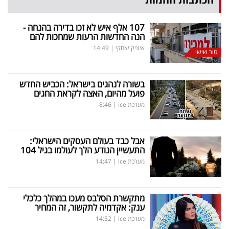
107 אלף איש לא זכו בדירה בהנחה -
הנה החדשות הרעות שמחכות להם
איציק יצחקי
|
14:49
טור שישי
בשורה לנהגים בישראל: הכביש החדש
פועל מהיום, האצה לקראת החגים
מערכת ice
|
8:46
אבל כבד בעולם העסקים הישראלי:
התעשיין הנודע הלך לעולמו בגיל 104
מערכת ice
|
14:47
מתקשרת הסלבס מעכו במהלך כלכלי
ענק: אקדמיה לתקשור, זה המחיר
מערכת ice
|
14:52