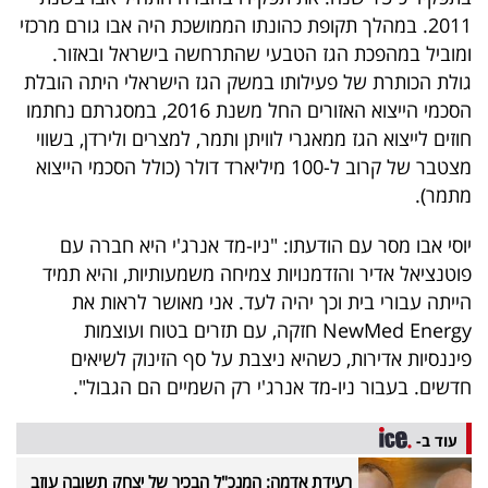
40
2011. במהלך תקופת כהונתו הממושכת היה אבו גורם מרכזי
ומוביל במהפכת הגז הטבעי שהתרחשה בישראל ובאזור.
גולת הכותרת של פעילותו במשק הגז הישראלי היתה הובלת
שיתופי
הסכמי הייצוא האזורים החל משנת 2016, במסגרתם נחתמו
חוזים לייצוא הגז ממאגרי לוויתן ותמר, למצרים ולירדן, בשווי
פעולה
מצטבר של קרוב ל-100 מיליארד דולר (כולל הסכמי הייצוא
מתמר).
דרושים
יוסי אבו מסר עם הודעתו: "ניו-מד אנרג'י היא חברה עם
פוטנציאל אדיר והזדמנויות צמיחה משמעותיות, והיא תמיד
ניוזלטרים
הייתה עבורי בית וכך יהיה לעד. אני מאושר לראות את
NewMed Energy חזקה, עם תזרים בטוח ועוצמות
פיננסיות אדירות, כשהיא ניצבת על סף הזינוק לשיאים
מייל
חדשים. בעבור ניו-מד אנרג'י רק השמיים הם הגבול".
אדום
עוד ב-
רעידת אדמה: המנכ"ל הבכיר של יצחק תשובה עוזב