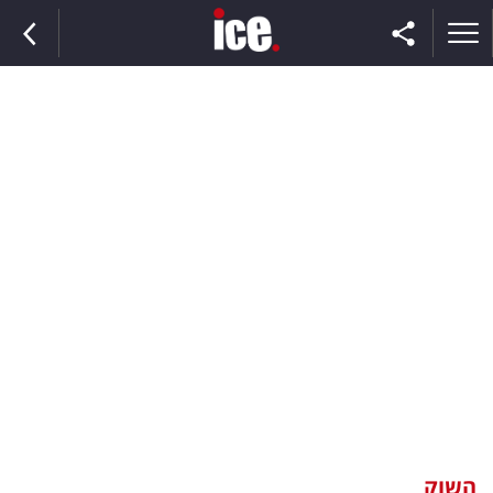
ראשי
הנבחרת
השוק
תקשורת
ומדיה
כסף
וצרכנות
השוק