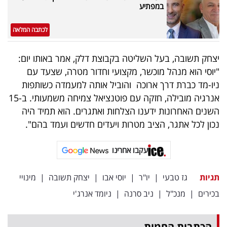
פרסמו
במפתיע
באייס
לכתבה המלאה
עקבו
יצחק תשובה, בעל השליטה בקבוצת דלק, אמר באותו יום:
אחרינו:
"יוסי הוא מנהל מוכשר, מקצועי וחדור מטרה, שצעד עם
ניו-מד כברת דרך ארוכה והוביל אותה למעמדה כשותפות
אנרגיה מובילה, חזקה עם פוטנציאל צמיחה משמעותי. ב-15
השנים האחרונות ידענו הצלחות ואתגרים. הוא תמיד היה
נכון לכל אתגר, הציב מטרות ויעדים חדשים ועמד בהם".
עקבו אחרינו
תגיות
גז טבעי
|
יו"ר
|
יוסי אבו
|
יצחק תשובה
|
מינויי
בכירים
|
מנכ"ל
|
ניב סרנה
|
ניומד אנרג'י
הכתבות החמות