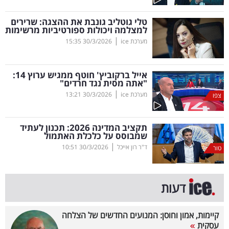
קריפטו
טלי גוטליב גונבת את ההצגה: שרירים
למצלמה ויכולות ספורטיביות מרשימות
|
מערכת ice
30/3/2026
15:35
ויראלי
טלוויזיה
אייל ברקוביץ' חוטף ממגיש ערוץ 14:
"אתה מסית נגד חרדים"
עסקי
|
מערכת ice
30/3/2026
13:21
צפו
ספורט
תקציב המדינה 2026: תכנון לעתיד
קריירה
שמבוסס על כלכלת האתמול
|
ולימודים
ד"ר רון אייכל
30/3/2026
10:51
טור
מינויים
דעות
רייטינג
קיימות, אמון וחוסן: המנועים החדשים של הצלחה
רכב
עסקית