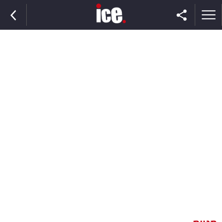
ראשי
הנבחרת
השוק
תקשורת
ומדיה
כסף
וצרכנות