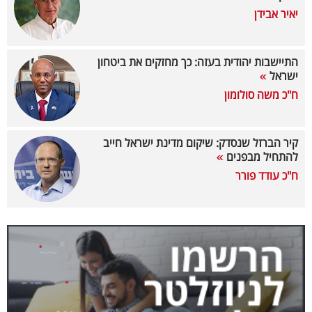
יאיר אבידן
בריאות
תרבות
התיישבות יהודית בעזה: כך מחזקים את ביטחון
ופנאי
ישראל
ח"כ משה סולומון
תיירות
TOP-
קיר הברזל שנסדק: שיקום מדינת ישראל חייב
להתחיל מבפנים
5
ח"כ עודד פורר
המילון
הכלכלי
פודקאסט
40
UNDER