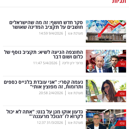
תגיות
נדל"ן
סקר חדש חושף: זה מה שהישראלים
דיגיטל
חושבים על תקציב המדינה שאושר
וטק
|
מערכת ice
9/4/2026
14:59
שיווק
החוצפה הגיעה לשיא: תקציב נוסף של
ופרסום
כלום ושום דבר
|
פרופ' ירון זליכה
5/4/2026
11:47
טור
משפט
נעמה קסרי: "אני עובדת בלגייס כספים
מדדים
ותרומות, זה מפוצץ אותי"
ומחקרים
|
מערכת ice
2/4/2026
20:58
צפו
דעות
גדעון אוקו מגן על בנט: "אתה לא יכול
לקרוא לו 'הנוכל מרעננה'"
רכילות
|
מערכת ice
31/3/2026
12:37
צפו
עסקית