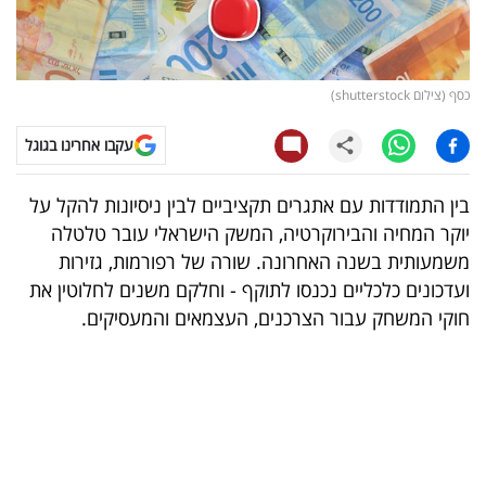
קריפטו
ויראלי
כסף (צילום shutterstock)
טלוויזיה
עקבו אחרינו בגוגל
עסקי
בין התמודדות עם אתגרים תקציביים לבין ניסיונות להקל על
ספורט
יוקר המחיה והבירוקרטיה, המשק הישראלי עובר טלטלה
משמעותית בשנה האחרונה. שורה של רפורמות, גזירות
קריירה
ועדכונים כלכליים נכנסו לתוקף - וחלקם משנים לחלוטין את
ולימודים
חוקי המשחק עבור הצרכנים, העצמאים והמעסיקים.
מינויים
רייטינג
רכב