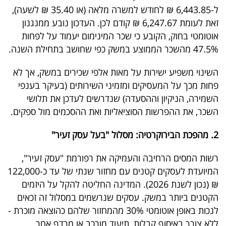
40
ל-6,443.85 ₪ לחודש למשרה מלאה (או 35.40 ₪ לשעה),
זאת לעומת 6,247.67 ₪ קודם לכן. העדכון נובע ממנגנון
אוטומטי בחוק, הקובע כי שכר המינימום יעמוד על לפחות
שיתופי
47.5% מהשכר הממוצע במשק כפי שחושב בתחילת השנה.
פעולה
השינוי משפיע ישירות על מאות אלפי שכירים במשק, אך לא
פחות מכך על המעסיקים ומזמיני השירותים (בעיקר בענפי
השמירה, הניקיון וההסעדה) שנדרשים לעדכן את תלושי
השכר, את ההפרשות הסוציאליות ואת ההסכמים מול ספקים.
דרושים
2. מהפכת הבירוקרטיה: מסלול "בעל עסק זעיר"
ניוזלטרים
רשות המסים הרחיבה והעמיקה את רפורמת "עסק זעיר",
המיועדת לעסקים קטנים עם מחזור שנתי של עד כ-122,000
מייל
₪ (נכון לשנת 2026). המדינה החליטה להקל על היזמים
אדום
הקטנים ביותר במשק. עסקים שנרשמים במסלול זה זכאים
לנכות באופן אוטומטי 30% מהמחזור שלהם כהוצאה מוכרת -
ללא צורך באיסוף קבלות, תיעוד מורכב או מרדף אחר