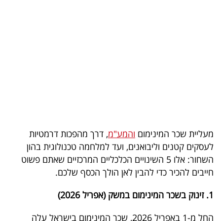
בריאות
תרבות
ופנאי
תיירות
TOP-
5
מעליית שכר המינימום
והמע"מ
, דרך מהפכות דרמטיות
המילון
לעסקים קטנים וליבואנים, ועד למלחמה טכנולוגית בהון
הכלכלי
השחור: אלו 5 השינויים הכלכליים המרכזיים שאתם פשוט
חייבים להכיר כדי להבין לאן הולך הכסף שלכם.
פודקאסט
1. זינוק בשכר המינימום במשק (אפריל 2026)
40
UNDER
החל מ-1 באפריל 2026, שכר המינימום בישראל עלה