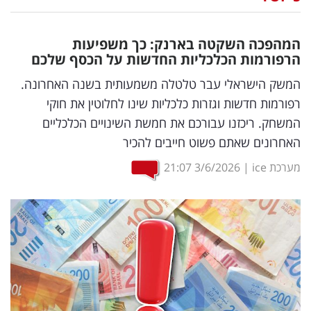
נדל"ן
המהפכה השקטה בארנק: כך משפיעות
דיגיטל
הרפורמות הכלכליות החדשות על הכסף שלכם
וטק
המשק הישראלי עבר טלטלה משמעותית בשנה האחרונה.
רפורמות חדשות וגזרות כלכליות שינו לחלוטין את חוקי
שיווק
המשחק. ריכזנו עבורכם את חמשת השינויים הכלכליים
ופרסום
האחרונים שאתם פשוט חייבים להכיר
משפט
מערכת ice
|
3/6/2026
21:07
מדדים
ומחקרים
דעות
רכילות
עסקית