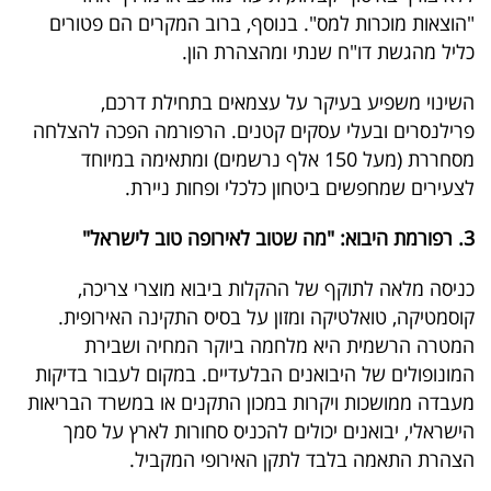
פרסמו
"הוצאות מוכרות למס". בנוסף, ברוב המקרים הם פטורים
באייס
כליל מהגשת דו"ח שנתי ומהצהרת הון.
עקבו
השינוי משפיע בעיקר על עצמאים בתחילת דרכם,
פרילנסרים ובעלי עסקים קטנים. הרפורמה הפכה להצלחה
אחרינו:
מסחררת (מעל 150 אלף נרשמים) ומתאימה במיוחד
לצעירים שמחפשים ביטחון כלכלי ופחות ניירת.
3. רפורמת היבוא: "מה שטוב לאירופה טוב לישראל"
כניסה מלאה לתוקף של ההקלות ביבוא מוצרי צריכה,
קוסמטיקה, טואלטיקה ומזון על בסיס התקינה האירופית.
המטרה הרשמית היא מלחמה ביוקר המחיה ושבירת
המונופולים של היבואנים הבלעדיים. במקום לעבור בדיקות
מעבדה ממושכות ויקרות במכון התקנים או במשרד הבריאות
הישראלי, יבואנים יכולים להכניס סחורות לארץ על סמך
הצהרת התאמה בלבד לתקן האירופי המקביל.