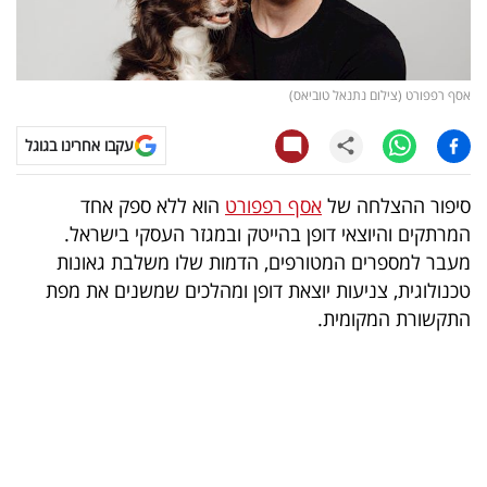
קריפטו
ויראלי
אסף רפפורט (צילום נתנאל טוביאס)
טלוויזיה
עקבו אחרינו בגוגל
עסקי
סיפור ההצלחה של
אסף רפפורט
הוא ללא ספק אחד
ספורט
המרתקים והיוצאי דופן בהייטק ובמגזר העסקי בישראל.
מעבר למספרים המטורפים, הדמות שלו משלבת גאונות
קריירה
טכנולוגית, צניעות יוצאת דופן ומהלכים שמשנים את מפת
ולימודים
התקשורת המקומית.
מינויים
רייטינג
רכב