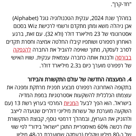
פרסמו
"חד-קרן".
באייס
במהלך שנת 2024, ענקית הטכנולוגיה גוגל (Alphabet)
אכן ניהלה משא ומתן מתקדם ורשמי לרכישת Wiz בסכום
עקבו
אסטרונומי של 23 מיליארד דולר (ולא 32). עם זאת, ברגע
אחרינו:
האחרון רפפורט ושותפיו קיבלו החלטה אמיצה וחסרת תקדים
לסרב לעסקה, מתוך שאיפה להוביל את החברה
להנפקה
בבורסה
ולבנות אותה כחברה עצמאית ענקית. שוויו האישי
של רפפורט מוערך כיום ב2.3 מיליארד דולר.
4. המעצמה החדשה של עולם התקשורת והבידור
בתקופה האחרונה רפפורט מבצע תפנית מרתקת ומפנה את
עוצמתו הכלכלית להשקעות אסטרטגיות במפת המדיה
בישראל. הוא הפך לבעל
המניות
המרכזי בערוץ רשת 13 (עם
השקעה מוערכת של עשרות מיליוני דולרים שנועדה לייצב
ולהזניק את הערוץ), ובמהלך דרמטי נוסף, קבוצת התקשורת
שלו רכשה 60% מאימפריית התוכן "ישראל בידור" לפי שווי
של כ-80 מיליון שקלים (בעסקה שמוערכת בכ-48 מיליון