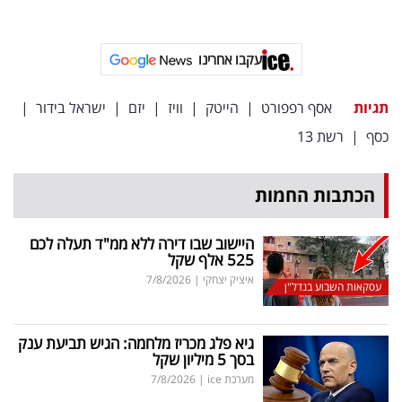
עקבו אחרינו
תגיות
אסף רפפורט
|
הייטק
|
וויז
|
יזם
|
ישראל בידור
|
כסף
|
רשת 13
הכתבות החמות
היישוב שבו דירה ללא ממ"ד תעלה לכם
525 אלף שקל
איציק יצחקי
|
7/8/2026
עסקאות השבוע בנדל"ן
גיא פלג מכריז מלחמה: הגיש תביעת ענק
בסך 5 מיליון שקל
מערכת ice
|
7/8/2026