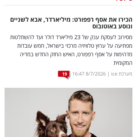
נדל"ן
הכירו את אסף רפפורט: מיליארדר, אבא לשניים
דיגיטל
ונוסע באוטובוס
וטק
מסירוב לעסקת ענק של 23 מיליארד דולר ועד להשתלטות
מפתיעה על ערוץ טלוויזיה מרכזי בישראל, חמש עובדות
שיווק
מדהימות על אסף רפפורט, האיש החזק החדש במדיה
ופרסום
המקומית
משפט
מערכת ice
|
8/7/2026
16:47
19
מדדים
ומחקרים
דעות
רכילות
עסקית