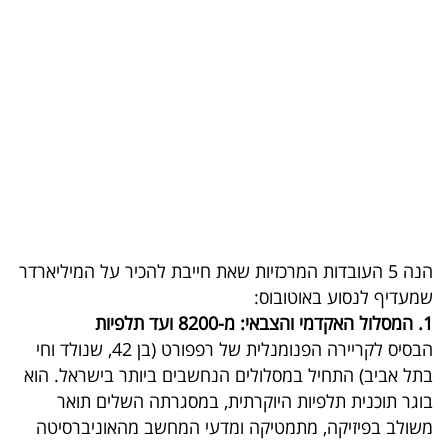
בריאות
תרבות
ופנאי
תיירות
TOP-
5
הנה 5 העובדות המרכזיות שאת חייבת להכיר על המיליארדר
המילון
שמעדיף לנסוע באוטובוס:
הכלכלי
1. המסלול האקדמי והצבאי: מ-8200 ועד תלפיות
הבסיס לקריירה הפנומנלית של רפפורט (בן 42, שנולד וחי
פודקאסט
בתל אביב) התחיל במסלולים הנחשבים ביותר בישראל. הוא
בוגר תוכנית תלפיות היוקרתית, במסגרתה השלים תואר
40
משולב בפיזיקה, מתמטיקה ומדעי המחשב מהאוניברסיטה
UNDER