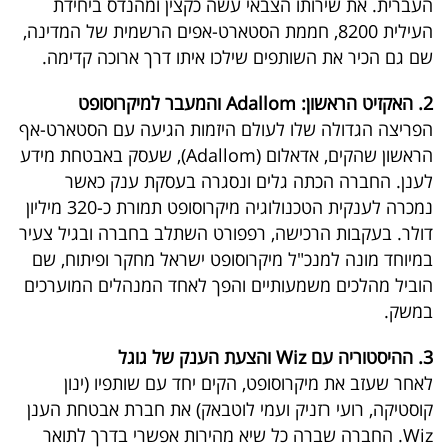
העברית. את שירותו הצבאי עשה כקצין ומהנדס ביחידת
40
העילית 8200, חממת הסטארט-אפים הרשמית של המדינה,
שם גם הכיר את השותפים שילכו איתו דרך ארוכה קדימה.
שיתופי
2. האקזיט הראשון: Adallom והמעבר למיקרוסופט
פעולה
הפריצה הגדולה שלו לעולם היזמות הגיעה עם הסטארט-אף
הראשון שהקים, אדאלום (Adallom), שעסק באבטחת מידע
לענן. החברה הכתה גלים ונסגרה בעסקת ענק כאשר
נמכרה לענקית הטכנולוגיה מיקרוסופט תמורת כ-320 מיליון
דרושים
דולר. בעקבות הרכישה, רפפורט השתלב בחברה ובגיל צעיר
במיוחד מונה למנכ"ל מיקרוסופט ישראל מחקר ופיתוח, שם
ניוזלטרים
הוביל מהלכים משמעותיים והפך לאחד המנהלים המוערכים
במשק.
מייל
3. ההיסטוריה עם Wiz והצעת הענק של גוגל
אדום
לאחר שעזב את מיקרוסופט, הקים יחד עם שותפיו (ינון
קוסטיקה, רועי רזניק ועמי לוטבאק) את חברת אבטחת הענן
Wiz. החברה שברה כל שיא מהירות אפשרי בדרך לתואר