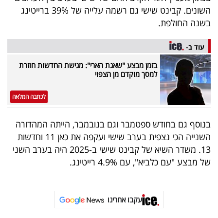
40
השונים. קבינט שישי גם רשמה עלייה של 39% ברייטינג
בשנה החולפת.
שיתופי
עוד ב-
פעולה
בזמן מבצע "שאגת הארי": מגישת החדשות חוזרת
למסך מוקדם מן הצפוי
לכתבה המלאה
דרושים
בנוסף גם בחודש ספטמבר וגם בנובמבר, הייתה המהדורה
ניוזלטרים
השנייה הכי נצפית בערב שישי ועקפה את כאן 11 וחדשות
13. משדר השיא של קבינט שישי ב-2025 היה בערב השני
של מבצע "עם כלביא", עם 4.9% רייטינג.
מייל
אדום
עקבו אחרינו