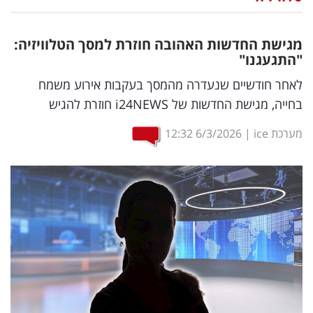
נדל"ן
מגישת החדשות האהובה חוזרת למסך הטלוויזיה:
דיגיטל
"התגעגנו"
וטק
לאחר חודשיים שנעדרה מהמסך בעקבות אירוע משמח
בחייה, מגישת החדשות של i24NEWS חוזרת להגיש
שיווק
ופרסום
מערכת ice
|
6/3/2026
12:32
משפט
מדדים
ומחקרים
דעות
רכילות
עסקית