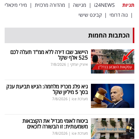
פרסמו
תגיות
i24NEWS
|
מגישה
|
מהדורה מרכזית
|
מירי מיכאלי
באייס
|
נוה דרומי
|
קבינט שישי
עקבו
הכתבות החמות
אחרינו:
היישוב שבו דירה ללא ממ"ד תעלה לכם
525 אלף שקל
איציק יצחקי
|
7/8/2026
עסקאות השבוע בנדל"ן
גיא פלג מכריז מלחמה: הגיש תביעת ענק
בסך 5 מיליון שקל
מערכת ice
|
7/8/2026
ביטוח לאומי מגדיל את הקצבאות
משמעותית: זו הבשורה לזכאים
מערכת ice
|
7/8/2026