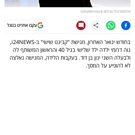
קריפטו
אילוסטרציה (צילום shutterstock)
עקבו אחרינו בגוגל
ויראלי
טלוויזיה
בחודש ינואר האחרון, מגישת "קבינט שישי" ב-i24NEWS,
נוה דרומי ילדה ילד שלישי בגיל 40 והראשון המשותף לה
עסקי
ולבעלה השני ינון בן דוד. בעקבות הלידה, המגישה נאלצה
ספורט
לא להופיע על המסך.
קריירה
ולימודים
מינויים
רייטינג
רכב