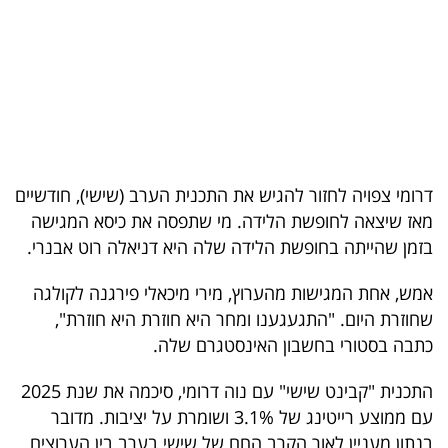
בריאות
תרבות
ופנאי
תיירות
דרומי צפויה לחזור להגיש את התכנית הערב (שישי), חודשיים
TOP-
מאז שיצאה לחופשת הלידה. מי שתפסה את כיסא המגישה
5
בזמן שהייתה בחופשת הלידה שלה היא דניאלה רוט אבנרי.
המילון
אמש, אחת המגישות מהערוץ, מירי מיכאלי פירגנה לקולגה
הכלכלי
שחוזרת היום. "התגעגענו ומחר היא חוזרת היא חוזרת",
כתבה בסטורי בחשבון האינסטגרם שלה.
פודקאסט
התכנית "קבינט שישי" עם נוה דרומי, סיכמה את שנת 2025
40
עם ממוצע רייטינג של 3.1% ושומרת על יציבות. מדובר
UNDER
בנתון מעניין לאור הקרב החם של שישי בערב בין הערוצים