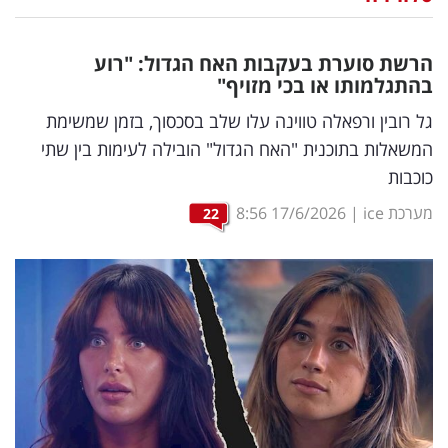
נדל"ן
הרשת סוערת בעקבות האח הגדול: "רוע
דיגיטל
בהתגלמותו או בכי מזויף"
וטק
גל רובין ורפאלה טווינה עלו שלב בסכסוך, בזמן שמשימת
המשאלות בתוכנית "האח הגדול" הובילה לעימות בין שתי
שיווק
כוכבות
ופרסום
מערכת ice
|
17/6/2026
8:56
22
משפט
מדדים
ומחקרים
דעות
רכילות
עסקית