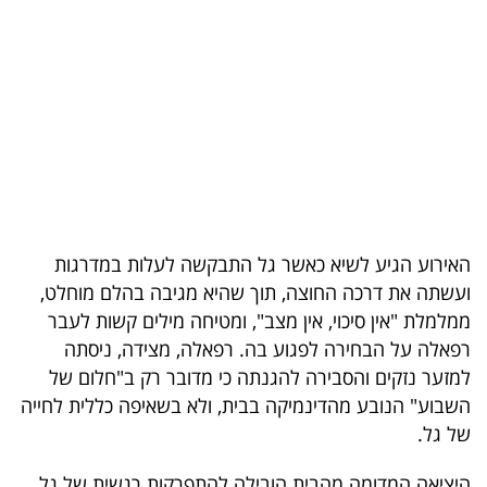
בריאות
תרבות
ופנאי
תיירות
TOP-
5
האירוע הגיע לשיא כאשר גל התבקשה לעלות במדרגות
ועשתה את דרכה החוצה, תוך שהיא מגיבה בהלם מוחלט,
המילון
ממלמלת "אין סיכוי, אין מצב", ומטיחה מילים קשות לעבר
הכלכלי
רפאלה על הבחירה לפגוע בה. רפאלה, מצידה, ניסתה
למזער נזקים והסבירה להגנתה כי מדובר רק ב"חלום של
פודקאסט
השבוע" הנובע מהדינמיקה בבית, ולא בשאיפה כללית לחייה
של גל.
40
UNDER
היציאה המדומה מהבית הובילה להתפרקות רגשית של גל,