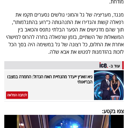
מודחת.
פרסמו
באייס
מנגד, מעריציה של גל והמוני גולשים נסערים תקפו את
רפאלה קשות והגדירו את התנהגותה כ"רוע בהתגלמותו",
עקבו
תוך שהם מדגישים את הפער הבלתי נתפס והכואב בין
אחרינו:
המשאלות של השתיים, בזמן שרפאלה בחרה להרוס למישהי
אחרת את החלום, כל רצונה של גל במשימה היה בסך הכל
לזכות בהזדמנות לפגוש את אבא שלה.
עוד ב-
גיא זוארץ ייעדר מהנחיית האח הגדול: החמרה במצבו
הבריאותי
לכתבה המלאה
צפו בקטע: