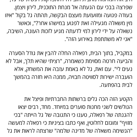
40
שפרצה בבכי עם הגעתה אל מנחת התוכנית, לירון ויצמן.
בעודה פגועה ומזועזעת מעצם הבקשה, תהתה גל בקול "איזו
מין משאלה מגעילה זאת לפגוע במישהו אחר?", וכאשר
שיתופי
נשאלה על ידי לירון למי לדעתה מגיע לזכות העונה, השיבה,
"אני לא משתתפת באירוע הזה".
פעולה
במקביל, בתוך הבית, רפאלה החלה להבין את גודל הסערה
והביעה חרטה מסוימת כשאמרה, "רציתי שהיא תלך, אבל לא
דרושים
נעים לי". עם זאת, גל לא באמת עזבה את המשחק, אלא
הועברה ישירות לסוויטה חבויה, ממנה היא חזרה בהמשך
ניוזלטרים
לבית בהפתעה.
הקטע הזה הכה גלים ברשתות החברתיות ופיצל את
מייל
הגולשים לשני מחנות סוערים במיוחד. מחד, רבים יצאו
להגנתה של רפאלה, טענו כי התגובה של גל הייתה "בכי
אדום
מזויף" ומוגזם לחלוטין, ואף כתבו בציניות כי רפאלה למעשה
"הגשימה משאלה של מדינה שלמה" שרצתה לראות את גל