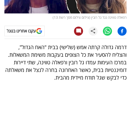
קריפטו
רפאלה טווינה נגד גל רובין (צילום צילום מסך רשת 13)
ויראלי
עקבו אחרינו בגוגל
טלוויזיה
דרמה גדולה קרתה אמש (שלישי) בבית "האח הגדול",
עסקי
והצליח להסעיר את כל הצופים בעקבות משימת המשאלות.
ספורט
במרכז העימות עמדו גל רובין ורפאלה טווינה, שתי דיירות
דומיננטיות בבית, כאשר האחרונה בחרה לנצל את משאלתה
קריירה
כדי לבקש שגל תודח מיידית מהבית.
ולימודים
מינויים
רייטינג
רכב