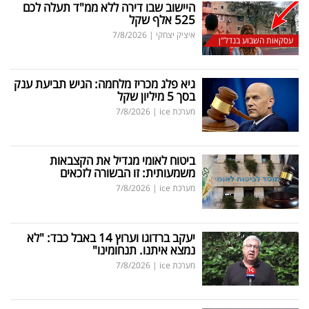
היישוב שבו דירה ללא ממ"ד תעלה לכם
525 אלף שקל
איציק יצחקי
|
7/8/2026
עסקאות השבוע בנדל"ן
גיא פלג מכריז מלחמה: הגיש תביעת ענק
בסך 5 מיליון שקל
מערכת ice
|
7/8/2026
ביטוח לאומי מגדיל את הקצבאות
משמעותית: זו הבשורה לזכאים
מערכת ice
|
7/8/2026
יעקב ברדוגו וערוץ 14 באבל כבד: "לא
נמצא איתנו. תנחומינו"
מערכת ice
|
7/8/2026