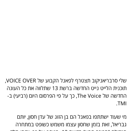
בריאות
תרבות
ופנאי
תיירות
TOP-
5
שלי סרבריאניקוב תצטרף לפאנל הקבוע של VOICE OVER,
המילון
תוכנית הלייט נייט החדשה ברשת 13 שתלווה את כל העונה
הכלכלי
החדשה של The Voice, כך על פי הפרסום היום (רביעי) ב-
TMI.
פודקאסט
מי שעוד ישתתפו בפאנל הם בן הזוג של עדן חסון, יותם
40
גבריאל, זאת בזמן שחסון עצמו משמש כשופט במתחרה
UNDER