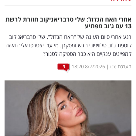
נדל"ן
אחרי האח הגדול: שלי סרבריאניקוב חוזרת לרשת
דיגיטל
13 עם ג'וב מפתיע
וטק
רגע אחרי סיום העונה של "האח הגדול", שלי סרבריאניקוב
קוטפת ג'וב טלוויזיוני חדש ומסקרן. מי עוד יצטרפו אליה ואיזה
שיווק
קמפיינים ענקיים היא כבר הספיקה לסגור?
ופרסום
מערכת ice
|
8/7/2026
18:20
3
משפט
מדדים
ומחקרים
דעות
רכילות
עסקית