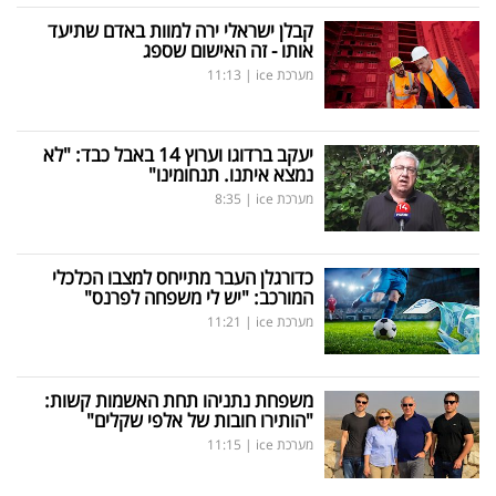
קבלן ישראלי ירה למוות באדם שתיעד
אותו - זה האישום שספג
מערכת ice
|
11:13
יעקב ברדוגו וערוץ 14 באבל כבד: "לא
נמצא איתנו. תנחומינו"
מערכת ice
|
8:35
כדורגלן העבר מתייחס למצבו הכלכלי
המורכב: "יש לי משפחה לפרנס"
מערכת ice
|
11:21
משפחת נתניהו תחת האשמות קשות:
"הותירו חובות של אלפי שקלים"
מערכת ice
|
11:15