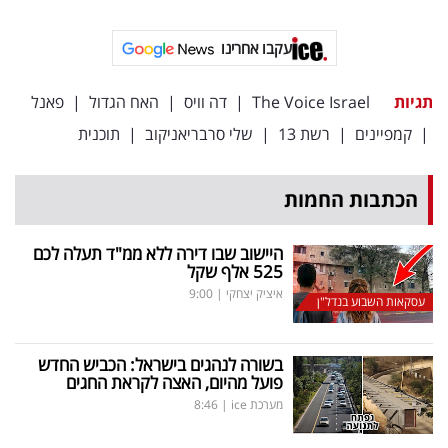
פרסמו
באייס
עקבו אחרינו
עקבו
תגיות
The Voice Israel
|
דה וויס
|
האח הגדול
|
פאנל
אחרינו:
|
קמפיינים
|
רשת 13
|
שלי סרבריאניקוב
|
תוכנית
הכתבות החמות
היישוב שבו דירה ללא ממ"ד תעלה לכם
525 אלף שקל
איציק יצחקי
|
9:00
עסקאות השבוע בנדל"ן
בשורה לנהגים בישראל: הכביש החדש
פועל מהיום, האצה לקראת החגים
מערכת ice
|
8:46