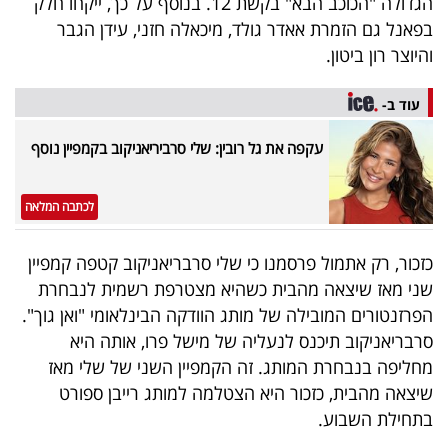
הגדולה "הכוכב הבא" בקשת 12. בנוסף על כך, ייקחו חלק
40
בפאנל גם הזמרת אאדר גולד, מיכאלה חזני, עידן הגבר
והיוצר רון ביטון.
שיתופי
עוד ב-
פעולה
עקפה את גל רובין: שלי סרביריאניקוב בקמפיין נוסף
לכתבה המלאה
דרושים
כזכור, רק אתמול פרסמנו כי שלי סרבריאניקוב קטפה קמפיין
ניוזלטרים
שני מאז שיצאה מהבית כשהיא מצטרפת רשמית לנבחרת
הפרזנטורים המובילה של מותג הוודקה הבינלאומי "ואן גוך".
סרבריאניקוב תיכנס לנעליה של מישל פרו, אותה היא
מייל
מחליפה בנבחרת המותג. זה הקמפיין השני של שלי מאז
אדום
שיצאה מהבית, כזכור היא הצטלמה למותג רייבן ספורט
בתחילת השבוע.