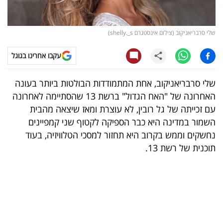
קריפטו
שלי סרבריאניקוב (צילום אינסטגרם shelly._s)
ויראלי
עקבו אחרינו בגוגל
טלוויזיה
שלי סרבריאניקוב, אחת המתמודדות הבולטות ביותר בעונה
עסקי
האחרונה של "האח הגדול" ברשת 13 שהסתיימה לאחרונה
ספורט
עם זכייתה של גל רובין, לא עוצרת ומאז שיצאה מהבית
השמור במדינה היא כבר הספיקה לקטוף שני קמפיינים
קריירה
נחשקים וממש בקרוב היא תחזור למסכי הטלוויזיה, בעוד
ולימודים
תוכנית של רשת 13.
מינויים
רייטינג
רכב