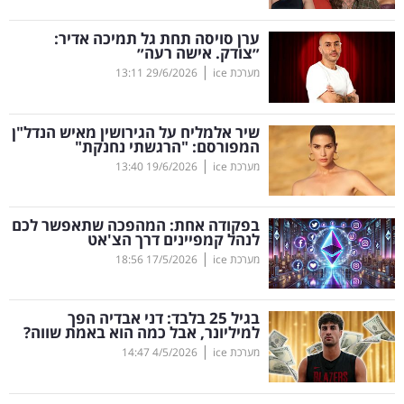
קריפטו
ערן סויסה תחת גל תמיכה אדיר:
״צודק. אישה רעה״
|
מערכת ice
29/6/2026
13:11
ויראלי
טלוויזיה
שיר אלמליח על הגירושין מאיש הנדל"ן
המפורסם: "הרגשתי נחנקת"
עסקי
|
מערכת ice
19/6/2026
13:40
ספורט
בפקודה אחת: המהפכה שתאפשר לכם
קריירה
לנהל קמפיינים דרך הצ'אט
|
ולימודים
מערכת ice
17/5/2026
18:56
מינויים
בגיל 25 בלבד: דני אבדיה הפך
למיליונר, אבל כמה הוא באמת שווה?
רייטינג
|
מערכת ice
4/5/2026
14:47
רכב