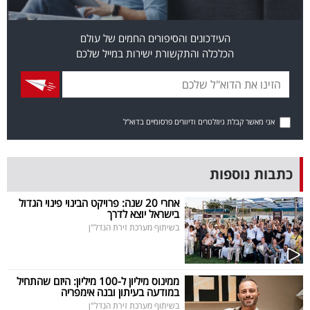
פרסמו
באייס
העידכונים והסיפורים החמים של עולם
הכלכלה והתקשורת ישירות במייל שלכם
עקבו
אחרינו:
אני מאשר קבלת ניוזלטרים ודיוורים פרסומיים בדוא"ל
כתבות נוספות
אחרי 20 שנה: פרויקט הבינוי פינוי הגדול
בישראל יוצא לדרך
בשיתוף מערכת זירת הנדל"ן
ממינוס מיליון ל-100 מיליון: היזם שהתחיל
במודעה בעיתון ובנה אימפריה
בשיתוף מערכת זירת הנדל"ן