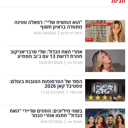
תגיות
נדל"ן
"הוא המשיח שלי": רפאלה טווינה
דיגיטל
מתוודה בראיון חשוף
וטק
|
דניאל לוי גולדמן
7/8/2026
8:04
שיווק
אחרי האח הגדול: שלי סרבריאניקוב
ופרסום
חוזרת לרשת 13 עם ג'וב מפתיע
|
מערכת ice
8/7/2026
18:20
משפט
הסוד של הפרסומות הטובות בעולם:
מדדים
פסטיבל קאן 2026
ומחקרים
|
אורן מאיר
3/7/2026
11:32
דעות
בשווי מיליונים: החוזים שדיירי "האח
הגדול" חתמו אחרי הגמר
רכילות
|
מערכת ice
3/7/2026
9:56
עסקית