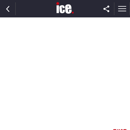
ראשי
הנבחרת
השוק
תקשורת
ומדיה
כסף
וצרכנות