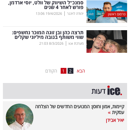
סמנכ״ל השיווק של וולט, יוסי ארדמן,
פורש לאחר 4 שנים
בריאות
|
יהודה לוינגר
19/4/2026
13:06
פרסום ראשון
תרבות
ופנאי
תרצה כהן ובן זוגה המוכר נחשפים:
שווי משותף בגובה מיליוני שקלים
|
מערכת ice
8/3/2026
21:03
תיירות
TOP-
5
הבא
הקודם
1
2
המילון
דעות
הכלכלי
פודקאסט
קיימות, אמון וחוסן: המנועים החדשים של הצלחה
עסקית
40
יאיר אבידן
UNDER