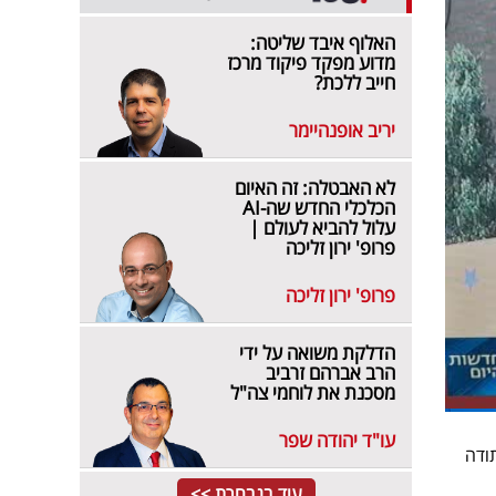
האלוף איבד שליטה:
מדוע מפקד פיקוד מרכז
חייב ללכת?
יריב אופנהיימר
לא האבטלה: זה האיום
הכלכלי החדש שה-AI
עלול להביא לעולם |
פרופ' ירון זליכה
פרופ' ירון זליכה
הדלקת משואה על ידי
הרב אברהם זרביב
מסכנת את לוחמי צה"ל
עו"ד יהודה שפר
ודה
עוד בנבחרת >>