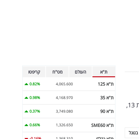
ת"א
העולם
מט"ח
קריפטו
ת"א 125
0.82%
4,065.600
ת"א 35
0.98%
4,168.970
אחרי שנעדר מספר ימים מהמסך בעקבות שיעול טורדני שתקף אותו, אלמוג בוקר שב להגיש את תוכניתו ברשת 13,
ת"א 90
0.37%
3,749.080
ת"א SME60
0.66%
1,326.650
בגוגל
ת"א נדל"ן
-0.16%
1,368.310