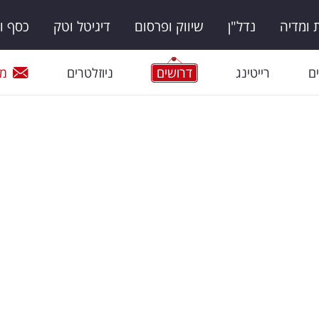
ומדיה
נדל"ן
שיווק ופרסום
דיגיטל וטק
כסף ו
ם
רייטינג
דרושים
ניוזלטרים
מי