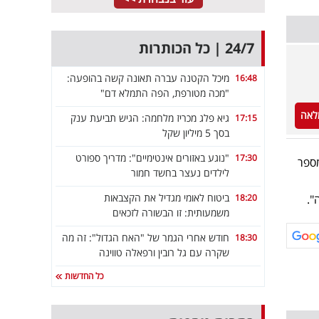
24/7 | כל הכותרות
מיכל הקטנה עברה תאונה קשה בהופעה:
16:48
"מכה מטורפת, הפה התמלא דם"
לאה
גיא פלג מכריז מלחמה: הגיש תביעת ענק
17:15
בסך 5 מיליון שקל
"נוגע באזורים אינטימיים": מדריך ספורט
17:30
מספר
לילדים נעצר בחשד חמור
ביטוח לאומי מגדיל את הקצבאות
18:20
".
משמעותית: זו הבשורה לזכאים
חודש אחרי הגמר של "האח הגדול": זה מה
18:30
שקרה עם גל רובין ורפאלה טווינה
כל החדשות