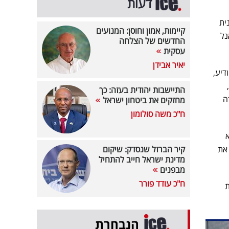
דעות
צע התוכנית
קיימות, אמון וחוסן: המנועים
נל
החדשים של הצלחה
עסקית
יאיר אבידן
דיע,
התיישבות יהודית בעזה: כך
ה
מחזקים את ביטחון ישראל
ח"כ משה סולומון
את
קיר הברזל שנסדק: שיקום
מדינת ישראל חייב להתחיל
מבפנים
ח"כ עודד פורר
ת
הנבחרת