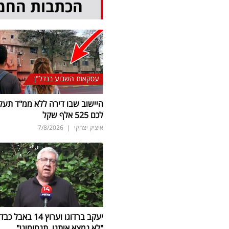
הכתבות החמ
עסקאות השבוע בנדל"ן
היישוב שבו דירה ללא ממ"ד תעל
לכם 525 אלף שקל
איציק יצחקי
|
7/8/2026
יעקב ברדוגו וערוץ 14 באבל כב
"לא נמצא איתנו. תנחומינו"