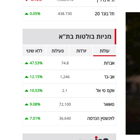
תל בונד 20
0.05%
438.730
מניות בולטות בת"א
עולות
יורדות
פעילות
ללא שינוי
אברות
47.53%
74.8
אב-גד
12.15%
1,246
אקס טי אל
10.53%
2.1
טאואר
9.08%
72,100
לוינשטין הנדסה
7.01%
36,640