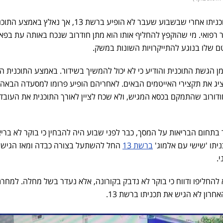
אלמוג בוקר התחיל להגיש את תוכניתו אחרי שבשבוע שעבר לא הופיע ברשת 13, אך נאלץ באמ
ר רפואי. מי שהוקפץ להחליף אותו הוא מתן חודרוב שנכח באותה עת בפא
ם שלו בנוגע להתייקרויות השונות במשק.
 הגשת התוכנית והודיע כי לא יכול להמשיך בשידור. באמצע התוכנית הו
ציג את תקצירי האייטמים הבאים. לאחריהם הופיע פרומו למסעדה הבאה,
ודורוב שהתמקם בכסא המגיש, ולא שכח לציין לאורך התוכנית את העובד
בתחום הבריאות על המסך, כבר לפני שבוע היה להבחין כי בוקר לא בריא
ניתו 'שישי עם אלמוג'
ברשת 13
החל להשתעל בצורה כבדה ומאז הגיש 
י.
להחליפו ודווח כי בוקר לא נדבק בקורונה, אלא נעדר בשל מחלה. למחר
חרון לא הגיש את תכניתו ברשת 13.