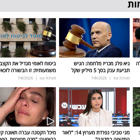
ות
ה
גיא פלג מכריז מלחמה: הגיש
ביטוח לאומי מגדיל את הקצב
תביעת ענק בסך 5 מיליון שקל
משמעותית: זו הבשורה לזכאי
מערכת ice
|
7/8/2026
מערכת ice
|
7/8/2026
ד:
מגי טביבי נפרדת מערוץ 14: "לאור
מיכל הקטנה עברה תאונה ק
התקופה במדינה"
בהופעה: "מכה מטורפת, הפה