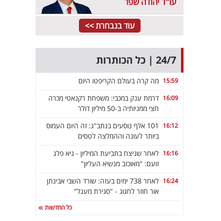
עו"ד יהודה שפר
עוד בנבחרת >>
24/7 | כל הכותרות
מה קרה בעולם הקריפטו היום
15:59
דרמת ענק במכבי: משפחת רקנאטי מכרה
16:09
חצי ממניותיה ב-50 מיליון דולר
101 אלף נוסעים בנתב"ג: זה היום העמוס
16:12
ביותר לעונה וההמלצה לטסים
לאחר שניצח בתביעת המיליון - גיא פלג
16:16
זועם: "מאוכזב מנשיא העליון"
לאחר 738 ימים בעזה: שורד השבי אבינתן
16:24
אור חוזר לחגוג - "סגירת מעגל"
כל החדשות