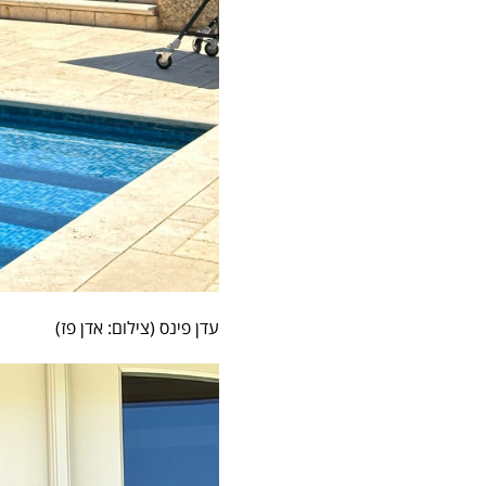
עדן פינס (צילום: אדן פז)