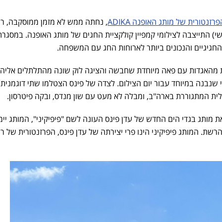
זנטורית של מותג האופנה ADIKA
, נחתה ממש לא מזמן ממוסקבה, רו
שי) התייצבה לצילומי קמפיין קולקציית החגים של מותג האופנה. במסגרת
חגיגיים והנכונים ביותר לארוחות החג עם המשפחה.
 מהאגדות עם פאה מיוחדת שחבשה והציגה לוק שונה מהתלתלים אליה
די שנבנה במיוחד עבור יום הצילום. לצדה של פינס הצטלמו שתי דוגמנית
אלית המתגוררת בארה"ב, ומבלה לא מעט עם שון מנדס, ובקה פיטרסון.
 מותג בגדי הים החדש של עדן פינס העונה לשם "פיפיקיני", המותג יימ
רשת. המותג פיפיקיני הינו פרי יצירתה של עדן פינס, הפרזנטורית של ר