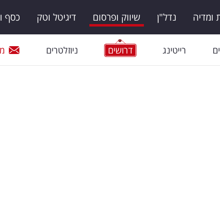
ומדיה
נדל"ן
שיווק ופרסום
דיגיטל וטק
כסף ו
ם
רייטינג
דרושים
ניוזלטרים
מי