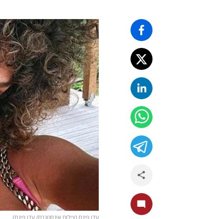
עדן פינס (צילום אינסטגרם/ עדן פינס)