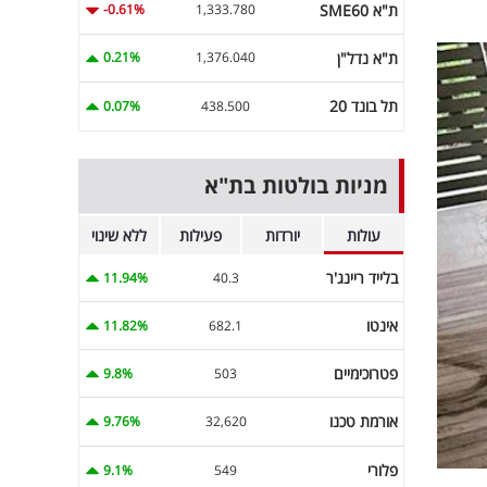
ת"א SME60
-0.61%
1,333.780
ת"א נדל"ן
0.21%
1,376.040
תל בונד 20
0.07%
438.500
מניות בולטות בת"א
עולות
יורדות
פעילות
ללא שינוי
בלייד ריינג'ר
11.94%
40.3
אינטו
11.82%
682.1
פטרוכימיים
9.8%
503
אורמת טכנו
9.76%
32,620
פלורי
9.1%
549