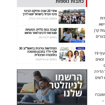
כתבות נוספות
אחרי 20 שנה: פרויקט הבינוי
פינוי הגדול בישראל יוצא לדרך
ות
בשיתוף מערכת זירת הנדל"ן
ישא
קצבת נכות כללית: הטעויות
ות קרן
שגורמות לרבים לוותר מראש
בערים
בשיתוף לבנת פורן
התחדשות עירונית בראשל"צ: 30
אלף יח"ד בתכנון ומהפכה
לגבי דיירים שכבר חתמו על ההסכם ללא התחייבות מצד היזם להשתתפות בדמי הניהול, ניתן להסתייע בסעיף 19
בתחבורה הציבורית
זכאים
בשיתוף ice פרויקטים
 הדירה
ובעל הדירה מקבל גמלה לפי חוק הבטחת הכנסה, התשמ"א-1980. יש לשים
שנים, לבעלי דירות שעברו
–