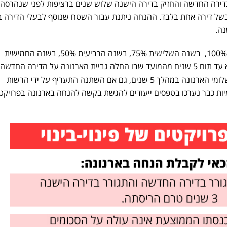
יק בדירה החדשה והחזיק בדירה הישנה שלוש שנים ברציפות לפני שנהרסה 
בשל דירה אחת בלבד. ההנחה ניתנת עבור השטח שנוסף לבעלי הדירה ב
נה.
שיעורי ההנחה: עד תום שנתיים 100%, בשנה השלישית 75%, בשנה הרביעית 50%, בשנה החמישית
25%. תקופת הזכאות להנחה היא עד תום 5 שנים מהמועד שבו החלה גביית הארנונה על הדירה החדש
להדגיש כי לא תחול העלאה בתשלומי הארנונה במהלך 5 שנים, גם אם השתנה התעריף על ידי הרשות
ות כבר נערכו בטפסים ייעודים להגשת בקשה להנחה בארנונה בפרויקט