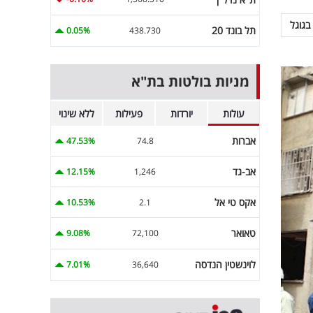
בגוגל
תל בונד 20
0.05%
438.730
מניות בולטות בת"א
עולות
יורדות
פעילות
ללא שינוי
אברות
47.53%
74.8
אב-גד
12.15%
1,246
אקס טי אל
10.53%
2.1
טאואר
9.08%
72,100
לוינשטין הנדסה
7.01%
36,640