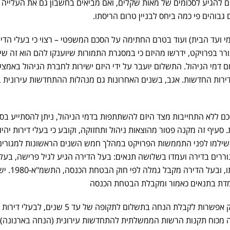
ים להגיע לסכומים של מאות שקלים, ואם מביאים בחשבון גם את העלייה
גבוהים פי כמה ביחס לבניין טרום הריסתו.
מי ועד הבית) ועוד בטרם החתימה על הסכם המשפטי – רצוי כי בעלי הדיר
ר בפרויקט, ידרשו מהיזם כי במסגרת התמורות שיוענקו להם הוא זה שי
דמי הניהול. התשלום יועבר על ידי היזם ישירות לחברת הניהול באמצע
דירות החדשות. אגב, בשנים האחרונות גם מנהלות ההתחדשות עירונית 
עיף זה מקנה פטור מהוצאות ניהול ותחזוקה, וקובע כי בעלי דירות יהיו 
שילמו לפני התממשות הפרויקט במהלך חמש השנים הראשונות למגורים
ררים בדירה ועמדו בשלושה תנאים: בעל הדירה הגיע לגיל פרישה, בעל
מחזיק בדירה אחת בלבד בבעלותו, 
ומדת בתנאים כאמור ומקבלת הבטחת הכנסה
באשר לארנונה, כיום מעניק החוק אפשרות לקבלת הנחה בתשלום לתקופה של עד 5 
ינה מכוח תקנות הרשות הממשלתית להתחדשות עירונית (הנחה בארנונה) 