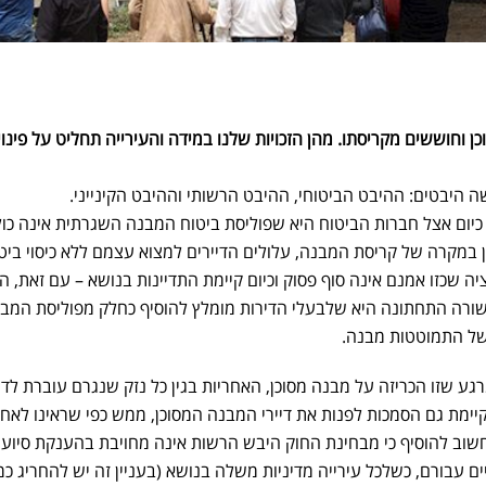
ן וחוששים מקריסתו. מהן הזכויות שלנו במידה והעירייה תחליט על פינוי
היבטים: ההיבט הביטוחי, ההיבט הרשותי וההיבט הקינייני.
כיום אצל חברות הביטוח היא שפוליסת ביטוח המבנה השגרתית אינה כו
 במקרה של קריסת המבנה, עלולים הדיירים למצוא עצמם ללא כיסוי ביטו
יה שכזו אמנם אינה סוף פסוק וכיום קיימת התדיינות בנושא – עם זאת, הס
השורה התחתונה היא שלבעלי הדירות מומלץ להוסיף כחלק מפוליסת המב
של התמוטטות מבנה.
ע שזו הכריזה על מבנה מסוכן, האחריות בגין כל נזק שנגרם עוברת לדי
קיימת גם הסמכות לפנות את דיירי המבנה המסוכן, ממש כפי שראינו לאח
שוב להוסיף כי מבחינת החוק היבש הרשות אינה מחויבת בהענקת סיוע 
ים עבורם, כשלכל עירייה מדיניות משלה בנושא (בעניין זה יש להחריג כמ