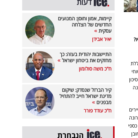
דעות
קיימות, אמון וחוסן: המנועים
החדשים של הצלחה
עסקית
יאיר אבידן
ו?
התיישבות יהודית בעזה: כך
מחזקים את ביטחון ישראל
ללת
ח"כ משה סולומון
חי
יכון
נה
קיר הברזל שנסדק: שיקום
מדינת ישראל חייב להתחיל
מבפנים
ירים
ח"כ עודד פורר
רונה
כספי
הנבחרת
ובן