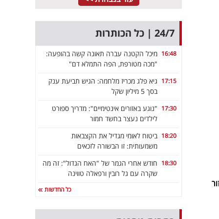
24/7 | כל הכותרות
מיכל הקטנה עברה תאונה קשה בהופעה:
16:48
"מכה מטורפת, הפה התמלא דם"
גיא פלג מכריז מלחמה: הגיש תביעת ענק
17:15
בסך 5 מיליון שקל
"נוגע באזורים אינטימיים": מדריך ספורט
17:30
לילדים נעצר בחשד חמור
ביטוח לאומי מגדיל את הקצבאות
18:20
משמעותית: זו הבשורה לזכאים
חודש אחרי הגמר של "האח הגדול": זה מה
18:30
שקרה עם גל רובין ורפאלה טווינה
ור
כל החדשות