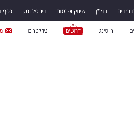
ומדיה
נדל"ן
שיווק ופרסום
דיגיטל וטק
כסף ו
ם
רייטינג
דרושים
ניוזלטרים
מי