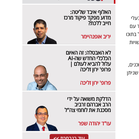
האלוף איבד שליטה:
מדוע מפקד פיקוד מרכז
עלי
חייב ללכת?
ד עם
 בתוכו
יריב אופנהיימר
ויות
לא האבטלה: זה האיום
הכלכלי החדש שה-AI
עלול להביא לעולם |
נים,
פרופ' ירון זליכה
שניתן
פרופ' ירון זליכה
הדלקת משואה על ידי
הרב אברהם זרביב
מסכנת את לוחמי צה"ל
עו"ד יהודה שפר
עוד בנבחרת >>