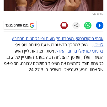
קריפטו
צילום יחצ
ויראלי
עקבו אחרינו בגוגל
טלוויזיה
אסתי סוקולובסקי, מאפרת מקצועית ופיינליסטית מהמרוץ
עסקי
למיליון
, יוצאת למהלך חדש ומרגש עם פתיחת פופ-אפ
ספורט
בקניוני עזריאלי ברחבי הארץ
. אסתי תציג את ליין האיפור
המיוחד שלה, שהפך להצלחה רבה באתר האונליין שלה, ובו
קריירה
כל אחת תוכל להתאים את האיפור המושלם עבורה. הפופ-אפ
ולימודים
של אסתי מגיע לעזריאלי ירושלים ב- 24-27.3
מינויים
רייטינג
רכב