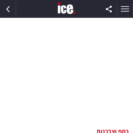
ראשי
הנבחרת
השוק
תקשורת
ומדיה
כסף
וצרכנות
כסף וצרכנות