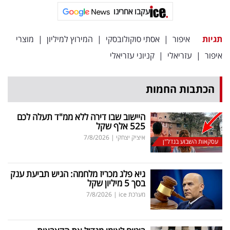
פרסמו
עקבו אחרינו
באייס
תגיות
איפור
|
אסתי סוקולובסקי
|
המירוץ למיליון
|
מוצרי
עקבו
איפור
|
עזריאלי
|
קניוני עזריאלי
אחרינו:
הכתבות החמות
היישוב שבו דירה ללא ממ"ד תעלה לכם
525 אלף שקל
איציק יצחקי
|
7/8/2026
עסקאות השבוע בנדל"ן
גיא פלג מכריז מלחמה: הגיש תביעת ענק
בסך 5 מיליון שקל
מערכת ice
|
7/8/2026