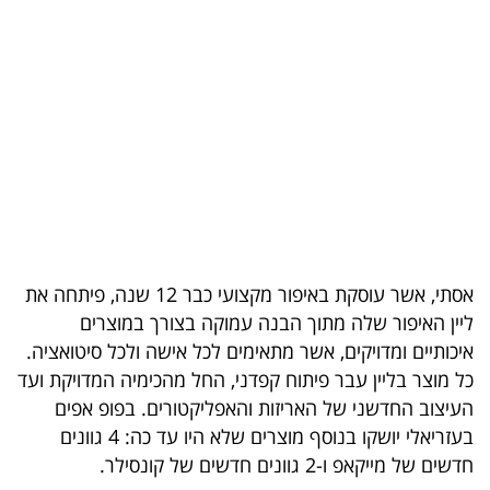
בריאות
תרבות
ופנאי
תיירות
TOP-
5
אסתי, אשר עוסקת באיפור מקצועי כבר 12 שנה, פיתחה את
המילון
ליין האיפור שלה מתוך הבנה עמוקה בצורך במוצרים
הכלכלי
איכותיים ומדויקים, אשר מתאימים לכל אישה ולכל סיטואציה.
כל מוצר בליין עבר פיתוח קפדני, החל מהכימיה המדויקת ועד
פודקאסט
העיצוב החדשני של האריזות והאפליקטורים. בפופ אפים
בעזריאלי יושקו בנוסף מוצרים שלא היו עד כה: 4 גוונים
40
חדשים של מייקאפ ו-2 גוונים חדשים של קונסילר.
UNDER