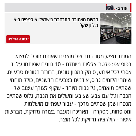
40
עוד ב-
הרשת האהובה מתרחבת בישראל: 5 סניפים ב-5
מיליון שקל
שיתופי
פעולה
לכתבה המלאה
המותג מציע מגוון רחב של מוצרים שאותם תוכלו למצוא
בפופ אפ: פלטת צלליות מיוחדת - 10 גוונים שפותחו על ידי
דרושים
אסתי לכל אירוע, סומק במגוון גוונים, ברונזר בגוונים טבעיים,
שימר יהלומים גרוס, אודמים בצבעים חדשניים, כולל תוחמי
ניוזלטרים
שפתיים תואמים, גל גבות מיוחד - שקוף לצורך עיצוב של
הגבה וג'ל עם צבע שצובע ומשלים את הגבה, גלוס שפתיים
מנפח ושמן שפתיים מרכך - עבור שפתיים מושלמות
מייל
ומטופחות, מסקרה - מאריכה ומעבה בצורה מדויקת, מברשות
אדום
איפור - קולקציה מדויקת לכל מוצר.