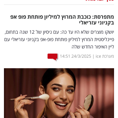
נדל"ן
מתפרסת: כוכבת המרוץ למיליון פותחת פופ אפ
דיגיטל
בקניוני עזריאלי
וטק
יושקו מוצרים שלא היו עד כה: עם ניסיון של 12 שנה בתחום,
פיינליסטית המרוץ למיליון פותחת פופ-אפ בקניוני עזריאלי עם
שיווק
ליין האיפור החדש שלה
ופרסום
מערכת ice
|
24/3/2025
14:51
משפט
מדדים
ומחקרים
דעות
רכילות
עסקית