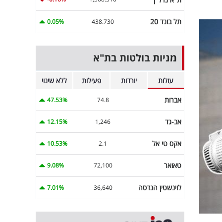
תל בונד 20
0.05%
438.730
מניות בולטות בת"א
עולות
יורדות
פעילות
ללא שינוי
אברות
47.53%
74.8
אב-גד
12.15%
1,246
אקס טי אל
10.53%
2.1
טאואר
9.08%
72,100
לוינשטין הנדסה
7.01%
36,640