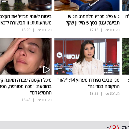
ה
גיא פלג מכריז מלחמה: הגיש
ביטוח לאומי מגדיל את הקצב
תביעת ענק בסך 5 מיליון שקל
משמעותית: זו הבשורה לזכאי
מערכת ice
|
17:15
מערכת ice
|
18:20
ד:
מגי טביבי נפרדת מערוץ 14: "לאור
מיכל הקטנה עברה תאונה ק
התקופה במדינה"
בהופעה: "מכה מטורפת, הפה
התמלא דם"
מערכת ice
|
13:55
מערכת ice
|
16:48
ה
(3)
: