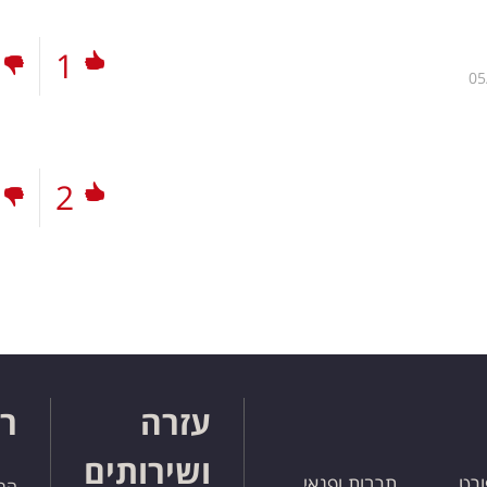
1
05
2
עזרה
רו
ושירותים
ורט
תרבות ופנאי