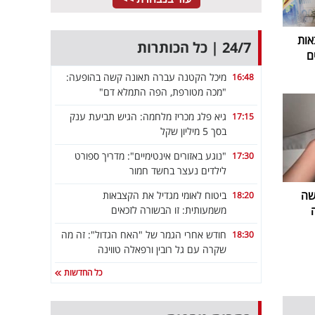
אות
24/7 | כל הכותרות
ם
מיכל הקטנה עברה תאונה קשה בהופעה:
16:48
"מכה מטורפת, הפה התמלא דם"
גיא פלג מכריז מלחמה: הגיש תביעת ענק
17:15
בסך 5 מיליון שקל
"נוגע באזורים אינטימיים": מדריך ספורט
17:30
לילדים נעצר בחשד חמור
שה
ביטוח לאומי מגדיל את הקצבאות
18:20
משמעותית: זו הבשורה לזכאים
חודש אחרי הגמר של "האח הגדול": זה מה
18:30
שקרה עם גל רובין ורפאלה טווינה
כל החדשות