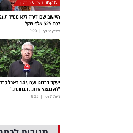
עסקאות השבוע בנדל"ן
היישוב שבו דירה ללא ממ"ד תעל
לכם 525 אלף שקל
איציק יצחקי
|
9:00
יעקב ברדוגו וערוץ 14 באבל כב
"לא נמצא איתנו. תנחומינו"
מערכת ice
|
8:35
תגובות לכתב