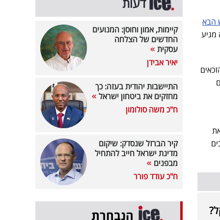
דעות
 הבא
קיימות, אמון וחוסן: המנועים
 מגיע
החדשים של הצלחה
עסקית
יאיר אבידן
זכאים
ם
התיישבות יהודית בעזה: כך
מחזקים את ביטחון ישראל
ח"כ משה סולומון
את
ים
קיר הברזל שנסדק: שיקום
מדינת ישראל חייב להתחיל
מבפנים
ח"כ עודד פורר
הנבחרת