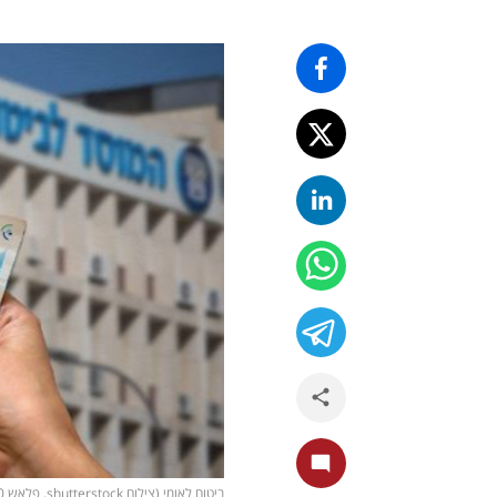
ביטוח לאומי (צילום shutterstock, פלאש 90/ יונתן זינדל)