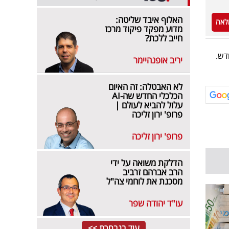
האלוף איבד שליטה:
לאה
מדוע מפקד פיקוד מרכז
חייב ללכת?
בון הבנק של הזכאים אלא ישולמו כבשגרה ב-28 לחודש.
יריב אופנהיימר
לא האבטלה: זה האיום
הכלכלי החדש שה-AI
עלול להביא לעולם |
פרופ' ירון זליכה
פרופ' ירון זליכה
הדלקת משואה על ידי
הרב אברהם זרביב
מסכנת את לוחמי צה"ל
עו"ד יהודה שפר
עוד בנבחרת >>