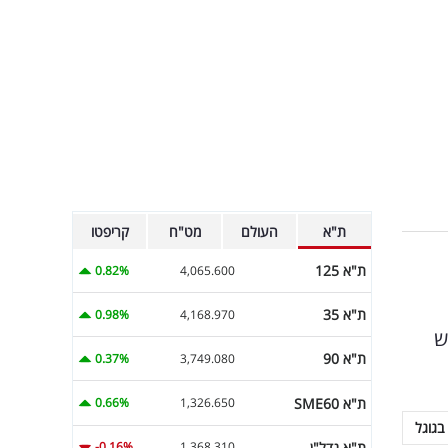
ת"א
העולם
מט"ח
קריפטו
ת"א 125
0.82%
4,065.600
ת"א 35
0.98%
4,168.970
נם של הזכאים ב-12 לחודש
ת"א 90
0.37%
3,749.080
ת"א SME60
0.66%
1,326.650
בגוגל
ת"א נדל"ן
-0.16%
1,368.310