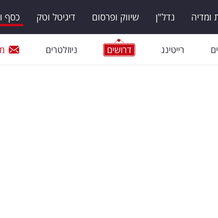
ומדיה
נדל"ן
שיווק ופרסום
דיגיטל וטק
כסף ו
ם
רייטינג
דרושים
ניוזלטרים
מי