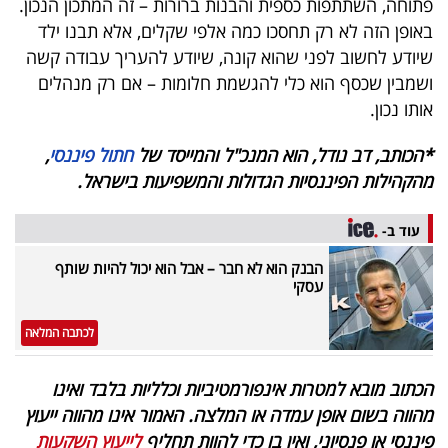
פתוחה, השתתפות כספית והבנות ברורות – זה המתכון הנכון.
באופן הזה לא רק תחסכו כמה אלפי שקלים, אלא תבנו ילד
שיודע לחשוב לפני שהוא קונה, שיודע להעריך עבודה קשה
ושמבין שכסף הוא כלי להגשמת חלומות – אם רק מנהלים
אותו נכון.
*הכותב, דב נודל, הוא המנכ"ל והמייסד של
חתול פיננסי
,
מהקהילות הפיננסיות הגדולות והמשפיעות בישראל
.
עוד ב-
הבנק הוא לא חבר – אבל הוא יכול להיות שותף
עסקי
לכתבה המלאה
הכתוב מובא למטרות אינפורמטיביות וכלליות בלבד ואינו
מהווה בשום אופן עמדה או המלצה. האמור אינו מהווה ייעוץ
פיננסי או פנסיוני, ואין בו כדי להוות תחליף
לייעוץ השקעות