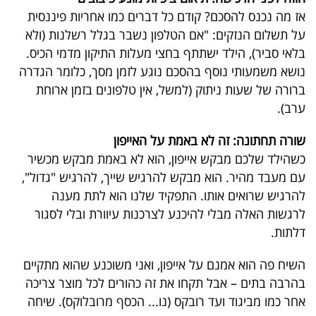
אז מה נכנס להסכם? קודם כל דברים כמו אחריות פיננסית
על תשלום הנזקים: "אם הטלפון נשבר בגלל רשלנות (ולא
בלאי סביר), הילד ישתתף בחצי מעלות התיקון מדמי הכיס.
נושא משמעותי נוסף בהסכם נוגע לזמן מסך, כלומר הגדרה
ברורה של שעות ניתוק (למשל, אין טלפונים בזמן ארוחת
ערב).
שורה תחתונה: זה לא באמת על האייפון
כשהילד שלכם מבקש אייפון, הוא לא באמת מבקש מכשיר
עם מעבד מהיר. הוא מבקש להרגיש שייך, להרגיש "גדול",
להרגיש שרואים אותו. התפקיד שלנו הוא לתת מענה
לרגשות האלה מבלי להיכנע לצרכנות עיוורת ובלי לסגור
דלתות.
השיח פה הוא אמנם על אייפון, ואני משוכנע שהוא מתקיים
בהרבה בתים – אבל תקחו את זה כהורים לכל מוצר צריכה
אחר כמו מביגוד ועד רובקס (נו... הכסף מרובלוקס). שיחה