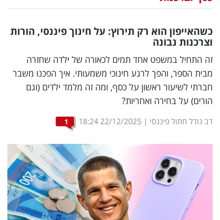
נדל"ן
כשהאייפון הוא רק תירוץ: על חינוך פיננסי, הורות
דיגיטל
וצרכנות נבונה
וטק
זה התחיל במשפט אחד תמים לכאורה של ילדה שחזרה
מבית הספר, והפך לרגע חינוכי משמעותי. איך הפכנו משבר
שיווק
חברתי לשיעור ראשון על כסף, ומה זה מלמד ילדים (וגם
ופרסום
הורים) על בחירה ואחריות?
משפט
דב נודל חתול פיננסי
|
22/12/2025
18:24
1
מדדים
ומחקרים
דעות
רכילות
עסקית