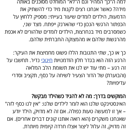
למה ה"כן" המהיר וגם ה"לא" המוחלט מסוכנים באותה
40
מידה? כאשר אנחנו רצים לקנות מיד כדי להשתיק את
הדמעות, הילדים לומדים שיעור בעייתי: מספיק ללחוץ על
הכפתור הרגשי הנכון כדי שהארנק ייפתח. מצד שני,
שיתופי
כשמסרבים מיד בנחרצות, הילדים לומדים שלהורים לא אכפת
פעולה
מהרגשות שלהם או מהמצוקה החברתית שלהם.
כך או כך, שתי התגובות הללו פשוט מחמיצות את העיקר:
הרגע הזה הוא בגדר חלון הזדמנויות
חינוכי
נדיר. תחשבו על
דרושים
זה רגע – מתי עוד יש לנו את תשומת הלב המלאה
(והבוערת) של הדור הצעיר לשיחה על כסף, תקציב וסדרי
ניוזלטרים
עדיפויות?
המוקשים בדרך: מה לא להגיד כשהילד מבקש?
מייל
האינסטינקט שלנו הוא לומר לילדים שלנו: "אין לנו כסף לזה"
אדום
– אך זו למעשה טעות כפולה. אם זה לא מדויק, הילד יודע
שאנחנו משקרים (הוא רואה אותנו קונים דברים אחרים). אם
זה מדויק, זה עלול ליצור אצלו חרדה קיומית מיותרת.