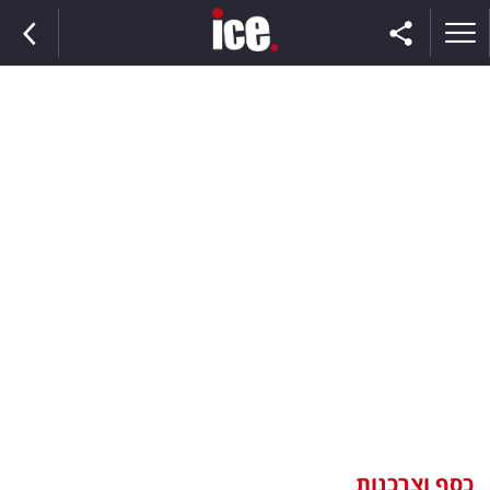
ראשי
הנבחרת
השוק
תקשורת
ומדיה
כסף
וצרכנות
כסף וצרכנות