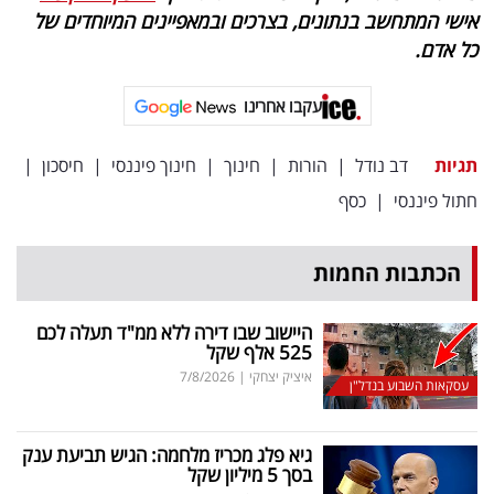
אישי המתחשב בנתונים, בצרכים ובמאפיינים המיוחדים של
כל אדם
.
עקבו אחרינו
תגיות
דב נודל
|
הורות
|
חינוך
|
חינוך פיננסי
|
חיסכון
|
חתול פיננסי
|
כסף
הכתבות החמות
היישוב שבו דירה ללא ממ"ד תעלה לכם
525 אלף שקל
איציק יצחקי
|
7/8/2026
עסקאות השבוע בנדל"ן
גיא פלג מכריז מלחמה: הגיש תביעת ענק
בסך 5 מיליון שקל