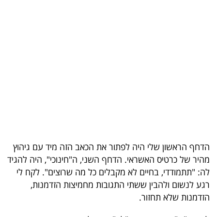
בריאות
תרבות
ופנאי
תיירות
TOP-
5
המילון
הדחף הראשון שלי היה לפתור את הכאב הזה מיד עם גיהוץ
הכלכלי
מהיר של כרטיס האשראי. הדחף השני, ה"חינוכי", היה להגיד
לה: "תתמודדי, בחיים לא מקבלים כל מה שרוצים". לקח לי
פודקאסט
רגע לנשום ולהבין ששתי התגובות מחמיצות הזדמנות,
40
הזדמנות שלא תחזור.
UNDER