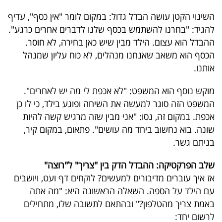
פרסמו
השינוי הקטן עושה הבדל גדול: במקום לומר "אין כסף", עדיף
באייס
להגיד: "בחרנו להשתמש בכסף שלנו לדברים אחרים כרגע".
ההבדל הוא עצום. הילד מבין שיש כאן בחירה, לא חוסר.
עקבו
הכסף הוא משאב שאנחנו מנהלים, לא כוח עליון שמנהל
אחרינו:
אותנו.
מוקש נוסף הוא המשפט: "לא אכפת לי מה יש לאחרים".
המשפט הזה סוגר למעשה את השיחה ופוגע בילד, כי לו כן
אכפת. במקום זה, נסו: "אני מבין שזה מרגיש קשה להיות
שונה. בוא נחשוב ביחד מה עושים". פתאום, במקום קיר,
בניתם גשר.
שלב הפרקטיקה: ההבדל הדק בין "צריך" ל"רוצה"
אז איך עוברים מדיבורים למעשים? לוקחים דף ועט, ויושבים
עם הילד על הספה. השאלה הראשונה היא: "מה אתה
באמת צריך מהטלפון?" ובהתאם לתשובה שלו, מתחילים
לרשום יחד: