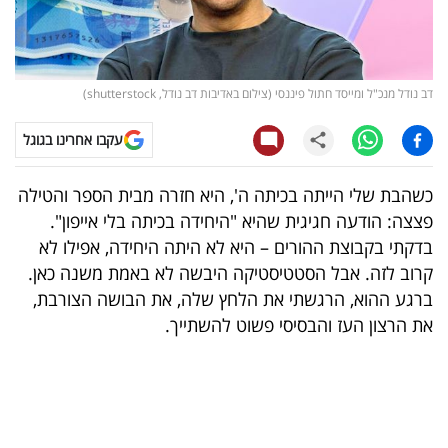
קריפטו
ויראלי
דב נודל מנכ"ל ומייסד חתול פיננסי (צילום באדיבות דב נודל, shutterstock)
טלוויזיה
עקבו אחרינו בגוגל
עסקי
כשהבת שלי הייתה בכיתה ה', היא חזרה מבית הספר והטילה
ספורט
פצצה: הודעה חגיגית שהיא "היחידה בכיתה בלי אייפון".
בדקתי בקבוצת ההורים – היא לא היתה היחידה, אפילו לא
קריירה
קרוב לזה. אבל הסטטיסטיקה היבשה לא באמת משנה כאן.
ולימודים
ברגע ההוא, הרגשתי את הלחץ שלה, את הבושה הצורבת,
את הרצון העז והבסיסי פשוט להשתייך.
מינויים
רייטינג
רכב