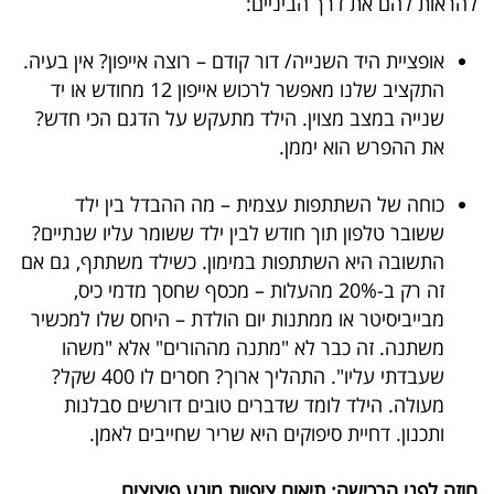
להראות להם את דרך הביניים:
אופציית היד השנייה/ דור קודם – רוצה אייפון? אין בעיה.
התקציב שלנו מאפשר לרכוש אייפון 12 מחודש או יד
שנייה במצב מצוין. הילד מתעקש על הדגם הכי חדש?
את ההפרש הוא יממן.
כוחה של השתתפות עצמית – מה ההבדל בין ילד
ששובר טלפון תוך חודש לבין ילד ששומר עליו שנתיים?
התשובה היא השתתפות במימון. כשילד משתתף, גם אם
זה רק ב-20% מהעלות – מכסף שחסך מדמי כיס,
מבייביסיטר או ממתנות יום הולדת – היחס שלו למכשיר
משתנה. זה כבר לא "מתנה מההורים" אלא "משהו
שעבדתי עליו". התהליך ארוך? חסרים לו 400 שקל?
מעולה. הילד לומד שדברים טובים דורשים סבלנות
ותכנון. דחיית סיפוקים היא שריר שחייבים לאמן.
חוזה לפני הרכישה: תיאום ציפיות מונע פיצוצים