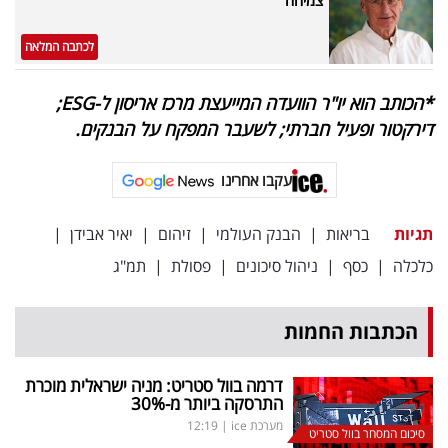
לכתבה המלאה
*הכותב הוא יו"ר הוועדה המייעצת מרכז אריסון ל-
ESG
;
דירקטור ופעיל חברתי; לשעבר המפקח על הבנקים.
עקבו אחרינו
תגיות
בריאות
|
הבנק העולמי
|
זיהום
|
יאיר אבידן
|
כלכלה
|
כסף
|
ניהול סיכונים
|
פסולת
|
תמ"ג
הכתבות החמות
דרמה בוול סטריט: מניה ישראלית מוכרת
התרסקה ביותר מ-30
%
מערכת ice
|
12:19
סיכום המסחר בוול סטריט