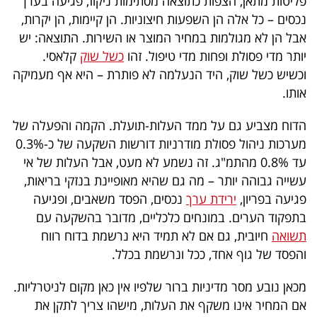
פליטות מתאן, הצפות כתוצאה מסתימות ניקוז, פגיעה בערך
40
נכסים – כל אלה הן השפעות חיצוניות. הן קיימות, הן יקרות,
אבל הן לא מגולמות במחיר המוצר או השירות. התוצאה: יש
יותר מדי פסולת ופחות מדי טיפול. זהו
כשל שוק
קלאסי.
שיתופי
וכשיש כשל שוק, היד הנעלמה לא פותרת – היא אף מעמיקה
פעולה
אותו.
הדוח מצביע גם על ממד העלות-תועלת. הקמה והפעלה של
מערכות ניהול פסולת מודרניות דורשות השקעה של כ-0.3%
דרושים
עד 0.8% מהתמ"ג. זה נשמע לא מעט, אבל העלות של אי
עשייה גבוהה יותר – מה גם שהיא מאופיינת בנזקי בריאות,
ניוזלטרים
פגיעה בפריון,
ירידת ערך
נכסים, הפסד משאבים, ופגיעה
בתפקוד הערים. במונחים כלכליים, מדובר בהשקעה עם
תשואה
חיובית, גם אם לא תמיד היא נרשמת בדוח רווח
מייל
והפסד של גוף אחד, ככל ונרשמת בכלל.
אדום
מכאן נובע מסר מדיניות ברור שלפיו אין כאן מקום לניטרליות.
אם המחיר אינו משקף את העלות, מישהו צריך לתקן את