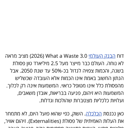
בריאות
תרבות
ופנאי
תיירות
דוח
הבנק העולמי
What a Waste 3.0
(2026) מציב מראה
TOP-
לא נוחה. העולם כבר מייצר מעל 2.5 מיליארד טון פסולת
5
בשנה, והכמות צפויה לגדול בכ-50% עד שנת 2050. אבל
הנתון החשוב באמת אינו הכמות אלא העובדה שכשליש
המילון
מהפסולת כלל אינו מטופל כראוי. המשמעות אינה רק לכלוך.
הכלכלי
המשמעות היא זיהום, פגיעה בבריאות, אובדן משאבים,
ועלויות כלכליות מצטברות שהולכות וגדלות.
פודקאסט
כאן נכנסת
הכלכלה
. השוק, כפי שהוא פועל היום, לא מתמחר
40
את העלות האמיתית של פסולת (
Externalities
). זיהום אוויר,
UNDER