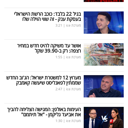
בגיל 22 בלבד: כוכב הרשת הישראלי
בעסקת ענק - זה שווי הוילה שלו
מערכת ice
|
3:21
אושר עד משיקה להיט חדש במחיר
רצפה: רק ב-39.90 שקל
מערכת ice
|
1:55
מערוץ 12 למשטרת ישראל: הג'וב החדש
שממתין לפאנליסט שיעשה קאמבק
מערכת ice
|
2:47
העימות באולפן: המגישה הצליחה להביך
את אביעד גליקמן - "אל תיתמם"
מערכת ice
|
1:30