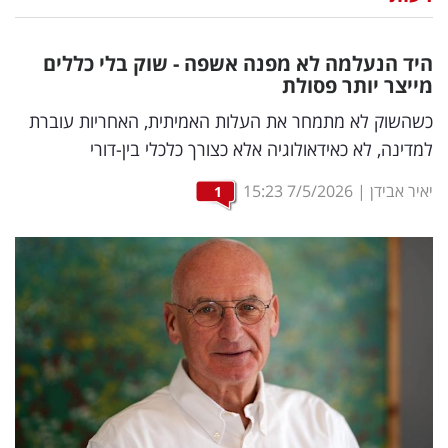
נדל"ן
היד הנעלמה לא מפנה אשפה - שוק בלי כללים
דיגיטל
מייצר יותר פסולת
וטק
כשהשוק לא מתמחר את העלות האמיתית, האחריות עוברת
למדינה, לא כאידאולוגיה אלא כצורך כלכלי בין-דורי
שיווק
ופרסום
יאיר אבידן
|
7/5/2026
15:23
1
משפט
מדדים
ומחקרים
דעות
רכילות
עסקית