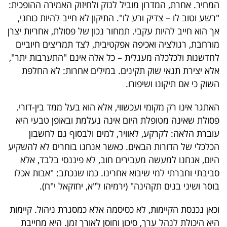
פרסמו
המחיר. אחרת, המדרון מוביל לנזק ולחיזוק האמירה ההופכית:
"רשע וטוב לו – צדיק ורע לו". התיקון לא חייב להיות כוחני,
באייס
אך הוא חייב להיות עקבי. תמחור נכון של פסולת, אחריות יצרן
מורחבת, רגולציה ואכיפה אפקטיבית, לצד תמריצים חיוביים
עקבו
לחדשנות ולכלכלה מעגלית – כל אלה אינם "התערבות יתר",
אחרינו:
אלא יצירת תנאי שוק תקינים. במילים אחרות: לא החלפת
השוק כי אם תיקונו ושיפורו.
האתגר אינו רק מקומי ועכשווי, אלא הוא בעל ממד בין-דורי.
פסולת שאינה מטופלת היום אינה נעלמת ובאופן טבעי היא
עוברת הלאה: לקרקע, לאוויר, למים ולבסוף גם לחשבון
הכלכלי של הדורות הבאים. כאשר אנחנו בוחרים לא להשקיע
היום, אנחנו למעשה מעבירים חוב, לא פיננסי בלבד, אלא
סביבתי וחברתי למי שיבוא אחרינו. כמו שנכתב: "אבות אכלו
בוסר ושיני בנים תקהינה" (ירמיהו ל"א, יחזקאל י"ח).
וכאן נכנסת הקיימות, לא כסיסמה אלא כמסגרת ניהול. קיימות
היא היכולת לנהל ערך, סיכון וחוסן לאורך זמן. היא מחייבת