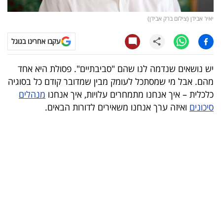
קריפטו
יאיר אבידן (צילום ברק אבידן)
עקבו אחרינו בגוגל
ויראלי
טלוויזיה
יש נושאים שנדמה לנו שהם "סביבתיים". פסולת היא אחד
מהם. אבל מי שמסתכל לעומק מבין שמדובר קודם כל בסוגיה
עסקי
כלכלית
–
איך אנחנו מתמחרים עלויות, איך אנחנו
מנהלים
ספורט
סיכונים
ואיזה ערך אנחנו משאירים לדורות הבאים.
קריירה
ולימודים
מינויים
רייטינג
רכב