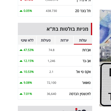
תל בונד 20
0.05%
438.730
מניות בולטות בת"א
עולות
יורדות
פעילות
ללא שינוי
אברות
47.53%
74.8
אב-גד
12.15%
1,246
אקס טי אל
10.53%
2.1
טאואר
9.08%
72,100
לוינשטין הנדסה
7.01%
36,640