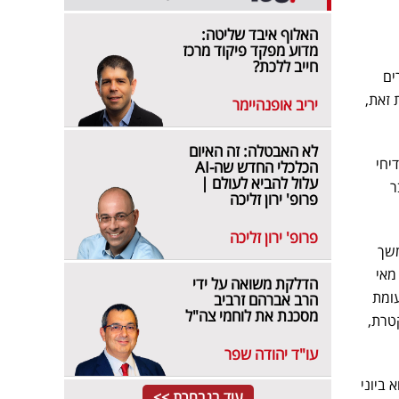
האלוף איבד שליטה:
מדוע מפקד פיקוד מרכז
חייב ללכת?
רים
עומת זאת,
יריב אופנהיימר
לא האבטלה: זה האיום
סה ומדיחי
הכלכלי החדש שה-AI
עלול להביא לעולם |
י 2025. במצטבר
פרופ' ירון זליכה
פרופ' ירון זליכה
עלה בשיעור יותר משמעותי של 33.3%, בהמשך
 - מאי
הדלקת משואה על ידי
ת היבוא עלתה ב- 1.8% בלבד, בזמן שערך היבוא עלה ב- 18.8% לעומת
הרב אברהם זרביב
מסכנת את לוחמי צה"ל
מקטרת,
עו"ד יהודה שפר
 52.0% לעומת ערך היבוא ביוני
עוד בנבחרת >>