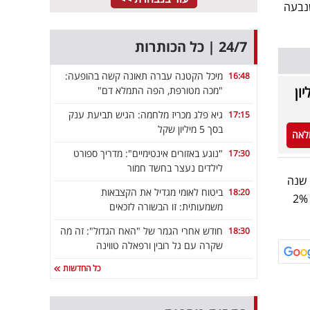
מור, ע"י יבוא נמוך ביוני 2025 בעקבות המלחמה ויבוא גבוה ביוני 2026 שנבעה
24/7 | כל הכותרות
מיכל הקטנה עברה תאונה קשה בהופעה:
16:48
בה צברה חוב בסך 21 מיליון
"מכה מטורפת, הפה התמלא דם"
גיא פלג מכריז מלחמה: הגיש תביעת ענק
17:15
בסך 5 מיליון שקל
לאה
"נוגע באזורים אינטימיים": מדריך ספורט
17:30
לילדים נעצר בחשד חמור
. במצטבר מתחילת שנה
ביטוח לאומי מגדיל את הקצבאות
18:20
שיווק בנזין נמצא בירידה של 4% כתוצאה מנסועה נמוכה במלחמת "שאגת הארי". שיווק של סולר עלה ב- 2%
משמעותית: זו הבשורה לזכאים
חודש אחרי הגמר של "האח הגדול": זה מה
18:30
שקרה עם גל רובין ורפאלה טווינה
כל החדשות