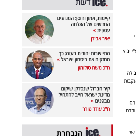
דעות
קיימות, אמון וחוסן: המנועים
החדשים של הצלחה
עסקית
ייה חדה
יאיר אבידן
ם כלביא" וע"י יבוא
התיישבות יהודית בעזה: כך
מחזקים את ביטחון ישראל
ח"כ משה סולומון
 רכב בתקופה מקבילה
יה מוסברת מצד אחד ע"י יבוא גבוה יחסית בחודשים ינואר - מרץ 2026 בעקבות
קיר הברזל שנסדק: שיקום
מדינת ישראל חייב להתחיל
מבפנים
2024, ערב העלאת מס
ח"כ עודד פורר
חת מיסוי ירוק ומתווה מיסוי ירוק בינואר 2025. יצוין כי גם בדצמבר 2025 הוקדם
הנבחרת
 של