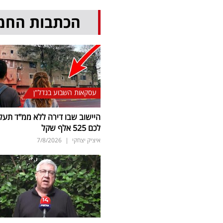
הכתבות החמ
עסקאות השבוע בנדל"ן
היישוב שבו דירה ללא ממ"ד תעל
לכם 525 אלף שקל
איציק יצחקי
|
7/8/2026