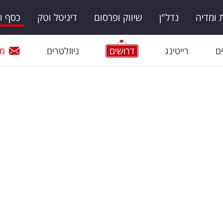
ומדיה
נדל"ן
שיווק ופרסום
דיגיטל וטק
כסף ו
ם
רייטינג
דרושים
ניוזלטרים
מי