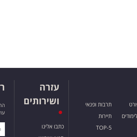
עזרה
רו
ושירותים
ורט
תרבות ופנאי
הרש
עול
לימודים
תיירות
כתבו אלינו
TOP-5