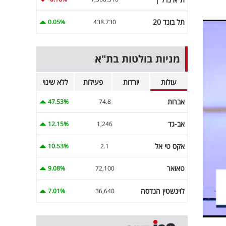
תל בונד 20
0.05%
438.730
מניות בולטות בת"א
עולות
יורדות
פעילות
ללא שינוי
אברות
47.53%
74.8
אב-גד
12.15%
1,246
אקס טי אל
10.53%
2.1
טאואר
9.08%
72,100
לוינשטין הנדסה
7.01%
36,640