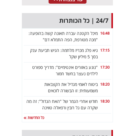
24/7 | כל הכותרות
מיכל הקטנה עברה תאונה קשה בהופעה:
16:48
"מכה מטורפת, הפה התמלא דם"
גיא פלג מכריז מלחמה: הגיש תביעת ענק
17:15
בסך 5 מיליון שקל
"נוגע באזורים אינטימיים": מדריך ספורט
17:30
לילדים נעצר בחשד חמור
ביטוח לאומי מגדיל את הקצבאות
18:20
משמעותית: זו הבשורה לזכאים
חודש אחרי הגמר של "האח הגדול": זה מה
18:30
שקרה עם גל רובין ורפאלה טווינה
כל החדשות