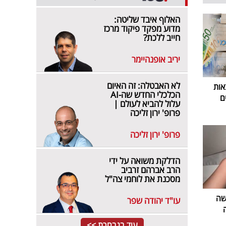
האלוף איבד שליטה:
מדוע מפקד פיקוד מרכז
חייב ללכת?
יריב אופנהיימר
לא האבטלה: זה האיום
אות
הכלכלי החדש שה-AI
ם
עלול להביא לעולם |
פרופ' ירון זליכה
פרופ' ירון זליכה
הדלקת משואה על ידי
הרב אברהם זרביב
מסכנת את לוחמי צה"ל
שה
עו"ד יהודה שפר
עוד בנבחרת >>