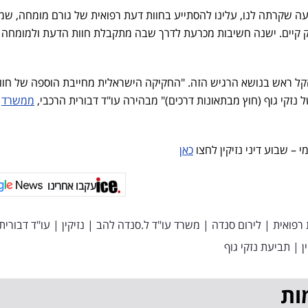
עה שקרתה לנו, עלינו להסתייע בחוות דעת רפואית של גורם מומחה, שמ
נזק קיים. ישנה חשיבות מכרעת לדרך שבה מתקבלת חוות הדעת ולמומחה
קל ראש בנושא הרגיש הזה. "החקיקה הישראלית מחייבת הוספה של חוו
זקי גוף (חוץ מבתאונות דרכים)" מבהירה עו"ד דבורית הרכבי,
ממשרד
 – שבוע דיני נזיקין לחצו
כאן
עקבו אחרינו
 רפואית
|
לירום סנדה
|
משרד עו"ד ל.סנדה להב
|
נזיקין
|
עו"ד דבורית
ן
|
תביעת נזקי גוף
ות