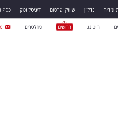
ומדיה
נדל"ן
שיווק ופרסום
דיגיטל וטק
כסף ו
ם
רייטינג
דרושים
ניוזלטרים
מי