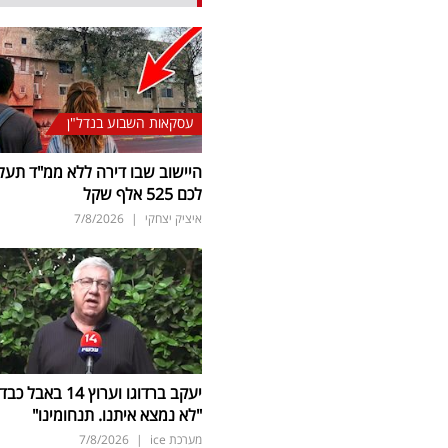
עסקאות השבוע בנדל"ן
היישוב שבו דירה ללא ממ"ד תעל
לכם 525 אלף שקל
איציק יצחקי
|
7/8/2026
יעקב ברדוגו וערוץ 14 באבל כב
"לא נמצא איתנו. תנחומינו"
מערכת ice
|
7/8/2026