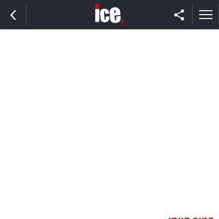
ראשי
הנבחרת
השוק
תקשורת
ומדיה
כסף
וצרכנות