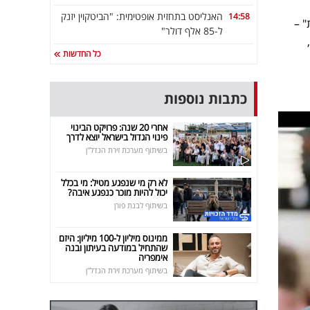
האנליסט בתחזית אופטימית: "הביטקוין יזנק
14:58
ות" –
ל-85 אלף דולר"
כל החדשות
כתבות נוספות
אחרי 20 שנה: פרויקט הבינוי
פינוי הגדול בישראל יוצא לדרך
בשיתוף מערכת זירת הנדל"ן
לא רק מי שנפגע מטיל: מי בכלל
יכול להיות מוכר כנפגע איבה?
בשיתוף לבנת פורן
ממינוס מיליון ל-100 מיליון: היזם
שהתחיל במודעה בעיתון ובנה
אימפריה
בשיתוף מערכת זירת הנדל"ן