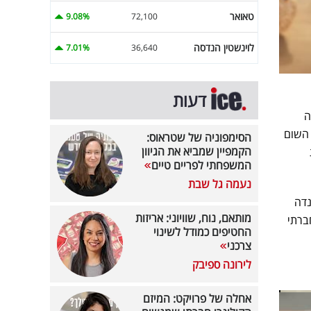
טאואר
9.08%
72,100
לוינשטין הנדסה
7.01%
36,640
דעות
ה
 השום
הסימפוניה של שטראוס:
הקמפיין שמביא את הגיוון
המשפחתי לפריים טיים
נעמה גל שבת
נדה
מותאם, נוח, שוויוני: אריזות
ברתי
החטיפים כמודל לשינוי
צרכני
לירונה ספיבק
אחלה של פרויקט: המיזם