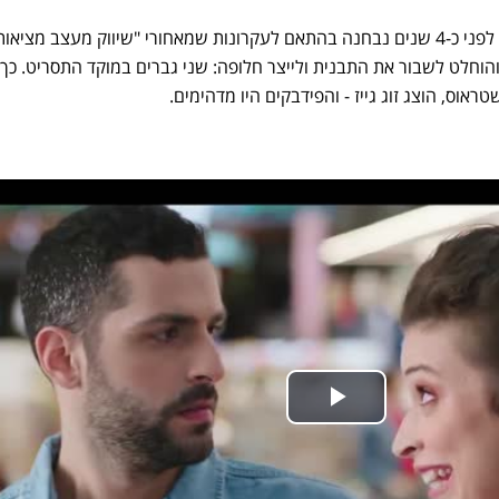
הפרסומת שהוצגה לצוות השיווק לפני כ-4 שנים נבחנה בהתאם לעקרונות שמאחורי "שיווק מעצב מציא
וחלט לשבור את התבנית ולייצר חלופה: שני גברים במוקד התסריט. כך,
וס, הוצג זוג גייז - והפידבקים היו מדהימים.