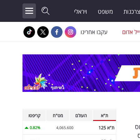
צרכנות
משפט
ויראלי
יל אדום
עקבו אחרינו
ת"א
העולם
מט"ח
קריפטו
ס
ת"א 125
0.82%
4,065.600