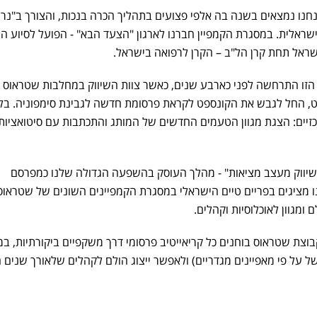
אנחנו נמצאים בשנה בה אלפי פצועים בתהליך הכרה בנכות, והצורך ב"נרמ
ראלית. במסגרת הקמפיין חברנו לארגון "הצעד הבא" - הפועל לסיוע ה
שראל תחת קרן הל"ב – הקרן לרפואה בישראל.
הזו התרחשה לפני כארבע שנים, כאשר צוות השיווק במחלבות שטראוס
ט, החל לגבש את הקונספט לקראת פרסומת חדשה לגבינת סימפוניה. בל
זיים: הצגת מגוון הטעמים החדשים של המותג והתכתבות עם סיטואציות
 "שיווק מעצב מציאות" - מהלך העוסק בהשפעה הגדולה שלנו כמפרסם
 מציגים בפריים טיים הישראלי במסגרת הקמפיינים השונים של שטראוס
 ומגוון לאוכלוסיות וקהלים.
בוצת שטראוס בוחנים כל קריאייטיב פרסומי דרך משקפיים ביקורתיות, ב
ל על פי מאפיינים מגדריים) ולאפשר ייצוג הולם לקהלים שלאורך שנים ה