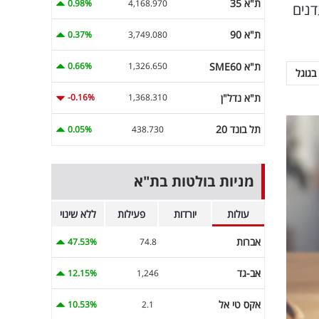
ת"א 35
0.98%
4,168.970
דנים
ת"א 90
0.37%
3,749.080
ת"א SME60
0.66%
1,326.650
בגוגל
ת"א נדל"ן
-0.16%
1,368.310
תל בונד 20
0.05%
438.730
מניות בולטות בת"א
עולות
יורדות
פעילות
ללא שינוי
אברות
47.53%
74.8
אב-גד
12.15%
1,246
אקס טי אל
10.53%
2.1