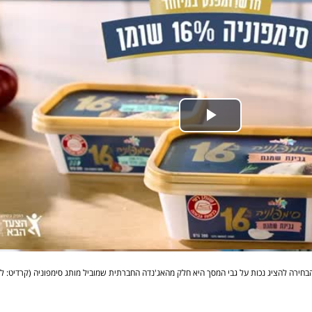
חירה להציג נכות על גבי המסך היא חלק מהאג'נדה החברתית שמוביל מותג סימפוניה (קרדיט: לי