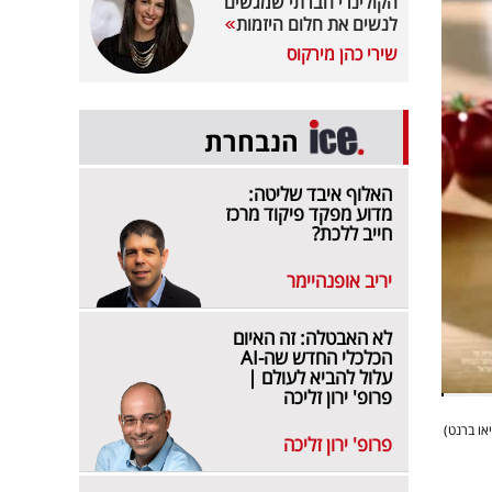
הקולינרי חברתי שמגשים
לנשים את חלום היזמות
שירי כהן מירקוס
הנבחרת
האלוף איבד שליטה:
מדוע מפקד פיקוד מרכז
חייב ללכת?
יריב אופנהיימר
לא האבטלה: זה האיום
הכלכלי החדש שה-AI
עלול להביא לעולם |
פרופ' ירון זליכה
או ברנט)
פרופ' ירון זליכה