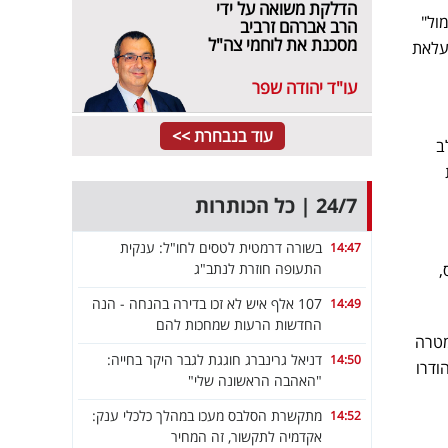
הדלקת משואה על ידי
ול"
הרב אברהם זרביב
מסכנת את לוחמי צה"ל
עלאת
עו"ד יהודה שפר
עוד בנבחרת >>
ב
24/7 | כל הכותרות
בשורה דרמטית לטסים לחו"ל: ענקית
14:47
התעופה חוזרת לנתב"ג
,
107 אלף איש לא זכו בדירה בהנחה - הנה
14:49
החדשות הרעות שמחכות להם
מטרה
דניאל גרינברג חוגגת לגבר היקר בחייה:
14:50
ודרו
"האהבה הראשונה שלי"
מתקשרת הסלבס מעכו במהלך כלכלי ענק:
14:52
אקדמיה לתקשור, זה המחיר