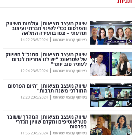
תגיות
נדל"ן
שיווק מעצב מציאות| עולמות השיווק
דיגיטל
והפרסום ככלי לשינוי חברתי ועיצוב
תודעתי – צפו בוועידה המלאה
וטק
|
בשיתוף קבוצת שטראוס
23/5/2024
14:22
שיווק
שיווק מעצב מציאות| סמנכ"ל השיווק
ופרסום
של שטראוס: "יש לנו אחריות לגרום
לעתיד טוב יותר"
|
משפט
בשיתוף קבוצת שטראוס
23/5/2024
12:24
שיווק מעצב מציאות| "היום הפרסום
מדדים
המודרני משנה תרבות"
ומחקרים
|
בשיתוף קבוצת שטראוס
23/5/2024
12:23
דעות
שיווק מעצב מציאות| המהלך ששובר
סטריאוטיפים ומקדם שוויון מגדרי
רכילות
בפרסום
|
עסקית
בשיתוף קבוצת שטראוס
23/5/2024
11:55