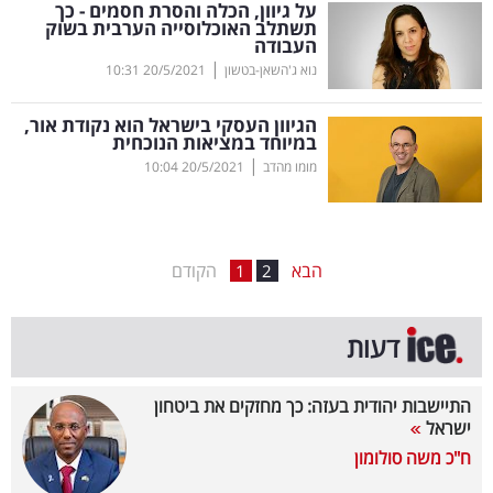
על גיוון, הכלה והסרת חסמים - כך
תשתלב האוכלוסייה הערבית בשוק
בריאות
העבודה
|
נוא ג'השאן-בטשון
20/5/2021
10:31
תרבות
ופנאי
הגיוון העסקי בישראל הוא נקודת אור,
במיוחד במציאות הנוכחית
|
מומו מהדב
20/5/2021
10:04
תיירות
TOP-
5
הבא
הקודם
1
2
המילון
דעות
הכלכלי
פודקאסט
התיישבות יהודית בעזה: כך מחזקים את ביטחון
ישראל
40
ח"כ משה סולומון
UNDER