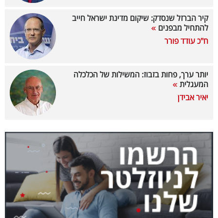
40
קיר הברזל שנסדק: שיקום מדינת ישראל חייב
להתחיל מבפנים
ח"כ עודד פורר
שיתופי
פעולה
יותר ערך, פחות בזבוז: המשילות של הכלכלה
המעגלית
יאיר אבידן
דרושים
ניוזלטרים
מייל
אדום