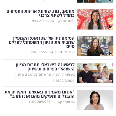
קריפטו
מותאם, נוח, שוויוני: אריזות החטיפים
כמודל לשינוי צרכני
|
לירונה ספיבק
21/5/2024
9:44
ויראלי
טלוויזיה
הסימפוניה של שטראוס: הקמפיין
שמביא את הגיוון המשפחתי לפריים
טיים
עסקי
|
נעמה גל שבת
21/5/2024
9:43
ספורט
לראשונה בישראל: תחרות הגיוון
קריירה
הישראלי בפרסום ובשיווק
|
ולימודים
בשיתוף תחרות הגיוון הישראלי בפרסום ובשיווק
13:28
20/5/2021
מינויים
"אנחנו מאמינים באנשים. מוקירים את
ההבדלים ומפיקים מהם את המרב"
רייטינג
|
בשיתוף איקאה
20/5/2021
11:59
רכב