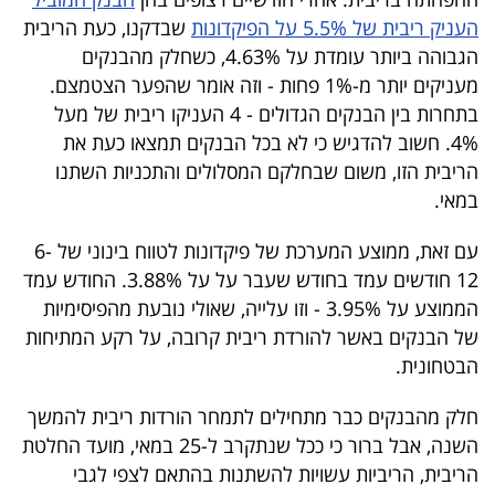
40
העניק ריבית של 5.5% על הפיקדונות
שבדקנו, כעת הריבית
הגבוהה ביותר עומדת על 4.63%, כשחלק מהבנקים
מעניקים יותר מ-1% פחות - וזה אומר שהפער הצטמצם.
שיתופי
בתחרות בין הבנקים הגדולים - 4 העניקו ריבית של מעל
פעולה
4%. חשוב להדגיש כי לא בכל הבנקים תמצאו כעת את
הריבית הזו, משום שבחלקם המסלולים והתכניות השתנו
במאי.
דרושים
עם זאת, ממוצע המערכת של פיקדונות לטווח בינוני של 6-
12 חודשים עמד בחודש שעבר על על 3.88%. החודש עמד
ניוזלטרים
הממוצע על 3.95% - וזו עלייה, שאולי נובעת מהפיסימיות
של הבנקים באשר להורדת ריבית קרובה, על רקע המתיחות
הבטחונית.
מייל
חלק מהבנקים כבר מתחילים לתמחר הורדות ריבית להמשך
אדום
השנה, אבל ברור כי ככל שנתקרב ל-25 במאי, מועד החלטת
הריבית, הריביות עשויות להשתנות בהתאם לצפי לגבי