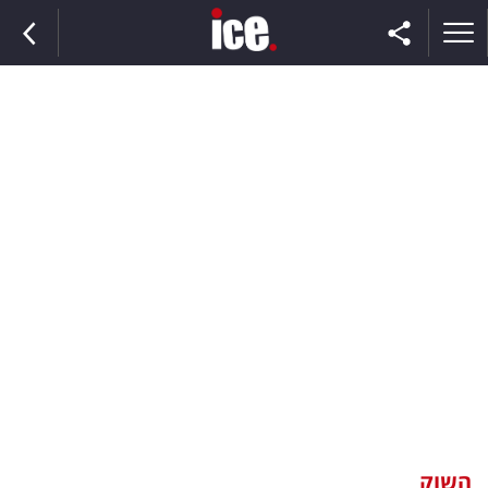
ראשי
הנבחרת
השוק
תקשורת
ומדיה
כסף
וצרכנות
השוק