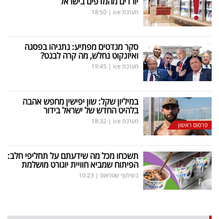
יורדים מהמדפים בישראל
מערכת ice
|
18:50
סקר מנדטים מפתיע: נתניהו בפסגה
ואיזנקוט נחלש, מה קרה לבנט?
מערכת ice
|
19:45
במיליון שקל: שון יפישין מחפש אהבה
בלהיט החדש של ישראל בידור
מערכת ice
|
18:32
פרסום ראשון
תשכחו מכל מה שידעתם על תחליפי חלב:
הפיתוח שמביא חוויית יוגורט מושלמת
בשיתוף שטראוס
|
10:23