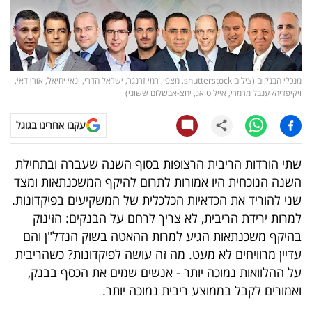
קריפטו
ויראלי
מנכלי הבנקים (צילום shutterstock, מצפי, רמי זרנגר, ישראל הדרי, ינאי יחיאל, אורן דאי,
טלוויזיה
ויקיפדיה/ ענבל מרמרי, אייל טואג, יחצ-אבשלום ששוני)
עסקי
עקבו אחרינו בגוגל
ספורט
​שתי הורדות הריבית הרצופות בסוף השנה שעברה ובתחילת
קריירה
השנה הנוכחית היו אמורות לתרום להיקף המשכנתאות ומצד
שני להוריד את הכדאיות הכלכלית של המשקיעים בפיקדונות.
ולימודים
למרות ירידת הריבית, לא צריך לרחם על הבנקים: הזינוק
מינויים
בהיקף משכנתאות הגיע למרות ההאטה בשוק הנדל"ן והם
עדיין מרוויחים לא מעט. מה זה עושה לפיקדונות? כשהריבית
רייטינג
על ההלוואות נמוכה יותר - אנשים שמים את הכסף בבנק,
ואמורים לקבל בממוצע ריבית נמוכה יותר.
רכב