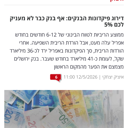
נדל"ן
דירוג פיקדונות הבנקים: אף בנק כבר לא מעניק
דיגיטל
לכם 5
%
וטק
ממוצע הריביות לטווח הבינוני של 6-12 חודשים בחודש
אפריל עלה מעט, אבל הורדת הריבית השפיעה. אחרי
שיווק
הורדות הריבית, סך הפיקדונות באפריל ירד לכ-36 מיליארד
ופרסום
שקל, לעומת כ-41 מיליארד בחודש שעבר. בנק ירושלים
מצמצם את הפער מהמקום הראשון
משפט
איציק יצחקי
|
12/5/2026
11:00
6
מדדים
ומחקרים
דעות
רכילות
עסקית