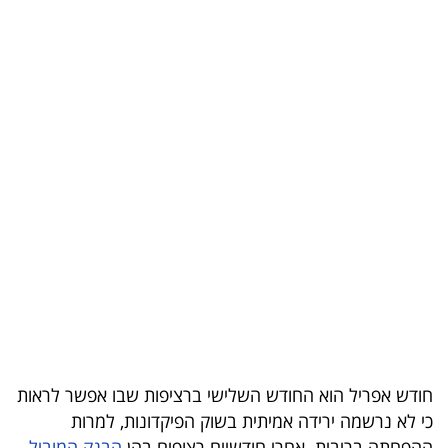
בריאות
תרבות
ופנאי
תיירות
TOP-
5
המילון
הכלכלי
פודקאסט
חודש אפריל הוא החודש השלישי ברציפות שבו אפשר לראות
40
כי לא נרשמה ירידה אמיתית בשוק הפיקדונות, למרות
UNDER
ההפחתה בריבית. אחרי חודשיים רצופים בהן
הבנק המוביל