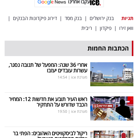
עקבו אחרינו
תגיות
בנק ירושלים
|
בנק מסד
|
דירוג פיקדונות הבנקים
|
וואן זירו
|
פיקדון
|
ריבית
הכתבות החמות
אחרי 36 שנה: המפעל של תנובה נסגר,
עשרות עובדים יעזבו
מערכת ice
|
14:54
ראש העיר תובע את חדשות 12: המחיר
הכבד שדורש על התחקיר
מערכת ice
|
19:50
ריקול לביסקוויטים האהובים: הפתי בר