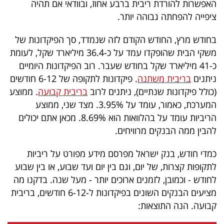
האפשרות להורדת ריבית ברבע אחוז, ובוודאי אם תהיה
פרסמו
ציפייה להפחתה גבוהה יותר.
באייס
בחודש מרץ, החודש הקודם לזה שנמדד, סך הפיקדונות של
עקבו
משקי הבית שהופקדו עמד על כ-36.4 מיליארד שקל, לעומת
אחרינו:
כ-41 מיליארד שקל בחודש שעבר. רוב הפיקדונות היומיים
ניתנים
בריבית משתנה
. פיקדונות לתקופה של 6-12 חודשים
(כולל פיקדונות שנתיים), ניתנים לרוב
בריבית קבועה
. ממוצע
המערכת, כאמור, עומד על 3.95%. מצד שני, ממוצע
הריביות עומד על בהלוואות הוא 8.69%. מכאן אתם יכולים
להבין ממה הבנקים מרוויחים.
כמדי חודש, בנק ישראל מפרסם מידע מפורט על ריביות
לתקופות קצרות, של יום, וגם בין יום ועד שבוע, או בין שבוע
לחודש - וכמובן, לזמנים ארוכים יותר - מעל שנה. בדקנו מה
מציעים הבנקים השונים בפיקדונות ל-6-12 חודשים, בריבית
קבועה. הנה התוצאות: