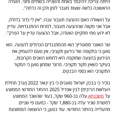
הייתה צריכה להיגמר באחת והשנייה בשתיים וחצי. הועדה
40
הראשונה גלשה שעות מעבר לזמן ולכן זה נדחה".
על השאלה האם ההצעה תעבור ענה: "אין לי כדור בדולח,
שיתופי
אבל אני מקווה שההצעה תעבור, למרות ההתנגדויות. עדיין
פעולה
לא ידוע מתי תתקיים הוועדה, אבל ההצעה עדיין על הפרק".
שר האוצר סמוטריץ' הוא מהמתנגדים הגדולים להצעה. הוא
טוען כי בתקופה של גירעון תקציבי, אין טעם להעמיק את
דרושים
הגירעון בהצעה שתוקפה היא לחמש השנים הקרובות,
בעיקר כשאין מקור תקציבי. פרופ' שמחון טוען כי המקור
ניוזלטרים
התקציבי הוא כספי הבנקים.
נזכיר כי בבנק ישראל טוענים כי בין ינואר 2022 (ערב תחילת
מייל
העלאות הריבית) לבין אפריל 2025 ההחזר החודשי הממוצע
על
משכנתא
עלה בכ-960 שקל, בעוד שהשכר הממוצע
אדום
למשרת שכיר עלה בכ-1,880 שקל - כמעט פי שניים
מהעלייה בהחזר החודשי. עוד נטען, כי ההוצאה הממוצעת