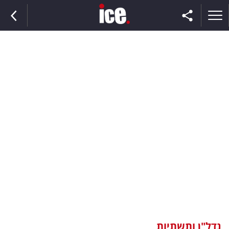
ראשי
הנבחרת
השוק
תקשורת
ומדיה
כסף
וצרכנות
נדל"ן ותשתיות