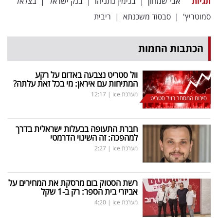
תגיות
אבי שמחון
|
בנימין נתניהו
|
בנק ישראל
|
בצלאל
סמוטריץ'
|
סבסוד משכנתא
|
ריבית
הכתבות החמות
וול סטריט נצבעה באדום על רקע
המתיחות עם איראן: מי בכל זאת עלתה?
מערכת ice
|
12:17
סיכום המסחר בוול סטריט
חברת התעופה בבעלות ישראלית בדרך
למהפכה: זה השינוי הדרמטי
מערכת ice
|
2:27
רשת הסטוק בום מרסקת את המחירים על
אביזרי בית הספר: רק ב-1 שקל
מערכת ice
|
4:20