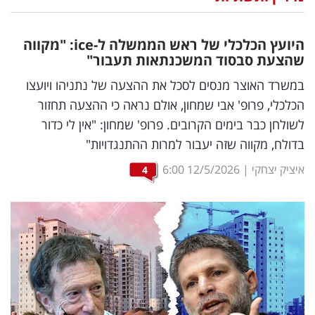
נדל"ן
היועץ הכלכלי של ראש הממשלה ל-
ice
: "מקווה
דיגיטל
שהצעת סבסוד המשכנתאות תעבור"
וטק
במשרד האוצר מנסים לסכל את ההצעה של נתניהו ויועצו
הכלכלי, פרופ' אבי שמחון, אולם נראה כי ההצעה תחזור
שיווק
לשולחן כבר בימים הקרובים. פרופ' שמחון: "אין לי כדור
ופרסום
בדולח, מקווה שזה יעבור למרות ההתנגדויות"
משפט
איציק יצחקי
|
12/5/2026
6:00
4
מדדים
ומחקרים
דעות
רכילות
עסקית