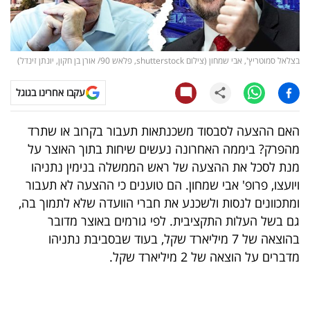
קריפטו
ויראלי
בצלאל סמוטריץ', אבי שמחון (צילום shutterstock, פלאש 90/ אורן בן חקון, יונתן זינדל)
טלוויזיה
עקבו אחרינו בגוגל
עסקי
האם ההצעה לסבסוד משכנתאות תעבור בקרוב או שתרד
ספורט
מהפרק? ביממה האחרונה נעשים שיחות בתוך האוצר על
מנת לסכל את ההצעה של ראש הממשלה בנימין נתניהו
קריירה
ויועצו, פרופ' אבי שמחון. הם טוענים כי ההצעה לא תעבור
ולימודים
ומתכוונים לנסות ולשכנע את חברי הוועדה שלא לתמוך בה,
גם בשל העלות התקציבית. לפי גורמים באוצר מדובר
מינויים
בהוצאה של 7 מיליארד שקל, בעוד שבסביבת נתניהו
מדברים על הוצאה של 2 מיליארד שקל.
רייטינג
רכב