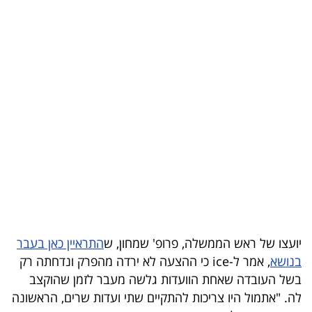
בריאות
תרבות
ופנאי
תיירות
TOP-
5
המילון
הכלכלי
יועצו של ראש הממשלה, פרופ' שמחון, ש
התראיין כאן בעבר
פודקאסט
בנושא
, אמר ל-ice כי ההצעה לא ירדה מהפרק ונדחתה רק
בשל העובדה שאחת הוועדות גלשה מעבר לזמן שהוקצב
40
לה. "אתמול היו צריכות להתקיים שתי ועדות שרים, הראשונה
UNDER