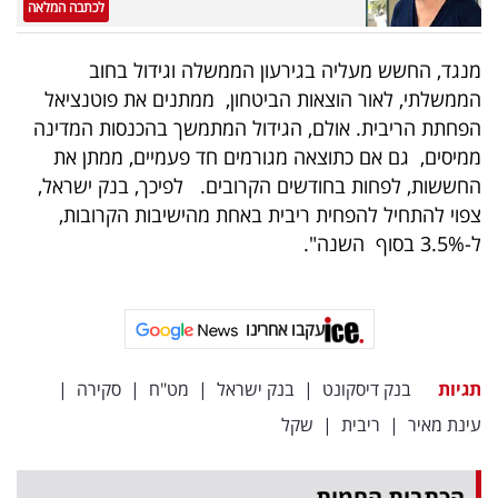
פרסמו
לכתבה המלאה
באייס
מנגד, החשש מעליה בגירעון הממשלה וגידול בחוב
הממשלתי, לאור הוצאות הביטחון, ממתנים את פוטנציאל
עקבו
הפחתת הריבית. אולם, הגידול המתמשך בהכנסות המדינה
אחרינו:
ממיסים, גם אם כתוצאה מגורמים חד פעמיים, ממתן את
החששות, לפחות בחודשים הקרובים. לפיכך, בנק ישראל,
צפוי להתחיל להפחית ריבית באחת מהישיבות הקרובות,
ל-3.5% בסוף השנה".
עקבו אחרינו
תגיות
בנק דיסקונט
|
בנק ישראל
|
מט"ח
|
סקירה
|
עינת מאיר
|
ריבית
|
שקל
הכתבות החמות