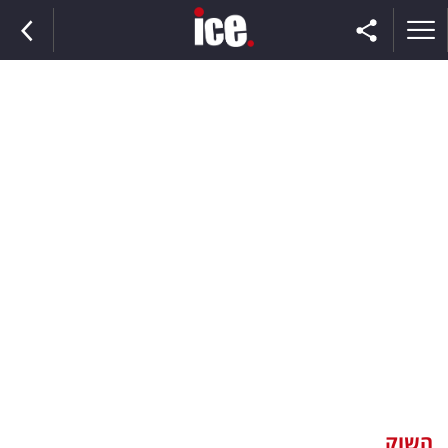
ראשי
הנבחרת
השוק
תקשורת
ומדיה
כסף
וצרכנות
השוק