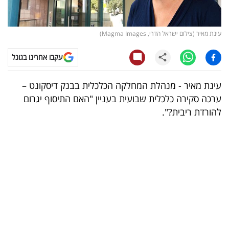
קריפטו
עינת מאיר (צילום ישראל הדרי, Magma Images)
ויראלי
עקבו אחרינו בגוגל
טלוויזיה
עינת מאיר - מנהלת המחלקה הכלכלית בבנק דיסקונט –
עסקי
ערכה סקירה כלכלית שבועית בעניין "האם התיסוף יגרום
ספורט
להורדת ריבית?".
קריירה
ולימודים
מינויים
רייטינג
רכב