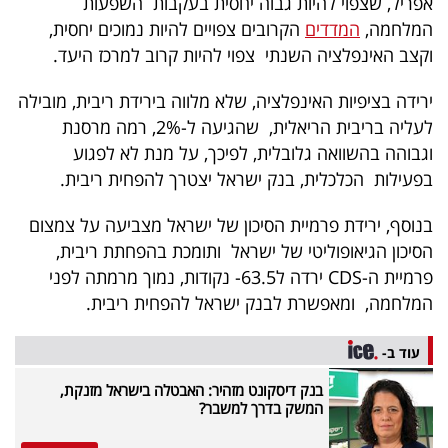
אפריל, שצפוי להיות גבוה יחסית בעקבות השפעות
40
המלחמה,
המדדים
הקרובים צפויים להיות נמוכים יחסית,
וקצב האינפלציה השנתי צפוי להיות קרוב למרכז היעד.
שיתופי
ירידה בציפיות האינפלציה, שלא מלווה בירידת ריבית, מובילה
לעליה בריבית הריאלית, שהגיעה ל-2%, רמה מרסנת
פעולה
וגבוהה בהשוואה גלובלית, לפיכך, על מנת לא לפגוע
בפעילות הכלכלית, בנק ישראל יצטרך להפחית ריבית.
דרושים
בנוסף, ירידת פרמיית הסיכון של ישראל מצביעה על צמצום
הסיכון הגיאופוליטי של ישראל ותומכת בהפחתת ריבית,
ניוזלטרים
פרמיית ה-CDS ירדה ל63.5- נקודות, נמוך מרמתה לפני
המלחמה, ומאפשרת לבנק ישראל להפחית ריבית.
מייל
עוד ב-
אדום
בנק דיסקונט מזהיר: האבטלה בישראל מזנקת,
המשק בדרך למשבר?