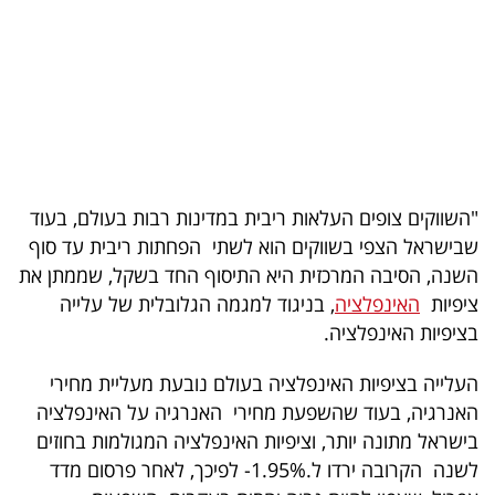
בריאות
תרבות
ופנאי
תיירות
"השווקים צופים העלאות ריבית במדינות רבות בעולם, בעוד
TOP-
שבישראל הצפי בשווקים הוא לשתי הפחתות ריבית עד סוף
5
השנה, הסיבה המרכזית היא התיסוף החד בשקל, שממתן את
ציפיות
האינפלציה
, בניגוד למגמה הגלובלית של עלייה
המילון
בציפיות האינפלציה.
הכלכלי
העלייה בציפיות האינפלציה בעולם נובעת מעליית מחירי
פודקאסט
האנרגיה, בעוד שהשפעת מחירי האנרגיה על האינפלציה
בישראל מתונה יותר, וציפיות האינפלציה המגולמות בחוזים
40
לשנה הקרובה ירדו ל.1.95%- לפיכך, לאחר פרסום מדד
UNDER