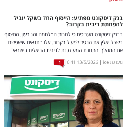
נדל"ן
בנק דיסקונט מפתיע: הייסוף החד בשקל יוביל
דיגיטל
להפחתת ריבית בקרוב?
וטק
בבנק דיסקונט מעריכים כי למרות המלחמה והגירעון, התיסוף
בשקל יאלץ את הנגיד לפעול בקרוב. אלו התנאים שיאפשרו
שיווק
את המהלך והתחזית המעודכנת לריבית הריאלית בישראל
ופרסום
מערכת ice
|
13/5/2026
6:41
1
משפט
מדדים
ומחקרים
דעות
רכילות
עסקית