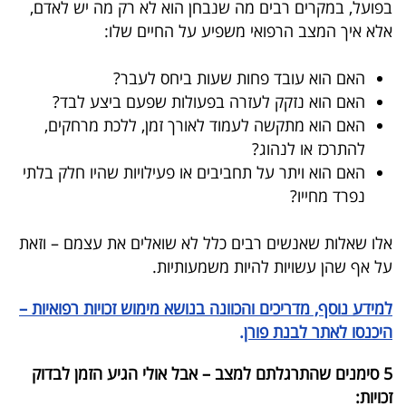
בפועל, במקרים רבים מה שנבחן הוא לא רק מה יש לאדם,
בריאות
אלא איך המצב הרפואי משפיע על החיים שלו:
תרבות
האם הוא עובד פחות שעות ביחס לעבר
?
ופנאי
האם הוא נזקק לעזרה בפעולות שפעם ביצע לבד
?
האם הוא מתקשה לעמוד לאורך זמן, ללכת מרחקים,
תיירות
להתרכז או לנהוג
?
האם הוא ויתר על תחביבים או פעילויות שהיו חלק בלתי
TOP-
נפרד מחייו
?
5
אלו שאלות שאנשים רבים כלל לא שואלים את עצמם – וזאת
המילון
על אף שהן עשויות להיות משמעותיות
.
הכלכלי
למידע נוסף, מדריכים והכוונה בנושא מימוש זכויות רפואיות –
פודקאסט
היכנסו לאתר לבנת פורן
.
40
5 סימנים שהתרגלתם למצב – אבל אולי הגיע הזמן לבדוק
UNDER
זכויות: