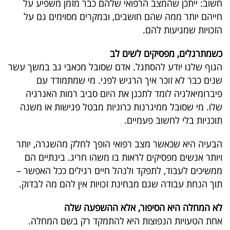
חשוב: ייתכן שהמצב הרפואי שלהם כבר מזמן משפיע על
חייהם יותר ממה שהם חושבים, ובמקרים מסוימים גם על
קריפטו
הזכויות שמגיעות להם
.
ויראלי
כשמתרגלים, מפסיקים לשים לב
הגוף שלנו יודע להסתגל
.
אדם שסובל מכאבי גב במשך עשר
טלוויזיה
שנים כבר לא זוכר איך הרגיש לפני. מי שמתמודד עם
עסקי
פיברומיאלגיה לומד לתכנן את היום סביב רמות האנרגיה
שלו. מי שסובל ממיגרנות כרוניות מבטל פגישות או משנה
ספורט
תוכניות בלי לחשוב פעמיים
.
קריירה
הבעיה היא שכאשר מצב רפואי הופך לחלק מהשגרה, יותר
ולימודים
ויותר אנשים מפסיקים לראות בו משהו חריג
.
בינתיים הם
ממשיכים לעבוד, לתפקד ולנהל חיים רגילים ככל האפשר –
מינויים
תוך הנחת עבודה שגם מבחינת זכויות אין להם מה לבדוק
.
רייטינג
לא המחלה היא הסיפור, אלא ההשפעה שלה
אחת הטעויות הנפוצות היא להתמקד רק בשם המחלה
.
רכב