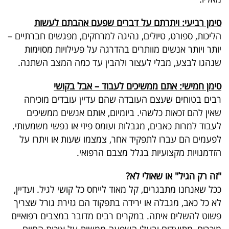
פרסמו
באייס
סימן רביעי: ויתרתם על דברים שפעם אהבתם לעשות
הליכות, ספורט, טיולים, נהיגה למרחקים, מפגשים חברתיים –
עקבו
יותר ויותר אנשים מוותרים בהדרגה על פעילויות מסוימות
אחרינו:
שנהגו לבצע, מבלי לעצור ולהבין עד כמה המצב השתנה
.
סימן חמישי: אתם ממשיכים לעבוד – אבל בקושי
רבים בטוחים שעצם העובדה שהם עדיין עובדים מוכיחה
שאין להם זכאות כלשהי. ביומיום, אותם אנשים ממשיכים
לעבוד למרות כאבים, מגבלות ועומס פיזי או נפשי משמעותי.
לפעמים הם עברו לתפקיד אחר, צמצמו שעות או ויתרו על
הזדמנויות מקצועיות בגלל מצבם הרפואי
.
"
זה רק הגיל" או שאולי לא
?
ככל שאנחנו מתבגרים, קל מאוד לייחס כל קושי לגיל. ועדיין,
לא כל כאב, מגבלה או ירידה בתפקוד הם גזירת גורל שצריך
פשוט להשלים איתה
.
במקרים רבים מדובר במצבים רפואיים