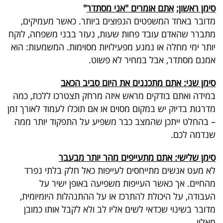
סימן ראשון:
אתם אומרים "אני מסתדר
"
40
מדובר באחד המשפטים הנפוצים ביותר
.
כאשר מעמיקים,
מתברר שהאדם עובד פחות שעות, נעזר בבני משפחה, לוקח
יותר ימי מחלה או נמנע מפעילויות מסוימות
.
המשמעות: הוא
שיתופי
אמנם מסתדר, אבל במחיר לא פשוט
.
פעולה
סימן שני: אתם מתכננים את היום סביב הכאב
במידה ואתם בודקים מראש איזה מרחק תצטרכו ללכת, כמה
מדרגות בדיוק יש במקום מסוים או אם תוכלו לעמוד לאורך זמן
דרושים
– בהחלט ייתכן שהמצב כבר משפיע על התפקוד יותר ממה
ניוזלטרים
שנדמה לכם
.
סימן שלישי: אתם מתעייפים מהר יותר מבעבר
לא מעט אנשים מתייחסים לעייפות כאל חלק בלתי נפרד
מייל
מהחיים
.
אך כאשר העייפות משפיעה באופן ישיר על
אדום
העבודה, על היכולת להתרכז או על ההתנהלות היומיומית,
מדובר בשינוי שכדאי לשים אליו לב ולא לקבל אותו כמובן
מאליו
.