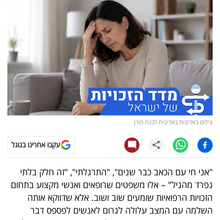
נדל"ן
דיגיטל
וטק
שיווק
ופרסום
משפט
צילום באדיבות באדיבות לבנת פורן
מדדים
עקבו אחרינו בגוגל
ומחקרים
"אני חי עם הכאב כבר שנים", "התרגלתי", "זה חלק בלתי
דעות
נפרד מהגיל" – אלו משפטים שרופאים ואנשי מקצוע בתחום
הזכויות הרפואיות שומעים שוב ושוב
.
אלא שדווקא אותה
רכילות
השלמה עם המצב עלולה לגרום לאנשים לפספס דבר
עסקית