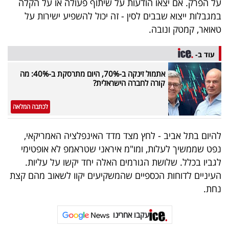
על הפרק. אם יצאו הודעות על שיתוף פעולה או על הקלה
במגבלות ייצוא שבבים לסין - זה יכול להשפיע ישירות על
טאואר, קמטק ונובה.
עוד ב-
אתמול זינקה ב-70%, היום מתרסקת ב-40%: מה
קורה לחברה הישראלית?
לכתבה המלאה
להיום בתל אביב - לחץ מצד מדד האינפלציה האמריקאי,
נפט שממשיך לעלות, ומו"מ איראני שטראמפ לא אופטימי
לגביו בכלל. שלושת הגורמים האלה יחד יקשו על עליות.
העיניים לדוחות הכספיים שהמשקיעים יקוו לשאוב מהם קצת
נחת.
עקבו אחרינו