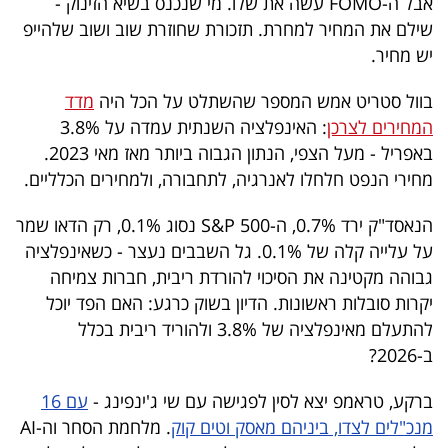
אבל ה-FOMO עשה את שלו. מי שנכנס בשיא הזינוק -
פרסמו
שילם את המחיר למחרת. תזכורת שחוזרת שוב ושוב שלהייפ
באייס
יש מחיר.
עקבו
בוול סטריט אמש המספר שהשתלט על הכל היה
מדד
אחרינו:
המחירים לצרכן
: האינפלציה השנתית עמדה על 3.8%
באפריל - מעל הצפי, הנתון הגבוה ביותר מאז מאי 2023.
מחירי הנפט חלחלו לאנרגיה, לתחבורה, ולמחירים הכלליים.
הנאסד"ק ירד 0.7%, ה-S&P 500 נסוג 0.1%, רק הדאו שמר
על עלייה קלה של 0.1%. גל השבבים נעצר - כשאינפלציה
גבוהה מקטינה את הסיכוי להורדת ריבית, חברות צמיחה
יקרות סובלות ראשונות. הדיון בשוק כרגע: האם הפד יוכל
להתעלם מאינפלציה של 3.8% ולהוריד ריבית בכלל
ב-2026?
ברקע, טראמפ יצא לסין לפגישה עם שי ג'ינפינג -
עם 16
מנכ"לים לצדו, ביניהם מאסק וטים קוק
. מלחמת הסחר וה-AI