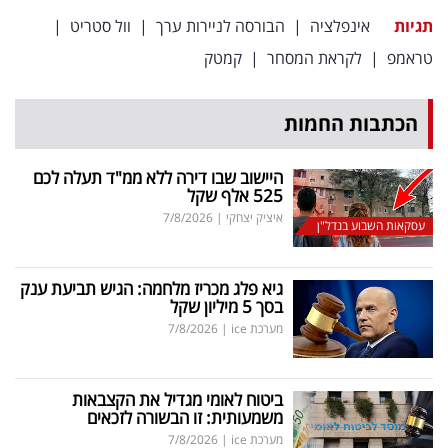
תגיות
אינפלציה
|
הבורסה לניירות ערך
|
וול סטריט
|
טראמפ
|
לקראת המסחר
|
קמטק
הכתבות החמות
היישוב שבו דירה ללא ממ"ד תעלה לכם
525 אלף שקל
איציק יצחקי
|
7/8/2026
עסקאות השבוע בנדל"ן
גיא פלג מכריז מלחמה: הגיש תביעת ענק
בסך 5 מיליון שקל
מערכת ice
|
7/8/2026
ביטוח לאומי מגדיל את הקצבאות
משמעותית: זו הבשורה לזכאים
מערכת ice
|
7/8/2026