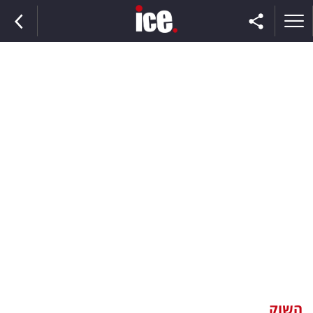
ראשי
הנבחרת
השוק
תקשורת
ומדיה
כסף
וצרכנות
השוק