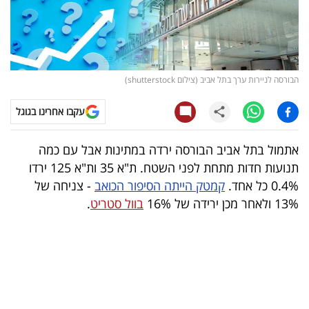
קריפטו
ויראלי
הבורסה לניירות ערך בתל אביב (צילום shutterstock)
טלוויזיה
עקבו אחרינו בגוגל
עסקי
ספורט
אתמול בתל אביב הבורסה ירדה במתינות אבל עם כמה
תנועות חדות מתחת לפני השטח. ת"א 35 ות"א 125 ירדו
קריירה
0.4% כל אחד.
קמטק הייתה הסיפור הכואב
- צניחה של
ולימודים
13% ולאחר מכן ירידה של 16%
בוול סטריט
.
מינויים
רייטינג
רכב