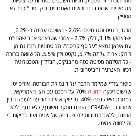
התחתונה - זה מספיק. מניות השבבים נסחרות על ציפיות
40
אגרסיביות שנצברו בחודשים האחרונים, ורק "טוב" כבר לא
מספיק.
שיתופי
מנגד, הנפט והגז טיפסו 2.6% - נאוויטס עלתה ב-6.2%,
ישראמקו 3.1%, דלק 2.7% - אחרי שטראמפ אמר שהמו"מ
פעולה
עם איראן נמצא "על סף קריסה". הביטחוניות חזרו גם הן
לירוק: ארית עלתה 5.7%, נקסט ויז'ן 5.5%. המשוואה ברורה
- כל הסלמה מסיטה כסף מהבנקים, הנדל"ן והטכנולוגיה
דרושים
לכיוון האנרגיה והביטחוניות.
ניוזלטרים
סיפור צדדי שמלמד הרבה על דינמיקת הבורסה: אודיסייט.
שלשום זינקה
המניה
70% על הסכם עם הצי האמריקאי,
למחרת היא קרסה 40%. מי שקרא את ההודעה לעומק הבין
מייל
שמדובר ב-CRADA - הסכם מחקר משותף, ללא כסף, ללא
אדום
הזמנה, ללא התחייבות לרכש. רחק של שנים ועוד בדיקות בין
זה לחוזה אמיתי.