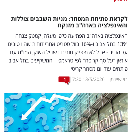
נדל"ן
לקראת פתיחת המסחר: מניות השבבים צוללות
דיגיטל
והאינפלציה בארה"ב מזנקת
וטק
האינפלציה בארה"ב הפתיעה כלפי מעלה, קמטק צנחה
13% בתל אביב ו-16% בוול סטריט אחרי דוחות שהיו טובים
שיווק
על הנייר - אבל לא מספיק טובים בשביל השוק, המו"מ עם
ופרסום
איראן "על סף קריסה" לפי טראמפ - והמשקיעים בתל אביב
פותחים עוד יום מסחר קריטי
משפט
רוי שיינמן
|
13/5/2026
7:30
1
מדדים
ומחקרים
דעות
רכילות
עסקית