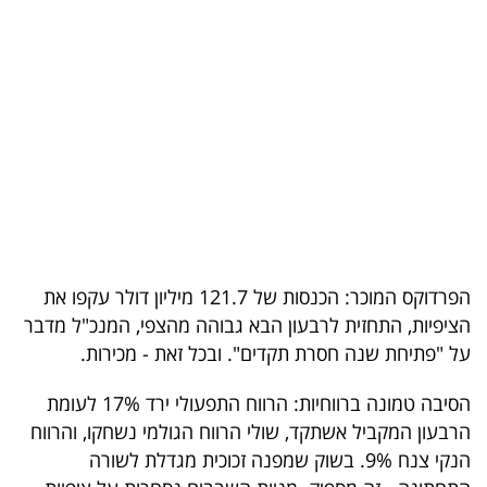
בריאות
תרבות
ופנאי
תיירות
TOP-
5
הפרדוקס המוכר: הכנסות של 121.7 מיליון דולר עקפו את
המילון
הציפיות, התחזית לרבעון הבא גבוהה מהצפי, המנכ"ל מדבר
הכלכלי
על "פתיחת שנה חסרת תקדים". ובכל זאת - מכירות.
פודקאסט
הסיבה טמונה ברווחיות: הרווח התפעולי ירד 17% לעומת
הרבעון המקביל אשתקד, שולי הרווח הגולמי נשחקו, והרווח
40
הנקי צנח 9%. בשוק שמפנה זכוכית מגדלת לשורה
UNDER