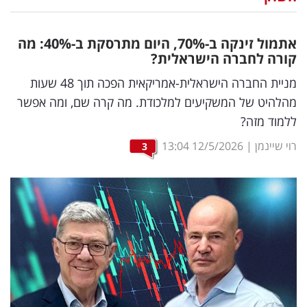
נדל"ן
אתמול זינקה ב-70
%
, היום מתרסקת ב-40
%
: מה
דיגיטל
קורה לחברה הישראלית?
וטק
מניית החברה הישראלית-אמריקאית הפכה תוך 48 שעות
מהלהיט של המשקיעים למלכודת. מה קרה שם, ומה אפשר
שיווק
ללמוד מזה?
ופרסום
רוי שיינמן
|
12/5/2026
13:04
3
משפט
מדדים
ומחקרים
דעות
רכילות
עסקית