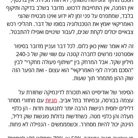
פרסמו
אין הזמנה, אין התחייבות לרכוש. מדובר בשלב בדיקה ותיקוף
באייס
בלבד, שמתפרס על פני זמן לא ידוע ואינו מבטיח שהצי
האמריקאי יאמץ את הטכנולוגיה בסופו של דבר. תהליכי רכש
עקבו
צבאיים יכולים לקחת שנים, לעבור שינויים ואפילו להתבטל.
אחרינו:
זה לא אומר שאין כאן כלום. לכל דבר ועניין מדובר בסיפור
אסטרטגי מרשים לחברה קטנה עם שווי שוק של כ-240
מיליון שקל. אבל המרחק בין "שיתוף פעולה מחקרי" לבין
"הסכם מכירה לצי האמריקאי" הוא עצום - ואת הפער הזה
שוק ההון מתמחר תוך שעות.
הסיפור של אודיסייט הוא תזכורת לדינמיקה שחוזרת על
עצמה בבורסה, ובמיוחד בתל אביב.
מניות
עם מחזורי מסחר
דלילים יחסית רגישות הרבה יותר לתנועות חדות - הן כלפי
מעלה והן כלפי מטה. כשחדשות גדולות פוגשות שוק דליל,
הזינוק יכול להיות מסחרר. וכשמממשים - הנפילה לא פחות.