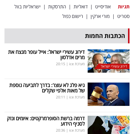
תגיות
אודיסייט
|
דואליות
|
התרסקות
|
ישראליות בוול
סטריט
|
מורי ארקין
|
רישום כפול
הכתבות החמות
דירוג עשירי ישראל: אייל עופר מנצח את
מרים אדלסון
מערכת ice
|
20:15
דירוג עשירי ישראל
גיא פלג לא עוצר: בדרך לתביעה נוספת
של מאות אלפי שקלים
מערכת ice
|
20:11
דרמה ברשת הסופרמרקטים: איומים ונזק
לסניף הידוע
מערכת ice
|
20:36