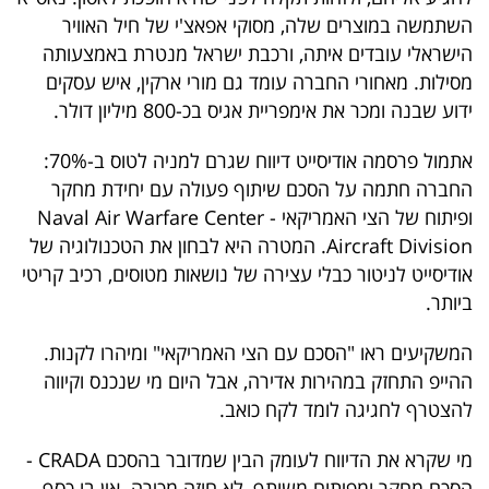
40
השתמשה במוצרים שלה, מסוקי אפאצ'י של חיל האוויר
הישראלי עובדים איתה, ורכבת ישראל מנטרת באמצעותה
מסילות. מאחורי החברה עומד גם מורי ארקין, איש עסקים
שיתופי
ידוע שבנה ומכר את אימפריית אגיס בכ-800 מיליון דולר.
פעולה
אתמול פרסמה אודיסייט דיווח שגרם למניה לטוס ב-70%:
החברה חתמה על הסכם שיתוף פעולה עם יחידת מחקר
ופיתוח של הצי האמריקאי - Naval Air Warfare Center
דרושים
Aircraft Division. המטרה היא לבחון את הטכנולוגיה של
אודיסייט לניטור כבלי עצירה של נושאות מטוסים, רכיב קריטי
ניוזלטרים
ביותר.
המשקיעים ראו "הסכם עם הצי האמריקאי" ומיהרו לקנות.
מייל
ההייפ התחזק במהירות אדירה, אבל היום מי שנכנס וקיווה
להצטרף לחגיגה לומד לקח כואב.
אדום
מי שקרא את הדיווח לעומק הבין שמדובר בהסכם CRADA -
הסכם מחקר ומפיתוח משותף, לא חוזה מכירה. אין בו כסף,