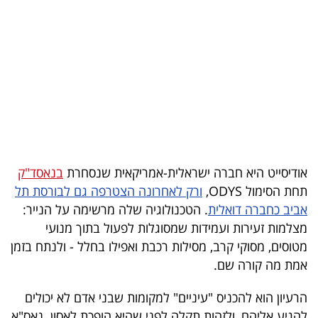
בריאות
תרבות
ופנאי
תיירות
TOP-
5
אודיסייט היא חברה ישראלית-אמריקאית שנסחרת
בנאסד"ק
תחת הסימול ODYS,
ורק לאחרונה הצטרפה גם לבורסת תל
המילון
אביב כחברה דואלית
. הטכנולוגיה שלה מרשימה על הנייר:
הכלכלי
מצלמות זעירות ועמידות שמסוגלות לפעול בתוך מנועי
מטוסים, מסוקי קרב, מסילות רכבת ואפילו בחלל - ולנתח בזמן
פודקאסט
אמת מה קורה שם.
40
הרעיון הוא להכניס "עיניים" למקומות שבני אדם לא יכולים
UNDER
להגיע אליהם, ולזהות תקלה לפני שהיא הופכת לאסון. נאס"א