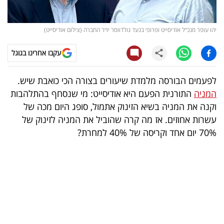
קריפטו
יהו עופר מנכ״ל אודיסייט ופרופ׳ בנעד גולדווסר יו״ר החברה (צילום אודיסייט)
ויראלי
עקבו אחרינו בגוגל
טלוויזיה
לפעמים הבורסה מלמדת שיעורים בצורה הכי כואבת שיש.
עסקי
המניה
התורנית הפעם היא אודיסייט: מי שנסחף בהתלהבות
ספורט
וקנה את המניה בשיא הזינוק אתמול, סופג היום מכה של
עשרות אחוזים. אז מה קרה שהוביל את המניה לזינוק של
קריירה
70% יום אחד וקריסה של 40% למחרת?
ולימודים
מינויים
רייטינג
רכב