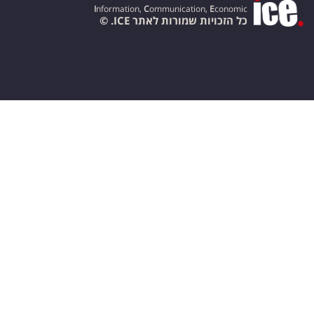
I
nformation,
C
ommunication,
E
conomic
כל הזכויות שמורות לאתר ICE. ©