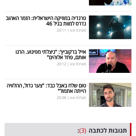
טרגדיה במוזיקה הישראלית: הזמר האהוב
נדרס למוות בגיל 46
מערכת ice
|
20:11
אייל ברקוביץ': "ניצלתי מפיגוע. הרגו
אותם, פחד אלוהים"
מערכת ice
|
20:12
טום שלח באבל כבד: "צער גדול, ההלוויה
הייתה אתמול"
מערכת ice
|
20:38
תגובות לכתבה
(3)
: