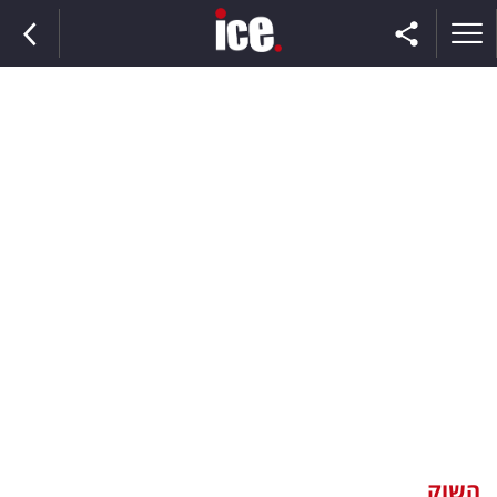
ראשי
הנבחרת
השוק
תקשורת
ומדיה
כסף
וצרכנות
השוק