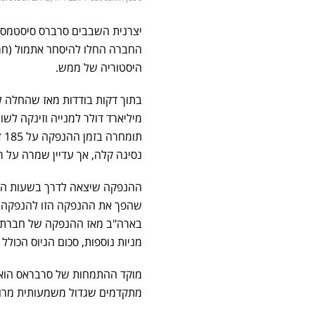
יצרנית השבבים סרברס סיסטמס (Cerebras Systems), נחשבת לאחת המתחרות הגדולות של אנביד
החברה החלו להיסחר אתמול (חמ
היסטוריה של ממש.
נסיגה קלה, אך עדיין שמרה על ר
שהפך את ההנפקה הזו להנפקה ה
מניות נוספות, סכום הגיוס הכולל יעמוד על כ-38
מתקדמים שגדול משמעותית מרוב 