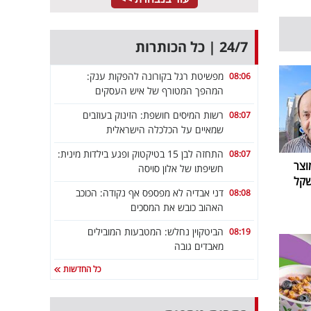
24/7 | כל הכותרות
מפשיטת רגל בקורונה להפקות ענק:
08:06
המהפך המטורף של איש העסקים
רשות המיסים חושפת: הזינוק בעוזבים
08:07
שמאיים על הכלכלה הישראלית
התחזה לבן 15 בטיקטוק ופגע בילדות מינית:
08:07
וצר
חשיפתו של אלון סויסה
לו חוזר ב-199.90 שקל
דני אבדיה לא מפספס אף נקודה: הכוכב
08:08
האהוב כובש את המסכים
הביטקוין נחלש: המטבעות המובילים
08:19
מאבדים גובה
כל החדשות