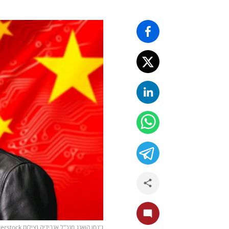
ג'נסן הואנג מנכ"ל אנבידיה (צילום shutterstock, ויקיפדיה)