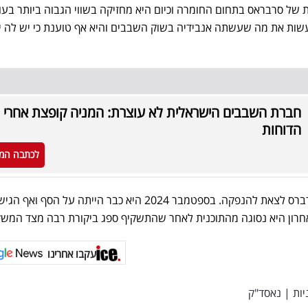
 של סרבראס בתחום החומרה וכיום היא מחזיקה בשווי הגבוה ביותר בעו
ות את מה שעשתה אנבידיה בשוק השבבים והיא אף טוענת כי יש לה ית
חברת השבבים הישראלית לא עוצרת: המניה קופצת אחרי
הדוחות
לכתבה המ
כזכור, מדובר בניסיון השני של סרברס לצאת להנפקה. בספטמבר 2024 היא כבר הייתה על הס
רון היא נסוגה מהתוכנית לאחר שהתשקיף ספג ביקורת רבה מצד המשק
עקבו אחרינו
יות
|
נאסד"ק