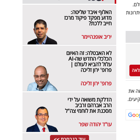
לם.
האלוף איבד שליטה:
רונות
מדוע מפקד פיקוד מרכז
חייב ללכת?
יריב אופנהיימר
לא האבטלה: זה האיום
הכלכלי החדש שה-AI
עלול להביא לעולם |
פרופ' ירון זליכה
לאה
פרופ' ירון זליכה
ף ואף הגישה את
יעים.
הדלקת משואה על ידי
הרב אברהם זרביב
מסכנת את לוחמי צה"ל
עו"ד יהודה שפר
עוד בנבחרת >>