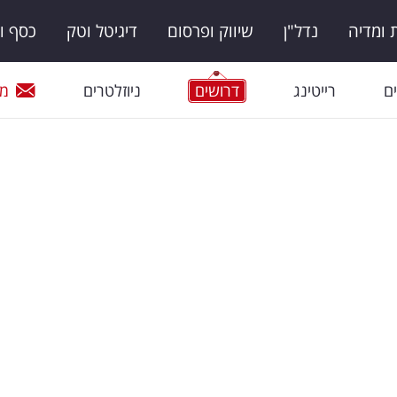
ומדיה
נדל"ן
שיווק ופרסום
דיגיטל וטק
כסף ו
ם
רייטינג
דרושים
ניוזלטרים
מי