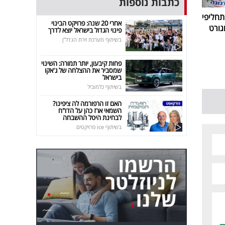
כתבות נוספות
חליפי
אחרי 20 שנה: פרויקט הבינוי
גורט
פינוי הגדול בישראל יוצא לדרך
בשיתוף מערכת זירת הנדל"ן
פחות קיבעון, יותר תמורה: השינוי
שמסביר את ההצלחה של ג'אקו
בישראל
בשיתוף כלמוביל
האם זו הרפורמה לה ציפינו?
השמאי ארז כהן על הדו"ח
לבחינת היטל ההשבחה
בשיתוף ice פרויקטים