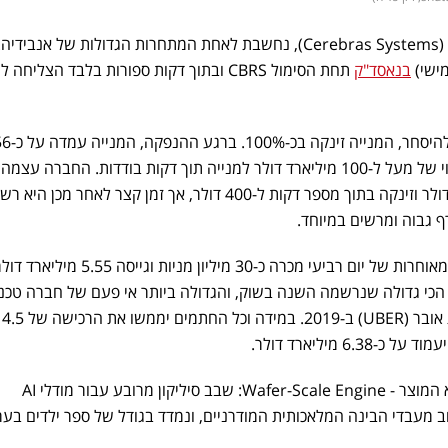
יה.
ישי)
בנאסד"ק
תחת הסימול CBRS ובתוך דקות ספורות בלבד הצליחה
בתוך דקות בודדות מאז שהחלה להיסחר, המנייה זינקה בכ-100%
מיליארד דולר למנייה וזינקה לשווי של מעל ל-100 מיליארד דולר למנייה תוך דקות בודדות. החברה עצמה
תומחרה בזמן ההנפקה על 185 דולר וזינקה בתוך מספר דקות ל-400 דולר, אך זמן קצר לאחר מכן ה
ף גבוה ומרשים במיוחד.
ההנפקה שיצאה לדרך בשעות המאוחרות של יום רביעי מכרה כ-30 מיליון מניות 
כי גדולה שנרשמה השנה בשוק, והגדולה ביותר אי פעם של חברה טכנו
בארה"
6. מיליארד דולר.
מוקד ההתמחות של סרבראס הוא המוצר - Wafer-Scale Engine: שבב סיליקון מרובע עבור מודלי AI
מעבדי הבינה המלאכותית המודרניים, ונמדד בגודל של ספר ילדים בער