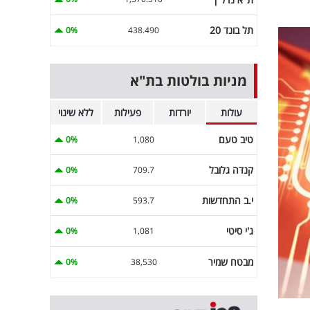
תל בונד 20
0%
438.490
מניות בולטות בת"א
עולות
יורדות
פעילות
ללא שינוי
טיב טעם
0%
1,080
קנדה גלובל
0%
709.7
י.ב התחדשות
0%
593.7
ג'י סיטי
0%
1,081
מבטח שמיר
0%
38,530