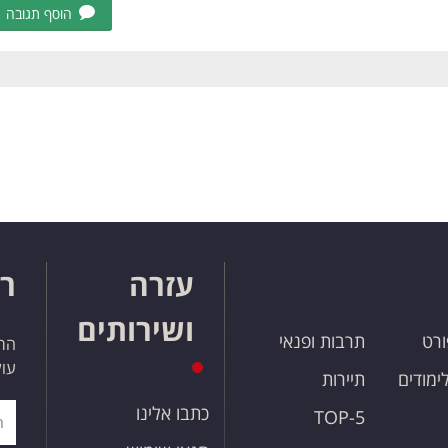
הוסף תגובה
עזרה
רו
ושירותים
ורט
תרבות ופנאי
הרש
עול
לימודים
תיירות
כתבו אלינו
TOP-5