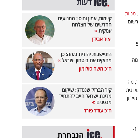
דעות
מניות
קיימות, אמון וחוסן: המנועים
 לרשום
החדשים של הצלחה
עסקית
יאיר אבידן
. ברגע ההנפקה, המנייה עמדה על כ-56
התיישבות יהודית בעזה: כך
יא רשמה
מחזקים את ביטחון ישראל
ח"כ משה סולומון
וגייסה 5.55 מיליארד דולר, מה
לוגית
קיר הברזל שנסדק: שיקום
מדינת ישראל חייב להתחיל
ב מאז ההנפקה של חברת אובר (UBER) ב-2019. במידה וכל החתמים יממשו את הרכישה של 4.5 מיליון
מבפנים
ח"כ עודד פורר
ך.
הנבחרת