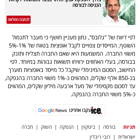
פרסמו
הכניסה לבורסה
באייס
לכתבה המלאה
עקבו
לפי דיווח של "גלובס", נתון מעניין חושף כי מעבר לתגמול
אחרינו:
השוטף, המייסדים צפויים לקבל אופציות בטווח של 1%-5%
משווי החברה. המשמעות היא שאם החברה תצליח ותזנק
בבורסה, בעלי האחוזים ירוויחו תשואות גבוהות במיוחד. לפי
החישוב, הסכום המינימלי שיקבל כל מייסד באופציות מוערך
בכ-850 אלף שקלים, המהווים כ-1% משווי החברה בהנפקה,
עד לסכום מקסימלי של מעל ארבעה מיליון שקלים, המהווים
כ-5% משווי החברה בהנפקה.
עקבו אחרינו
תגיות
בורסה
|
ביטקוין
|
הנפקה
|
השוק
|
חברה
ישראלית
|
רובי ריבלין