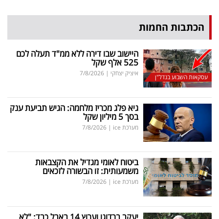
הכתבות החמות
היישוב שבו דירה ללא ממ"ד תעלה לכם
525 אלף שקל
איציק יצחקי
|
7/8/2026
עסקאות השבוע בנדל"ן
גיא פלג מכריז מלחמה: הגיש תביעת ענק
בסך 5 מיליון שקל
מערכת ice
|
7/8/2026
ביטוח לאומי מגדיל את הקצבאות
משמעותית: זו הבשורה לזכאים
מערכת ice
|
7/8/2026
יעקב ברדוגו וערוץ 14 באבל כבד: "לא