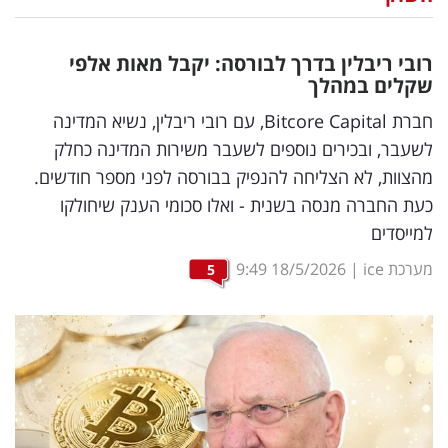
נדל"ן
רובי ריבלין בדרך לבורסה: יקבל מאות אלפי
דיגיטל
שקלים במהלך
וטק
חברת Bitcore Capital, עם רובי ריבלין, נשיא המדינה
לשעבר, ובכירים נוספים לשעבר משירות המדינה כחלק
שיווק
מהצוות, לא הצליחה להנפיק בבורסה לפני מספר חודשים.
ופרסום
כעת החברה מנסה בשנית - ואלו סכומי הענק שיחולקו
למייסדים
משפט
מערכת ice
|
18/5/2026
9:49
5
מדדים
ומחקרים
דעות
רכילות
עסקית