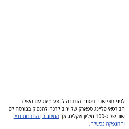
בריאות
תרבות
ופנאי
תיירות
TOP-
5
המילון
הכלכלי
לפני חצי שנה ניסתה החברה לבצע מיזוג עם השלד
פודקאסט
הבורסאי פליינג ספארק של יריב לרנר ולהנפיק בבורסה לפי
שווי של כ-100 מיליון שקלים, אך
המיזוג בין החברות נפל
40
וההנפקה נכשלה.
UNDER