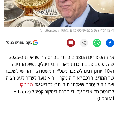
קריפטו
ויראלי
ראובן ריבלין (צילום פלאש 90/ מרים אלסטר, shutterstock)
טלוויזיה
עקבו אחרינו בגוגל
עסקי
ספורט
אחד הסיפורים הנוצצים ביותר בבורסה הישראלית ב-2025
שהגיע עם פנים מוכרות מאוד: רובי ריבלין, נשיא המדינה
קריירה
ה-10, יוחנן דנינו לשעבר מפכ"ל המשטרה, ויזהר שי לשעבר
ולימודים
שר המדע. הרכב לא היה מקרי - הוא נועד לשדר לגיטימציה
ואמינות לעסקה שאפתנית ביותר: להביא את
הביטקוין
מינויים
לבורסת תל אביב על ידי חברת ביטקור קפיטל (Bitcore
Capital).
רייטינג
רכב