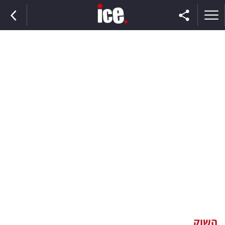
ראשי
הנבחרת
השוק
תקשורת
ומדיה
כסף
וצרכנות
השוק