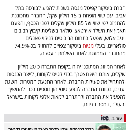
40
חברת ביטקור קפיטל מנסה בשנית להגיע לבורסה בתל
אביב. עם שווי מופחת ב-15 מיליון שקל, החברה מתכוננת
להתמזג לפי שווי של 85 מיליון שקלים לפני הכסף, והפעם
שיתופי
תאמץ את השלד איירטאצ' סולאר בשליטת קיבוץ רביבים
פעולה
ויניב אלוש, שפעל בתחום הרובוטים לניקוי פאנלים
סולאריים. בעלי
מניות
ביטקור צפויים להחזיק בכ-74.9%
מהחברה הממוזגת לאחר השלמת העסקה.
דרושים
לאחר המיזוג המתוכנן יהיה בקופת החברה כ-20 מיליון
שקלים, אותם היא תצטרך בכדי לגייס לקוחות, לייצר הכנסות
ניוזלטרים
ולהתחיל את פעילות החברה. לאחר התנעת המטרות והשגת
יעדים, בכוונת החברה לבצע גיוסי הון נוספים בכדי להמשיך
להפעיל את החברה ולהתרחב למאות אלפי לקוחות בישראל
מייל
ובעולם, נמסר בדיווח.
אדום
עוד ב-
בדרך להנפקת ענק: תדהר בצעד משמעותי לקראת